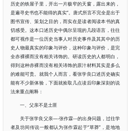
历史的铁屋子里，开出一片极窄的天窗，露出来的，
是遍寻史书也不能得的真实”。唐式所言不完全是出于
图书宣传、策划之目的，而实在是读者阅读本书的真
切感受。这本口述历史中偶尔呈现的几段语言，往往
都可视作是一位历史当事人对历史事件及其其中的历
史人物最真实的印象与评价，这种印象与评价，是完
全赤裸裸而没有相关讳饰的。研读历史的人都明白，
得到这种赤裸而没有相关讳饰的原汁材料其实是多么
的难能可贵。就我个人而言，看张学良口述历史确实
能有不少新体验，下面就捡取几点读后印象深刻的说
法来重点阐释：
一、父亲不是土匪
关于张学良父亲—-张作霖---的出身问题，过往学
者及坊间传说一般都认为张作霖起于“草莽”，是地地