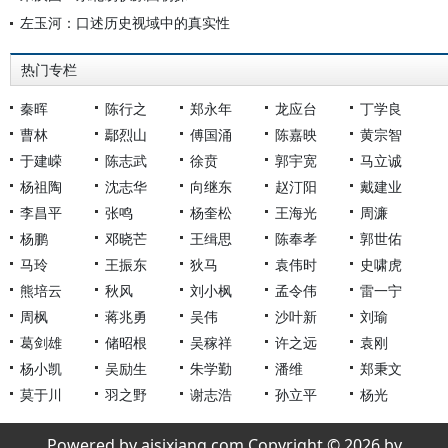
左玉河：口述历史视域中的真实性
热门专栏
秦晖
陈行之
郑永年
龙应台
丁学良
曹林
鄢烈山
傅国涌
陈嘉映
黄宗智
于建嵘
陈志武
徐贲
郭宇宽
马立诚
杨祖陶
沈志华
向继东
赵汀阳
戴建业
李昌平
张鸣
杨奎松
王海光
周濂
杨鹏
邓晓芒
王缉思
陈奉孝
郭世佑
马玲
王振东
狄马
袁伟时
史啸虎
熊培云
秋风
刘小枫
孟令伟
雷一宁
周枫
蒋兆勇
吴伟
沙叶新
刘瑜
葛剑雄
储昭根
吴稼祥
许之远
袁刚
杨小凯
吴励生
朱学勤
潘维
郑秉文
莫于川
羽之野
谢志浩
孙立平
杨光
Powered by aisixiang.com Copyright © 2026 by