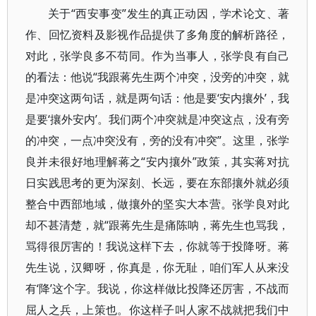
关于“西安事变”发生的真正动因，学术论文、著
作、回忆资料及影视作品提供了多角度的解析路径，
对此，张学良多不苟同。作为当事人，张学良有自己
的看法：他说“我跟蒋先生两个冲突，没旁的冲突，就
是冲突这两句话，就是两句话：他是要‘安内攘外’，我
是要‘攘外安内’。我们两个冲突就是冲突这点，没有旁
的冲突，一点冲突没有，旁的没有冲突”。这里，张学
良并未很好地理解蒋之“安内攘外”政策，其实蒋对抗
日实践思考的更为深刻、长远，要在东部攘外就必须
整合中西部地域，做攘外的坚实大本营。张学良对此
却不甚清楚，就“跟蒋先生是痛陈呐，蒋先生也骂我，
骂得很厉害的！我说这样下去，你就等于投降呀。蒋
先生说，汉卿呀，你真是，你无耻，咱们军人从来没
有‘降’这个字。我说，你这样做比投降还厉害，不战而
屈人之兵，上策也。你这样子叫人家不战就把我们中