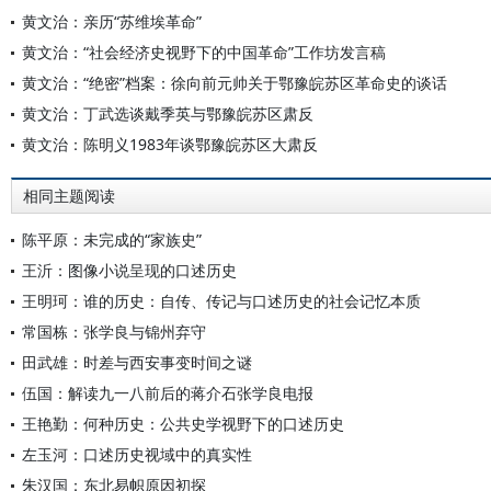
黄文治：亲历“苏维埃革命”
黄文治：“社会经济史视野下的中国革命”工作坊发言稿
黄文治：“绝密”档案：徐向前元帅关于鄂豫皖苏区革命史的谈话
黄文治：丁武选谈戴季英与鄂豫皖苏区肃反
黄文治：陈明义1983年谈鄂豫皖苏区大肃反
相同主题阅读
陈平原：未完成的“家族史”
王沂：图像小说呈现的口述历史
王明珂：谁的历史：自传、传记与口述历史的社会记忆本质
常国栋：张学良与锦州弃守
田武雄：时差与西安事变时间之谜
伍国：解读九一八前后的蒋介石张学良电报
王艳勤：何种历史：公共史学视野下的口述历史
左玉河：口述历史视域中的真实性
朱汉国：东北易帜原因初探