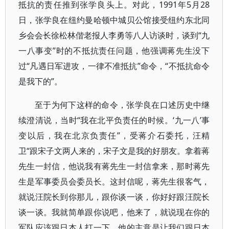
抵抗的责任推到张学良头上。对此，1991年5月28
日，张学良在纽约曼哈顿中城贝公馆接受纽约东北同
乡会会长徐松林偕老报人李勇等八人访谈时，谈到“九
一八事变”时的不抵抗责任问题，他强调蒋先生没下
过“凡遇日军进攻，一律不准抵抗”命令，“不抵抗命令
是我下的”。
至于为何下这样的命令，张学良在口述历史中继
续澄清说，当时“我在北平负责任的时候。‘九一八’事
变以后，我在北京负责任”，受蒋介石委托，汪精
卫“跟宋子文两人来的，宋子文是我的好朋友。拿着蒋
先生一封信，他说我有蒋先生一封信拿来，那时蒋先
生是军事委员会委员长。这封信呢，蒋先生很客气，
就说汪院长到你那儿，跟你谈一谈，你好好跟汪院长
谈一谈。我就简单跟你说吧，他来了，就说现在你的
军队应该跟日本人打一下。他的主意是让我们跟日本