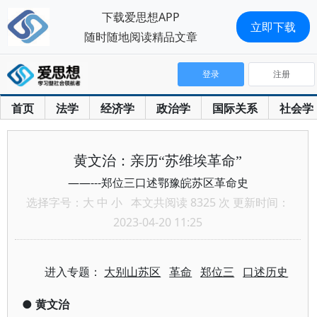
下载爱思想APP
立即下载
随时随地阅读精品文章
登录
注册
首页
法学
经济学
政治学
国际关系
社会学
黄文治：亲历“苏维埃革命”
——---郑位三口述鄂豫皖苏区革命史
选择字号：
大
中
小
本文共阅读 8325 次 更新时间：
2023-04-20 11:25
进入专题：
大别山苏区
革命
郑位三
口述历史
●
黄文治