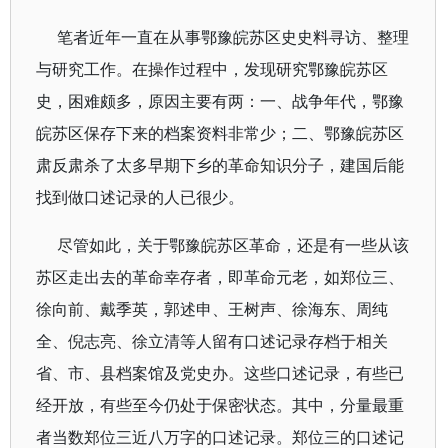
笔者近年一直在从事鄂豫皖苏区史史料寻访、整理
与研究工作。在操作过程中，发现研究鄂豫皖苏区
史，困难颇多，原因主要有两：一、战争年代，鄂豫
皖苏区保存下来的档案资料非常少；二、鄂豫皖苏区
肃反肃杀了太多早期下乡的革命知识分子，建国后能
找到做口述记录的人已很少。
尽管如此，关于鄂豫皖苏区革命，还是有一些从该
苏区走出去的革命幸存者，即革命元老，如郑位三、
徐向前、戴季英，郭述申、王树声、徐海东、周纯
全、倪志亮、徐立清等人留有口述记录存档于相关
省、市、县档案馆及党史办。这些口述记录，有些已
经开放，有些至今仍处于保密状态。其中，分量最重
者当数郑位三近八万字的口述记录。郑位三的口述记