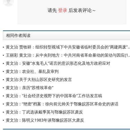
请先
登录
后发表评论～
评论
相同作者阅读
黄文治 贾牧耕：组织转型视域下中共安徽省临时委员会的“两建两废
王丽彩 黄文治：从中央到地方：中共河南省革命
黄文治：安徽“水鬼毛人”谣言的意识形态化及地方政府应对
黄文治：农业社、暴乱及审判
黄文治:关于大别山苏区史研究的发言
黄文治：亲历“苏维埃革命”
黄文治：“社会经济史视野下的中国革命”工作坊发言稿
黄文治：“绝密”档案：徐向前元帅关于鄂豫皖苏区革命史的谈话
黄文治：丁武选谈戴季英与鄂豫皖苏区肃反
黄文治：陈明义1983年谈鄂豫皖苏区大肃反