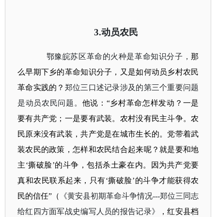
3.
动员农民
鄂豫皖苏区革命的火种是革命知识分子，
那
么早期下乡的革命知识分子，又是如何动员乡村农民
革命实践的？
郑位三口述记录涉及的第三个重要问题
是动员农民问题。
他说：
“乡村革命怎样发动？一是
要有共产党；一是要有武装。农村没有民主斗争。农
民原来没有武装，共产党是在城市生长的。党带着武
装农民的政策，怎样和农民结合起来呢？就是要和地
主‘撕破脸’的斗争，包括杀土豪在内。因为共产党要
真和农民联系起来，只有‘撕破脸’的斗争才能获得农
民的信任”（
《黄安县初期革命斗争情况
---
郑位三同志
给红四方面军战史编写人员的报告记录》
，红安县档