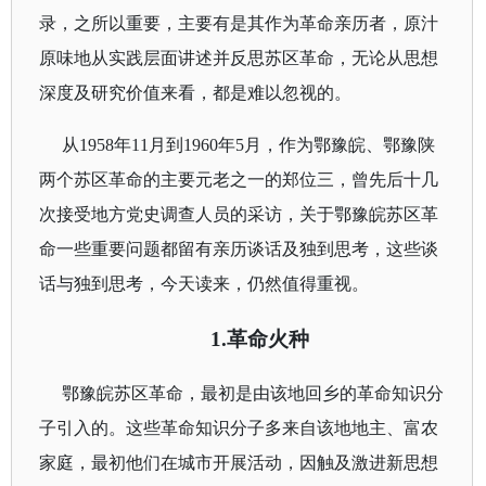
录，之所以重要，主要有是其作为革命亲历者，原汁
原味地从实践层面讲述并反思苏区革命，无论从思想
深度及研究价值来看，都是难以忽视的。
从
1958
年
11
月到
1960
年
5
月，作为鄂豫皖、鄂豫陕
两个苏区革命的主要元老之一的郑位三，曾先后十几
次接受地方党史调查人员的采访，关于鄂豫皖苏区革
命一些重要问题都留有亲历谈话及独到思考，这些谈
话与独到思考，今天读来，仍然值得重视。
1.
革命火种
鄂豫皖苏区革命，最初是由该地回乡的革命知识分
子引入的。这些革命知识分子多来自该地地主、富农
家庭，最初他们在城市开展活动，因触及激进新思想