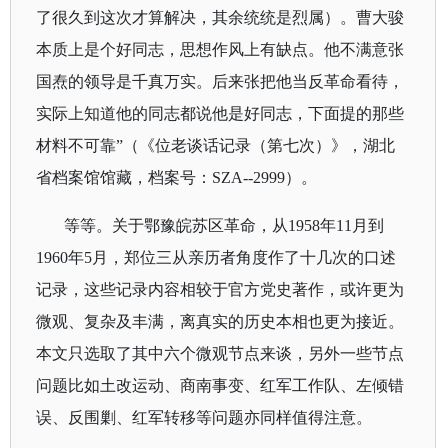
了很久到这次才算解决，其余统统是烈属）。曹大骏
本质上是个好同志，思想作风上有缺点。他不满意张
国焘的领导是千真万实。后来张把他当反革命看待，
实际上知道他的同志都说他是好同志，下面提的那些
材料不可靠
”（《位老谈话记录（第七次）》
，
湖北
省档案馆馆藏，档案号：
SZA--2999
）。
等等。关于鄂豫皖苏区革命，从
1958
年
11
月到
1960
年
5
月，郑位三从亲历者角度作了十几次的口述
记录，这些记录内容相较于官方党史著作，或许更为
微观、复杂及丰满，离真实的历史本相也更为接近。
本文只选取了其中六个微观节点来谈，另外一些节点
问题比如土改运动、商南事变、红军工作队、左倾错
误、反围剿、红军转移等问题亦同样值得注意。