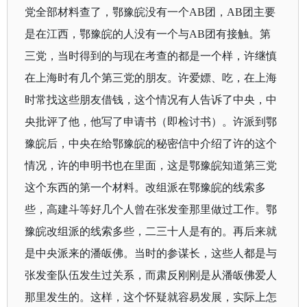
党全部材料查了，鄂豫皖没有一个
AB
团，
AB
团主要
是在江西，鄂豫皖的人没有一个与
AB
团有接触。第
三党，当时得到的与现在考查的都是一个样，许继慎
在上海时有几个第三党的朋友。许爱嫖、吃，在上海
时常找这些朋友借钱，这个情况有人告诉了中央，中
央批评了他，他写了申请书（即检讨书）。许派到鄂
豫皖后，中央在给鄂豫皖的秘密信中介绍了许的这个
情况，许的申明书也在里面，这是鄂豫皖知道第三党
这个东西的第一个材料。改组派在鄂豫皖的线索多
些，高建斗等好几个人曾在张发奎那里做过工作。鄂
豫皖改组派的线索多些，二三十人是有的。再后来就
是中央派来的潘皈佛。当时的参谋长，这些人都是与
张发奎队伍发生过关系，而肃反刚刚是从潘皈佛爱人
那里发生的。这样，这个怀疑就容易发展，实际上怎