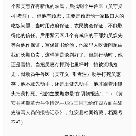
个跟吴惠存有新仇的农民，后找到个牛兽医（吴守义
-
-
引者注）。但他有顾虑，主要是顾虑他一家四口人的
吃饭问题，当时用政府保证，农民协会保证，不能取
得他的信任。后用紫云区几个有威信的干部如吴焕先
等向他作保证，写保证书给他，他家里人吃饭问题由
我们长期负责，这样算是谈判好了。但到行动时，他
还是害怕。当把吴惠存押到七里坪时，怕被流氓抢
走，就动员牛兽医（吴守义
--
引者注）动手打死吴惠
存，他不敢先动手，还是王健先动手，他才跟着用锄
头把吴打死。他的主要顾虑是怕‘阴朝报应’。”（
《黄
安县初期革命斗争情况
---
郑位三同志给红四方面军战
史编写人员的报告记录》
，红安县档案馆藏，档案号
不祥
）