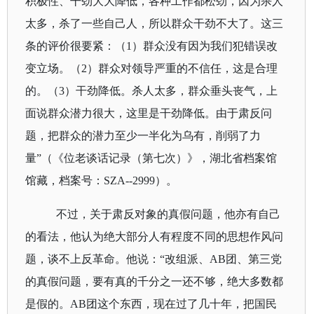
积极性、干劲大大降低，各种工作都松劲，因为杀人
太多，杀了一些自己人，所以群众干劲不大了。这三
条的评价很要紧：（
1
）群众没有因为我们犯错误改
变立场。（
2
）群众对领导严重的不信任，这是合理
的。（
3
）干劲降低。杀人太多，群众垂头丧气，上
面说群众潜力很大，这里是干劲降低。由于肃反问
题，把群众的潜力至少一半化为乌有，削弱了力
量
”（《位老谈话记录（第七次）》
，
湖北省档案馆
馆藏，档案号：
SZA--2999
）。
不过，关于肃反对象的真假问题，他亦有自己
的看法，他认为绝大部分人有程度不同的思想作风问
题，谈不上反革命。他说：“
改组派、
AB
团、第三党
的真假问题，要有真的千分之一还不够，绝大多数都
是假的。
AB
团这个东西，现在过了几十年，把国民