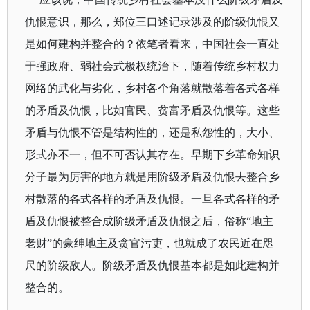
仇恨意识，那么，郑位三口述记录涉及的阶级仇恨又
是如何建构并整合的？依笔者看来，中国社会一直处
于强政府、弱社会式极权统治下，随着传统乡村权力
网络的武化与劣化，乡村各个角落就散落着各式各样
的矛盾及仇恨，比如官民、贫富矛盾及仇恨等。这些
矛盾与仇恨不管是结构性的，还是私怨性的，大小、
形式亦不一，但不可否认其存在。早期下乡革命知识
分子最为厉害的地方就是用阶级矛盾及仇恨去整合乡
村散落的各式各样的矛盾及仇恨。一旦各式各样的矛
盾及仇恨被整合成阶级矛盾及仇恨之后，俗称“地主
老财”的豪绅地主及贪官污吏，也就成了农民近在咫
尺的阶级敌人。阶级矛盾及仇恨基本都是如此建构并
整合的。