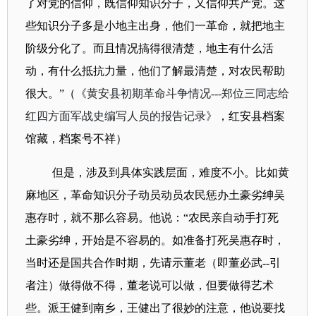
了对党的信仰，既信仰知识分子，又信仰共产党。这
些知识分子多是小地主出身，他们一革命，就把地主
阶级分化了。而且情况搞得很清楚，地主有什么活
动，有什么抵抗力量，他们了解最清楚，对农民帮助
很大。”（
《黄安县初期革命斗争情况
---
郑位三同志给
红四方面军战史编写人员的报告记录》
，红安县档案
馆藏，档案号不祥
）
但是，涉及到具体实践层面，难度不小。比如黄
麻地区，革命知识分子动员动员农民惩办土豪劣绅吴
惠存时，就不那么容易。他说：
“农民亲自动手打死
土豪劣绅，开始是不容易的。如准备打死吴惠存时，
当时还是国共合作时期，先请示董老（即董必武
--
引
者注）做得做不得，董老说可以做，但要做得艺术
些。派王健到南乡，王健出了很妙的注意，他说要找