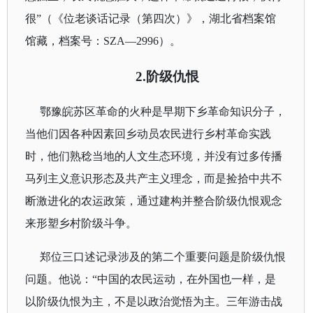
很
”（《位老谈话记录（第四次）》，湖北省档案馆
馆藏，档案号：
SZA
—
2996
）。
2.
阶级仇恨
鄂豫皖苏区革命的火种是早期下乡革命知识分子，
当他们因各种因素回乡动员农民进行乡村革命实践
时，他们熟稔当地的人文生态环境，并没有过多传播
马列主义意识形态及共产主义理念，而是捡拾中共不
断激进化的农运政策，通过建构并整合阶级仇恨观念
来形塑乡村阶级斗争。
郑位三口述记录涉及的第二个重要问题是阶级仇恨
问题。他说：“
中国的农民运动，在外国也一样，是
以阶级仇恨为主，不是以政治觉悟为主。三年游击战