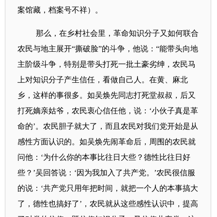
案馆藏，档案号不祥
）。
那么，在乡村社会里，革命知识分子又如何联合
农民与地主展开“撕破脸”的斗争，他说：
“能带头向地
主阶级斗争，特别是带头打死一批土豪劣绅，农民马
上对知识分子产生信任，看做自己人。在黄、麻北
乡，这样的事很多。如吴焕先同志打死堂叔叔，后又
打死嫡亲姑爷，农民衷心信任他，说：‘小伙子真是革
命的’。农民胆子就大了，而且农民对我们党开始是从
感性方面认识的。如吴焕先闹革命后，周围的农民就
问他：‘为什么你的本事比往日大些？德性比往日好
些？’吴回答说：‘因为我加入了共产党。’农民很信服
的说：‘共产党只用年把时间，就把一个人的本事搞大
了，德性也搞好了’，农民就从这些感性认识中，提高