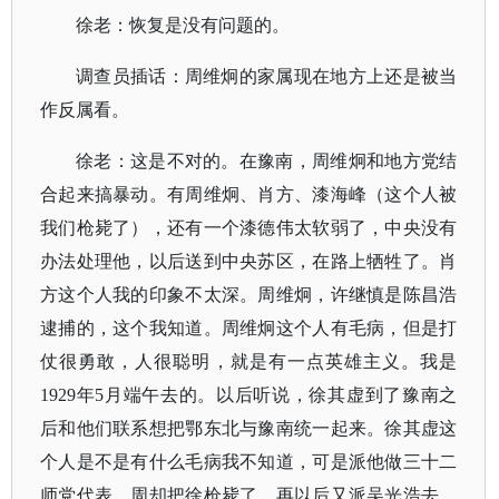
徐老：恢复是没有问题的。
调查员插话：周维炯的家属现在地方上还是被当
作反属看。
徐老：这是不对的。在豫南，周维炯和地方党结
合起来搞暴动。有周维炯、肖方、漆海峰（这个人被
我们枪毙了），还有一个漆德伟太软弱了，中央没有
办法处理他，以后送到中央苏区，在路上牺牲了。肖
方这个人我的印象不太深。周维炯，许继慎是陈昌浩
逮捕的，这个我知道。周维炯这个人有毛病，但是打
仗很勇敢，人很聪明，就是有一点英雄主义。我是
1929年5月端午去的。以后听说，徐其虚到了豫南之
后和他们联系想把鄂东北与豫南统一起来。徐其虚这
个人是不是有什么毛病我不知道，可是派他做三十二
师党代表，周却把徐枪毙了。再以后又派吴光浩去，