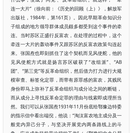
连一大片”（徐向前：《历史的回顾（上）》，解放军
出版社，1984年，第161页）。因此早期革命知识分
子组成的地方领导群体成员颇多都受到这个事件的牵
连。当时苏区正盛行反富农，在处理的过程中，这个
牵连一大片的轰动事件又跟苏区的反富农政策勾连起
来。张国焘也即刻抓住了这个契机而见风使舵，他的
见风使舵方式就是扬言苏区破获了“改组派”、“AB
团”、“第三党”等反革命组织，然后借力打力进行大规
模审查、标签化定罪，而带有原罪感的富农，其贱民
身份即马上弥补了反革命组织与成分论之间的断链，
而从成分上寻找反革命定罪的理由与线索即成理所当
然。我们可以从张国焘1931年11月份底给鄂豫边特委
的指示信中看出端倪，他说：“淘汰富农地主成分及一
般党内异己分子，与坚决开展党内两条路线上的斗