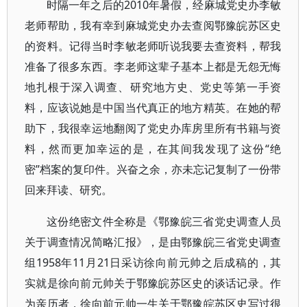
时隔一年之后的2010年暑假，经麻城党史办李敏
老师帮助，我有幸到麻城党史办去查阅鄂豫皖苏区史
的资料。记得当时李敏老师听说我要去查资料，帮我
准备了很多东西。李老师这辈子基本上都是无怨无悔
地扎根于深入调查、研究地方史、党史等第一手资
料，应该说她是中国当代真正的地方精英。在她的帮
助下，我很幸运地翻阅了党史办库房里所有书籍与资
料，然而更加幸运的是，在其间我发现了这份“绝
密”档案的复印件。兴奋之余，亦未忘记复制了一份带
回来拜读、研究。
这份绝密文件全称是《鄂豫皖三省党史调查人员
关于调查情况简略汇报》，是由鄂豫皖三省党史调查
组1958年11月21日采访徐向前元帅之后成稿的，其
实就是徐向前元帅关于鄂豫皖苏区史的谈话记录。作
为亲历者，徐向前元帅一生关于鄂豫皖苏区史写过很