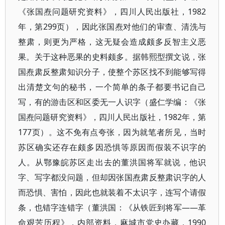
《张国焘问题研究资料》，四川人民出版社，1982
年，第299页），因此张国焘对他们的审查、清洗与
整肃，则更为严格，这无疑会造成颇多反智主义恶
果。关于这种恶果的史料颇多。据韩熙型撰文说，张
国焘肃反整肃知识分子，使整个苏区找不到能够写得
出清楚文句的秘书，一个简单的条子都要书记自己
写，有的游击区和区委无一人识字（盛仁学编：《张
国焘问题研究资料》，四川人民出版社，1982年，第
177页）。这不免有点夸张，因为就笔者所见，当时
苏区确实还存在颇多因恐惧等原因而假装不识字的
人。从鄂豫皖苏区走出去的董洪国将军就说，他识
字、写字都没问题，但却因张国焘肃反整肃识字的人
而恐惧、害怕，因此也就装着不太识字，连写个请假
条，也错字连错字（董洪国：《从铁匠到将军——革
命艰苦历程》，内部资料，麻城市党史办藏，1990