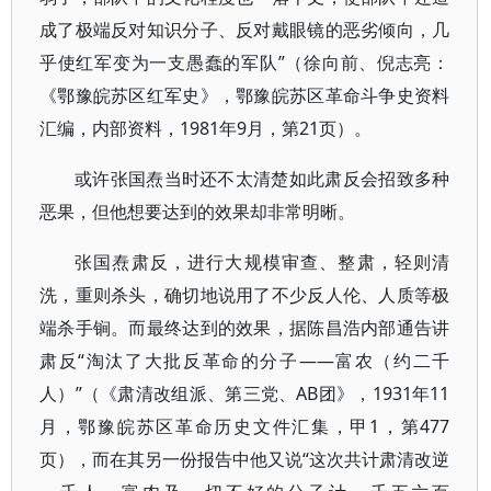
成了极端反对知识分子、反对戴眼镜的恶劣倾向，几
乎使红军变为一支愚蠢的军队”（徐向前、倪志亮：
《鄂豫皖苏区红军史》，鄂豫皖苏区革命斗争史资料
汇编，内部资料，1981年9月，第21页）。
或许张国焘当时还不太清楚如此肃反会招致多种
恶果，但他想要达到的效果却非常明晰。
张国焘肃反，进行大规模审查、整肃，轻则清
洗，重则杀头，确切地说用了不少反人伦、人质等极
端杀手锏。而最终达到的效果，据陈昌浩内部通告讲
肃反“淘汰了大批反革命的分子——富农（约二千
人）”（《肃清改组派、第三党、AB团》，1931年11
月，鄂豫皖苏区革命历史文件汇集，甲1，第477
页），而在其另一份报告中他又说“这次共计肃清改逆