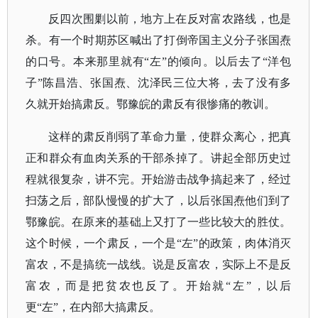
反四次围剿以前，地方上在反对富农路线，也是
杀。有一个时期苏区喊出了打倒帝国主义分子张国焘
的口号。本来那里就有“左”的倾向。以后去了“洋包
子”陈昌浩、张国焘、沈泽民三位大将，去了没有多
久就开始搞肃反。鄂豫皖的肃反有很惨痛的教训。
这样的肃反削弱了革命力量，使群众离心，把真
正和群众有血肉关系的干部杀掉了。讲起全部历史过
程就很复杂，讲不完。开始游击战争搞起来了，经过
扫荡之后，部队慢慢的扩大了，以后张国焘他们到了
鄂豫皖。在原来的基础上又打了一些比较大的胜仗。
这个时候，一个肃反，一个是“左”的政策，肉体消灭
富农，不是搞统一战线。说是反富农，实际上不是反
富农，而是把贫农也反了。开始就“左”，以后
更“左”，在内部大搞肃反。