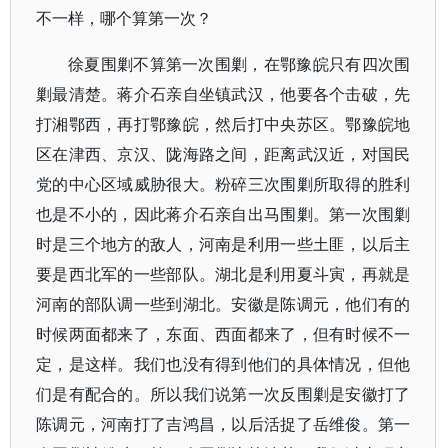
不一样，哪个算第一次？
徐夏围剿不算第一次围剿，在鄂豫皖只有四次围
剿最清楚。蒋介石亲自坐镇武汉，他要各个击破，先
打湘鄂西，再打鄂豫皖，然后打中央苏区。鄂豫皖地
区在津西、京汉、陇海路之间，距离武汉近，对国民
党的中心区域威胁很大。粉碎三次围剿所取得的胜利
也是不小的，因此蒋介石亲自出马围剿。第一次围剿
时是三个地方的敌人，河南是利用一些土匪，以后主
要是西北军的一些部队。湖北是利用夏斗寅，再就是
河南的部队调一些到湖北。安徽是陈调元，他们有的
时候两面都来了，东面、西面都来了，但有时候不一
定，是这样。我们也没有得到他们的具体情况，但他
们是有配合的。所以我们说第一次反围剿是安徽打了
陈调元，河南打了吉鸿昌，以后活捉了岳维俊。第一