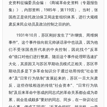
史资料征编委员会编：《商城革命史资料（专题报告
集）》，内部资料，1985年，第119页）。当时，张
国焘正是依托政治保卫局这套组织体系，进行大规模
肃反来民众动员及政治控制之目的的。
1931年10月，苏区刚好发生了“许继慎、周维炯
事件”。这个事件徐向前元帅谈话录中也说及，因为他
们不受张国焘所代表的中央控制，因此找个“反革
命”借口对他们进行整肃。随后这个事件处理即迅速扩
大化，其原因又与苏区早期动员模式正相关，苏区早
期动员多是下乡革命知识分子通过动用传统“社会资
本”及“日常行为轨制”发展起来的，苏区一旦大兴肃
反，这些存续相连的传统“社会资本”、“日常行为轨
制”及后来革命中形成的同志式的革命关系都会成为牵
累，就会造成颇多“要好的同志、同乡，在一块议论过
什么事，便成了‘同党’、‘反革命组织’。就这样，一牵