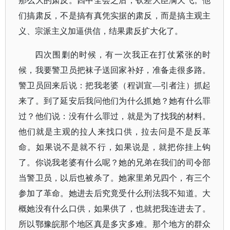
那么大的肃反。四中全会之后，钦差大臣满天飞。他
们搞肃反，不是搞有真凭实据的肃反，而是搞主观主
义、宗派主义加逼供信，结果肃反扩大化了。
四次围剿的时候，有一次我正在打仗紧张的时
候，我要警卫员把袜子送回家补好，准备走很多路。
警卫员回来后说：把我老婆（程训宣—引者注）抓起
来了。到了延安后我问他们为什么抓她？她有什么罪
过？他们说：没有什么罪过，就是为了找我的材料。
他们就是主观的拉人来找口供，拉去问是不是反革
命。如果说不是就不行，如果说是，就把你挂上钩
了。你说我老婆有什么呢？她的兄弟在我们的司令部
当警卫员，以后也被杀了。她家里弟兄四个，有三个
参加了革命。她进去后究竟受什么刑法我不知道。大
概她没有什么口供，如果供了，也就把我连进去了。
所以鄂豫皖那个地区真是多灾多难。那个地方的群众