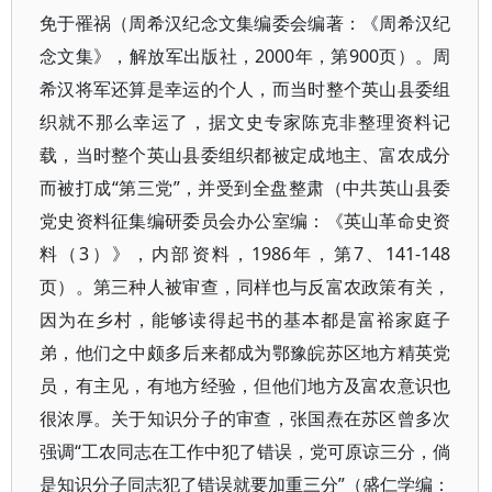
免于罹祸（周希汉纪念文集编委会编著：《周希汉纪
念文集》，解放军出版社，2000年，第900页）。周
希汉将军还算是幸运的个人，而当时整个英山县委组
织就不那么幸运了，据文史专家陈克非整理资料记
载，当时整个英山县委组织都被定成地主、富农成分
而被打成“第三党”，并受到全盘整肃（中共英山县委
党史资料征集编研委员会办公室编：《英山革命史资
料（3）》，内部资料，1986年，第7、141-148
页）。第三种人被审查，同样也与反富农政策有关，
因为在乡村，能够读得起书的基本都是富裕家庭子
弟，他们之中颇多后来都成为鄂豫皖苏区地方精英党
员，有主见，有地方经验，但他们地方及富农意识也
很浓厚。关于知识分子的审查，张国焘在苏区曾多次
强调“工农同志在工作中犯了错误，党可原谅三分，倘
是知识分子同志犯了错误就要加重三分”（盛仁学编：