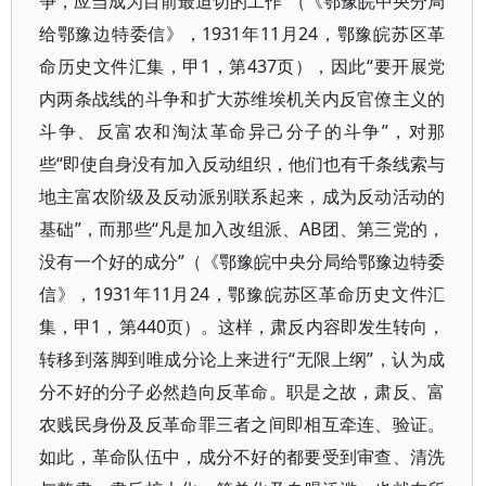
争，应当成为目前最迫切的工作”（《鄂豫皖中央分局
给鄂豫边特委信》，1931年11月24，鄂豫皖苏区革
命历史文件汇集，甲1，第437页），因此“要开展党
内两条战线的斗争和扩大苏维埃机关内反官僚主义的
斗争、反富农和淘汰革命异己分子的斗争”，对那
些“即使自身没有加入反动组织，他们也有千条线索与
地主富农阶级及反动派别联系起来，成为反动活动的
基础”，而那些“凡是加入改组派、AB团、第三党的，
没有一个好的成分”（《鄂豫皖中央分局给鄂豫边特委
信》，1931年11月24，鄂豫皖苏区革命历史文件汇
集，甲1，第440页）。这样，肃反内容即发生转向，
转移到落脚到唯成分论上来进行“无限上纲”，认为成
分不好的分子必然趋向反革命。职是之故，肃反、富
农贱民身份及反革命罪三者之间即相互牵连、验证。
如此，革命队伍中，成分不好的都要受到审查、清洗