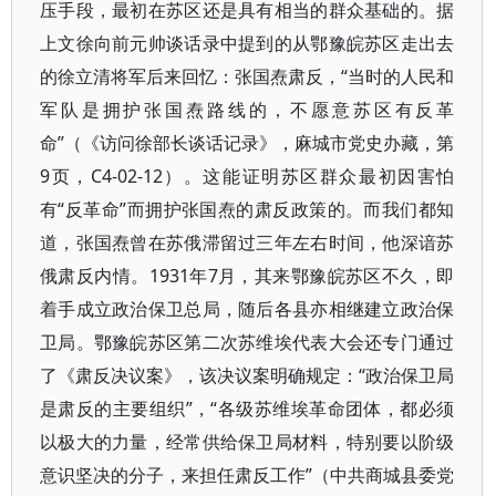
压手段，最初在苏区还是具有相当的群众基础的。据
上文徐向前元帅谈话录中提到的从鄂豫皖苏区走出去
的徐立清将军后来回忆：张国焘肃反，“当时的人民和
军队是拥护张国焘路线的，不愿意苏区有反革
命”（《访问徐部长谈话记录》，麻城市党史办藏，第
9页，C4-02-12）。这能证明苏区群众最初因害怕
有“反革命”而拥护张国焘的肃反政策的。而我们都知
道，张国焘曾在苏俄滞留过三年左右时间，他深谙苏
俄肃反内情。1931年7月，其来鄂豫皖苏区不久，即
着手成立政治保卫总局，随后各县亦相继建立政治保
卫局。鄂豫皖苏区第二次苏维埃代表大会还专门通过
了《肃反决议案》，该决议案明确规定：“政治保卫局
是肃反的主要组织”，“各级苏维埃革命团体，都必须
以极大的力量，经常供给保卫局材料，特别要以阶级
意识坚决的分子，来担任肃反工作”（中共商城县委党