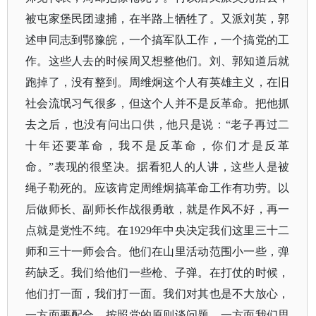
被屯家堡民团逮捕，在半路上牺牲了。又派刘英，郭
述申同志到鄂豫皖，一个搞军队工作，一个搞党的工
作。这些人去的时候周又想整他们。刘、郭知道后就
跑掉了，没有整到。周维炯这个人有英雄主义，在旧
社会流氓习气很多，但这个人并不是反革命。把他抓
去之后，也没有问出口供，他只是说：“老子再过二
十年还要革命，我不是反革命，你们才是反革
命。”表现的很坚决。据看犯人的人讲，这些人是被
绳子勒死的。应该肯定周维炯搞革命工作有功劳。以
后做师长、副师长作战很勇敢，就是作风不好，再一
点就是党性不纯。在1929年中央决定我们这里三十二
师和三十一师会合。他们在山里活动范围小一些，弹
药缺乏。我们给他们一些枪、子弹。在打仗的时候，
他们打一面，我们打一面。我们对其也是不大放心，
一方面要配合，按照党的原则谈问题，一方面我们思