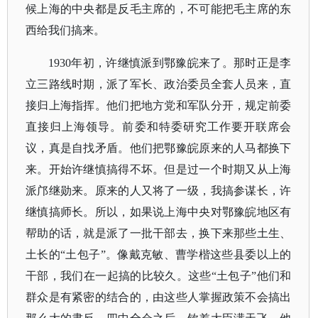
候上海的中央都是反毛主席的，不可能把毛主席的东
西给我们搞来。
1930年初，许继慎派到鄂豫皖来了。那时正是李
立三路线时期，派了军长、政治委员全套人员来，直
接归上海指挥。他们把地方党和军队分开，规定前委
直接归上海领导。前委和特委研究工作要开联席会
议，真是自找矛盾。他们把鄂豫皖原来的人马都换下
来。开始许继慎搞得不坏。但是过一个时期又从上海
派邝继勋来。原来的人又将了一级，我搞参谋长，许
继慎搞师长。所以，如果说上海中央对鄂豫皖地区有
帮助的话，就是派了一批干部去，换下来那些土生、
土长的“土包子”。像戴克敏、曹学楷这些县委以上的
干部，我们在一起搞的比较久。这些“土包子”他们和
群众是有紧密的结合的，由这些人掌握政策不会搞出