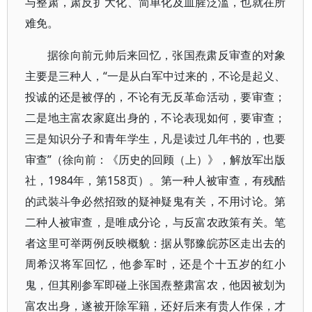
与整肃，肃反扩大化、简单化及血腥泛滥，也就在所
难免。
据徐向前元帅后来回忆，张国焘肃反审查的对象
主要是三种人，“一是从白军中过来的，不论是起义、
投诚的还是被俘的，不论有无反革命活动，要审查；
二是地主富农家庭出身的，不论表现如何，要审查；
三是知识分子和青年学生，凡是读过几年书的，也要
审查”（徐向前：《历史的回顾（上）》，解放军出版
社，1984年，第158页）。第一种人被审查，有残酷
的武裝斗争必然招致的疑神疑鬼有关，不用讨论。第
二种人被审查，是唯成分论，与反富农政策有关。笔
者这里可举两例反映概貌：据从鄂豫皖苏区走出去的
周希汉将军回忆，他参军时，还是个十五岁的红小
鬼，但其刚参军即碰上张国焘整肃富农，他因被划为
富农出身，遂被开除军籍，还好后来有贵人作保，才