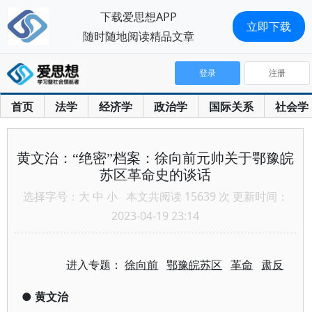
下载爱思想APP
立即下载
随时随地阅读精品文章
登录
注册
首页
法学
经济学
政治学
国际关系
社会学
黄文治：“绝密”档案：徐向前元帅关于鄂豫皖
苏区革命史的谈话
选择字号：
大
中
小
本文共阅读 15639 次 更新时间：
2023-04-19 23:14
进入专题：
徐向前
鄂豫皖苏区
革命
肃反
●
黄文治