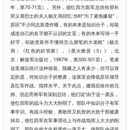
年，第70-71页）。另外，据红四方面军总供给部长
郑义斋烈士的夫人杨文局回忆:当时“为了避免嫌疑”，
苏区“不少同志装聋作哑，有的本来是知识分子，却装
成连自己的名字都不认识的文盲；有的本来写得一手
好字，却故意装作不懂得怎么握笔的大老粗”（杨文
局：《红色的好管家》，《星火燎原（5）》，北
京：解放军出版社，1987年，第300-301页）。笔者
这里难以统计这种假装、隐藏之人有多少，但可以肯
定的是，对知识分子的整肃，这甚至会降低苏区领导
及红军作战、指挥水平。关于此点，建国后徐向前元
帅、倪志亮将军有深刻总结，他们说“由于这一肃反，
使红四军的战斗力大大削弱了。部队中知识分子有军
事学识、有战斗经验、勇敢而又机智的大批干部被肃
掉后，使红四军在军事理论上与作战指挥上大大的削
弱了，部队中的文化程度也一落千丈，使部队中还造