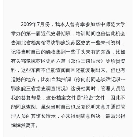
2009年7月份，我本人曾有幸参加华中师范大学
举办的第一届近代史暑期班，培训期间也曾借此机会
去湖北省档案馆寻访鄂豫皖苏区史的一些未刊资料，
记得当时自己的确收集到一些手头未有的东西，比如
有关鄂豫皖苏区史的六篇《郑位三谈话录》等珍贵资
料，这些东西不但能查阅而且还能复制出来。但也有
遗憾的地方，比如当我抽调《徐向前同志谈话记录---
鄂豫皖三省党史调查情况》这份档案时，管理人员给
我的答复却是，这份档案文件是“绝密”文件，因此不
能同意查阅。虽然当时自己也反复说明来意并通过管
理人员向其馆长请示，亦未得到满意解决，最后只得
悻悻然离开。