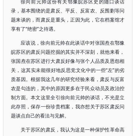
徐向前元帅这份有关鄂豫皖苏区史的随口谈话
录，基本围绕的是肃反、平反、反富农、反围剿等问
题来谈的，而肃反是重头，正因为此，它在档案馆才
享有了“绝密”之待遇。
应该说，徐向前元帅在此谈话中对张国焘在鄂豫
皖苏区的肃反问题挖掘的其实并不深刻，就他来看，
张国焘在苏区进行大肃反好像与张个人品质及恩怨相
关，这其实未能很好地反思党文化中的一些“左”的劣
质基因。根据我这几年的研究经验来看，肃反与反富
农是勾连的，其中的原因更多在于民众动员及政治控
制方面。本文这里全引徐向前元帅的谈话，不光是立
此存照，保存一份珍贵档案，我亦想关于苏区肃反问
题谈点自己的看法与见解。
关于苏区的肃反，我认为这是一种保护性革命高