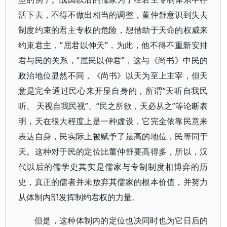
活下去，不得不做出相当的调整，董仲舒意识到失去
制度约束的君主专权的危险，想借助于天命的权威来
约束君主，“屈君以伸天”，为此，他不得不重新安排
君与民的关系，“屈民以伸君”，这与《尚书》中民的
政治地位显然不同，《尚书》以天为至上主宰，但天
意是完全通过民心来开显自身的，所谓“天听自我民
听、 天视自我民视”、“民之所欲，天必从之”等论断表
明，天在很大程度上是一种虚设，它完全依靠民意来
表达自身，民实际上被赋予了最高的地位，民等同于
天。这种对于民的定位比董仲舒要高得多，所以，汉
代以后的儒学史其实是儒家与专制制度相博弈的历
史，真正的儒者并未放弃其儒家的根本价值，并努力
从体制内部发挥制约君权的力量。
但是，这种体制内的定位也决同时也为它日后的