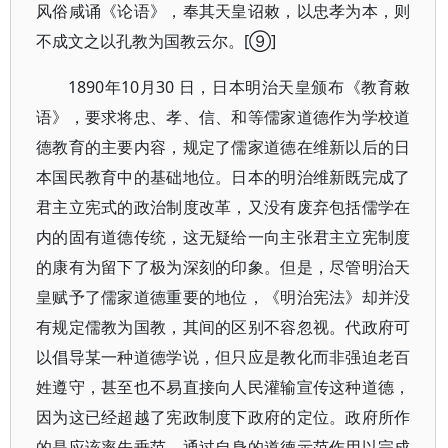
风俗咸诵《论语》，奉其天皇诏敕，以忠孝为本，则
不成文之以孔教为国教云尔。[⑨]
1890年10月30 日，日本明治天皇颁布《教育敕
语》，要求将忠、孝、信、和等儒家道德作为学校道
德教育的主要内容，规定了儒家道德在维新以后的日
本国民教育中的基础地位。日本的明治维新既完成了
君主立宪式的政治制度改革，又没有废弃包括儒学在
内的固有道德传统，这无疑给一向主张君主立宪制度
的康有为留下了极为深刻的印象。但是，尽管明治天
皇赋予了儒家道德重要的地位，《明治宪法》却并没
有规定儒教为国教，其间的区别不容忽视。代政府可
以倡导某一种道德学说，但只应是教化而非强迫老百
姓遵守，甚至也不易直接向人民灌输宣传这种道德，
因为这已经超越了宪政制度下政府的定位。政府所作
的是应该率先垂范，通过自身的道德示范作用以完成