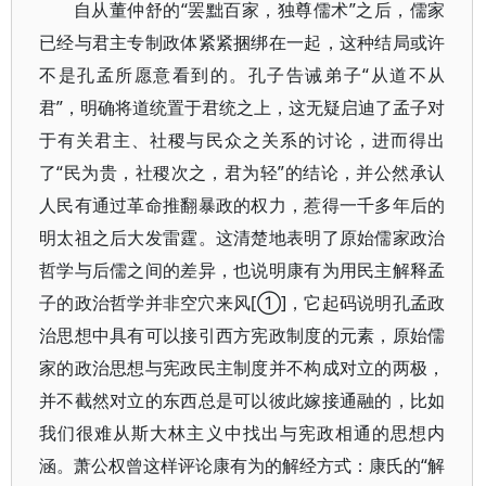
自从董仲舒的“罢黜百家，独尊儒术”之后，儒家
已经与君主专制政体紧紧捆绑在一起，这种结局或许
不是孔孟所愿意看到的。孔子告诫弟子“从道不从
君”，明确将道统置于君统之上，这无疑启迪了孟子对
于有关君主、社稷与民众之关系的讨论，进而得出
了“民为贵，社稷次之，君为轻”的结论，并公然承认
人民有通过革命推翻暴政的权力，惹得一千多年后的
明太祖之后大发雷霆。这清楚地表明了原始儒家政治
哲学与后儒之间的差异，也说明康有为用民主解释孟
子的政治哲学并非空穴来风[①]，它起码说明孔孟政
治思想中具有可以接引西方宪政制度的元素，原始儒
家的政治思想与宪政民主制度并不构成对立的两极，
并不截然对立的东西总是可以彼此嫁接通融的，比如
我们很难从斯大林主义中找出与宪政相通的思想内
涵。萧公权曾这样评论康有为的解经方式：康氏的“解