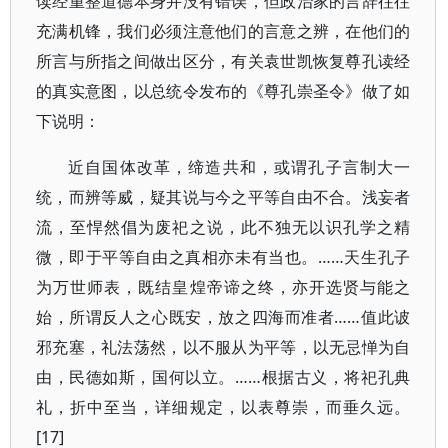
读经重整道德本身并没有错误，但政治家的言辞往往
充满机锋，我们必须注意他们的言意之辨，在他们的
所言与所指之间做出区分，有关袁世凯恢复尊孔读经
的真实意图，以总统令发布的《尊孔崇圣令》做了如
下说明：
近自国体改革，缔造共和，或谓孔子言制大一
统，而辨等威，疑其说与今之平等自由不合。浅妄者
流，至悍然倡为废祀之说，此不独无以识孔学之精
微，即于平等自由之真相亦未有当也。……天生孔子
为万世师表，既结皇煌帝谛之终，亦开选贤与能之
始，所谓反人之心既安，放之四海而准者……值此诐
邪充塞，礼法荡然，以不服从为平等，以无忌惮为自
由，民德如斯，国何以立。……根据古义，将祀孔典
礼，折中至当，详细规定，以表尊崇，而垂久远。
[17]