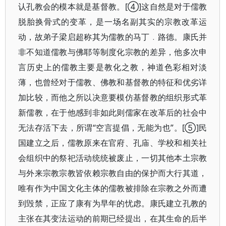
认孔教会的模本就是基督教。[④]这自然是对于儒教
脱胎换骨式的变革，是一场名副其实的宗教改革运
动，故弟子梁启超称其为儒教的马丁﹒路德。康氏并
非不知道儒教与佛耶等制度化宗教的差异，他多次申
言历史上的儒教主要是教化之教，神道色彩相对淡
薄，也曾经对于儒教、佛教和基督教的特征和优劣详
加比较，而他之所以决意要模仿基督教的组织形式革
新儒教，在于他感到非如此则儒家在改革后的社会中
无法存活下去，所谓“空言提倡，无能为也”。[⑤]民
国建立之后，儒教原来在官府、孔庙、学校和相关社
会组织中的祭祀活动统统被废止，一切其他本土宗教
与外来宗教宗教皆依赖宗教自由的保护而大行其道，
唯有作为中国文化主体的儒教被排除在宗教之外而遭
到毁禁，正应了康有为早年的忧虑。康氏建立孔教的
主张在其变法运动的前期已经提出，在其生命的后半