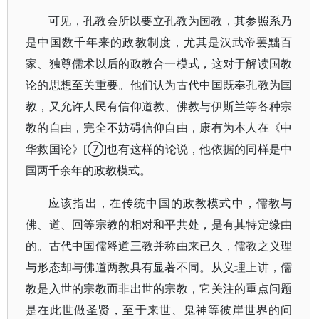
可见，孔教会所以要立孔教为国教，其参照系乃
是中国数千年来的政教制度，尤其是汉武帝罢黜百
家、独尊儒术以后的政教合一模式，这对于解读国教
论的思想至关重要。他们认为古代中国既奉孔教为国
教，又允许人民有信仰道教、佛教与伊斯兰等各种宗
教的自由，完全不妨碍信仰自由，康有为本人在《中
华救国论》[⑦]也有这样的论说，他依据的同样是中
国两千余年的政教模式。
应该指出，在传统中国的政教模式中，儒教与
佛、道、回等宗教的相对和平共处，是有其特定缘由
的。古代中国儒释道三教并称由来已久，儒教之义理
与形态却与佛道两教具有显著不同。从义理上讲，儒
教是入世的宗教而非出世的宗教，它关注的重点问题
是在此世做圣贤，至于来世、鬼神等彼岸世界的问