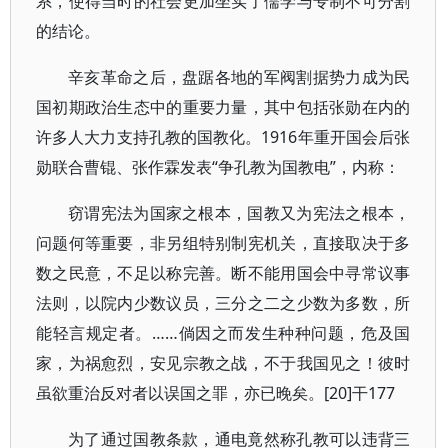
系，使得当时的社会更加坐实了儒学与专制不可分割
的结论。
辛亥革命之后，盘踞各地的军阀割据势力成为民
国初期政治生态中的重要力量，其中包括张勋在内的
许多人大力支持孔教的国教化。1916年重开国会后张
勋联合曹锟、张作霖发表“争孔教为国教电”，内称：
窃谓宪法为国家之根本，国教又为宪法之根本，
问题何等重要，非另组特别制宪机关，直接取决于多
数之民意，不足以称完善。断不能用国会中寻常议事
法则，以院内少数议员，三分之二之少数为多数，所
能轻言规定者。……倘因之而发生种种问题，危及国
家，为祸愈烈，安见宗教之战，不于我国见之！彼时
虽欲重治反对者以误国之罪，亦已晚矣。[20]干177
为了通过国教条款，通电竟然称孔教可以违背三