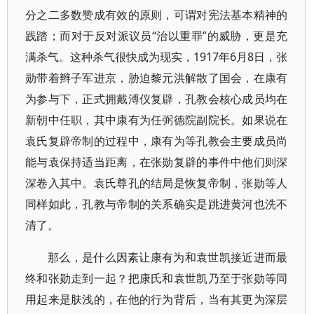
分之二多数赞成有效的原则，可谓对宪法基本精神的
践踏；而对于反对派议员“治以重罪”的威胁，更是充
满杀气。这种杀气很快成为现实，1917年6月8日，张
勋带着辫子军进京，胁迫黎元洪解散了国会，在康有
为参与下，正式拥戴溥仪复辟，孔教会核心成员均在
新朝中任职，其中康有为任弼德院副院长。如果说在
袁氏复辟帝制的过程中，康有为等孔教会主要成员尚
能与袁保持适当距离，在张勋复辟的事件中他们则深
深卷入其中。袁氏尊孔的结局是恢复帝制，张勋等人
同样如此，孔教与帝制的关系确实是跳进黄河也洗不
清了。
那么，是什么因素让康有为和袁世凯接近进而最
终和张勋走到一起？把康氏和袁世凯乃至于张勋等同
用起来是肤浅的，在他的行为背后，当有其更为深层