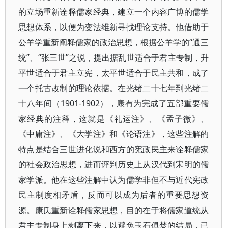
的立场重新诠释儒家经典，建立一个内容广博的儒学
思想体系，以便为变法维新寻找理论支持。他借助于
公羊学重新阐释儒家的政治思想，根据公羊学的“通三
统”、“张三世”之说，提出据乱世适合于君主专制，升
平世适合于君主立宪，太平世适合于民主共和，成了
一个托古改制的理论依据。在光绪二十七年到光绪二
十八年间（1901-1902），康有为完成了五部重要儒
家经典的注释，这就是《礼运注》、《孟子微》、
《中庸注》、《大学注》和《论语注》，这些注解的
特点是结合三世进化说和西方的宪政民主来诠释儒家
的社会政治思想，进而评判历史上从汉代到宋明的儒
家学派。他在这些注解中认为儒学非但不与近代宪政
民主制度相矛盾，反而可以成为后者的重要思想资
源。康氏重新诠释儒家思想，目的在于将儒家道统从
君主专制身上剥离下来，以避免玉石俱焚的结局，已