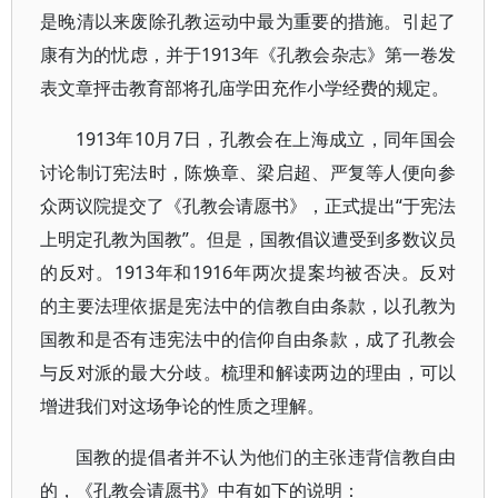
是晚清以来废除孔教运动中最为重要的措施。引起了
康有为的忧虑，并于1913年《孔教会杂志》第一卷发
表文章抨击教育部将孔庙学田充作小学经费的规定。
1913年10月7日，孔教会在上海成立，同年国会
讨论制订宪法时，陈焕章、梁启超、严复等人便向参
众两议院提交了《孔教会请愿书》，正式提出“于宪法
上明定孔教为国教”。但是，国教倡议遭受到多数议员
的反对。1913年和1916年两次提案均被否决。反对
的主要法理依据是宪法中的信教自由条款，以孔教为
国教和是否有违宪法中的信仰自由条款，成了孔教会
与反对派的最大分歧。梳理和解读两边的理由，可以
增进我们对这场争论的性质之理解。
国教的提倡者并不认为他们的主张违背信教自由
的，《孔教会请愿书》中有如下的说明：