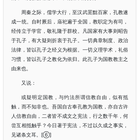
周秦之际，儒学大行，至汉武罢黜百家，孔教遂
成一统。自时厥后，庙祀遍于全国，教职定为有司，
经传立于学官，敬礼隆于群校。凡国家有大事则昭告
于孔子，有大疑则折衷于孔子。一切典章制度、政治
法律，皆以孔子之经义为根据。一切义理学术，礼俗
习惯，皆以孔子之教化为依归。此孔子为国教教主之
由来也。
又说：
或疑明定国教，与约法所谓信教自由，似有抵
触，而不知非也。吾国自古奉孔教为国教，亦自古许
人信教自由，二者皆不成文之宪法，行之数千年，何
尝互相抵触乎？今日著于宪法，不过以久成之事实，
见诸条文耳。[⑥]