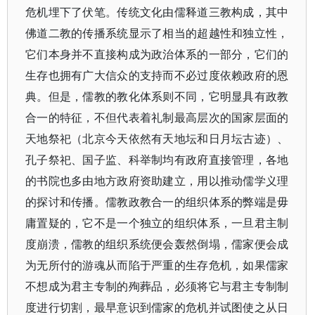
危机埋下了伏笔。传统文化由儒释道三教构成，其中
佛道二教的传播系统显示了相当的超越性和独立性，
它们本身并不直接构成为政治体系的一部分，它们的
生存也拥有广大信众的支持而不必过度依赖政府的恩
典。但是，儒教的教化体系则不同，它明显具有政教
合一的特征，不但代表着礼制最高层次的国家层面的
天地祭祀（北京今天依然有天地坛和日月坛古迹）、
孔子祭祀、国子监、科举制均有政府直接管理，各地
的书院也多由地方政府资助建立，用以推动儒学义理
的探讨和传播。儒教政教合一的组织体系的弊端是毋
庸置疑的，它不是一个独立的组织体系，一旦君主制
度崩溃，儒教的组织系统便会轰然倒塌，儒家便会成
为无所付的游魂从而陷于严重的生存危机，如果儒家
不想成为君主专制的殉葬品，必须将它与君主专制制
度进行切割，最早意识到儒家的危机并试图使之从日