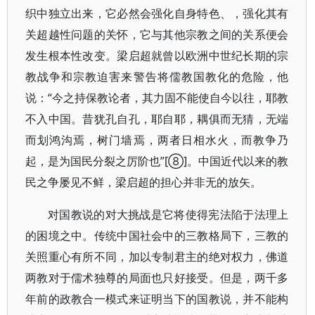
织中独立出来，它必然会强化自身特色、，强化其有
关超越性问题的关怀，它与其他宗教之间的关系便会
发生根本性改变。梁启超就曾以欧洲中世纪长期的宗
教战争和宗教迫害来警告将儒教国教化的危险，他
说：“今之持保教论者，其力固不能使自今以往，耶教
不入中国。昔犹孔自孔，耶自耶，耦俱而无猜，无端
而划鸿沟焉，树门墙焉，两者日相水火，而教争乃
起，是为国民分裂之厉阶也”[⑧]。中国近代以来的教
民之争屡见不鲜，梁启超的担心并非无的放矢。
对国教说的对大挑战是它将使得宪法陷于法理上
的困境之中。传统中国社会中的三教格局下，三教的
关照重心有所不同，加以专制君主的绝对权力，佛道
两教对于儒术独尊的局面也只好接受。但是，两千多
年前的政教合一模式来证明当下的国教说，并不能构