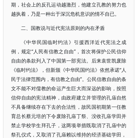
期，社会上的反孔运动越激烈，他建立孔教的努力也
越执着，乃是一种出于深沉危机意识的情不自已。
二、国教说与近代宪法原则的内在矛盾
《中华民国临时约法》引援西洋近代宪法之成
例，规定“人民有信教之自由”，首次将保护公民信仰
自由的条款列入了中国第一部宪法。后来袁世凯废除
《临时约法》，但新颁《中华民国约法》依然承诺“人
民于法律范围内，有信教之自由”。公民信教自由的条
文不能不对儒教的命运产生巨大而深远的影响，按照
信仰自由的宪法精神，由政府建立并管理的孔庙自然
不具备继续存在下去的合法性，故民国初期第一任教
育总长蔡元培的下令废除孔庙丁祭、没收孔庙学田并
禁止学校学生拜孔子，这两项举措既取消了孔庙中的
祭孔仪式，又取消了孔庙赖以维持的经济基础学田，