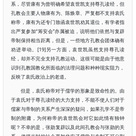
系，尽管康有为曾明确希望袁世凯支持尊孔读经，但
孔教会主要人物康有为、陈焕章、严复都不支持袁氏
称帝，康有为还专门致函袁世凯劝其退位，有学者指
出严复参加“筹安会”亦属被迫，说明他们依然与复辟
帝制保持相当距离，但是，一些地方孔教会团体确有
劝进举动。[19]另一方面，袁世凯虽然支持尊孔读
经，却并不完全支持孔教运动。这很可能是由于他意
识到孔教国教化所面临的法理问题和种种现实阻力，
反映了袁氏政治上的老道。
但是，袁氏称帝对于儒学的形象是致命性的。由
于袁氏对于尊孔读经的大力支持，不能不使人们对于
儒家与帝制的关系产生深深的疑问，如果孔学不是帝
制的附庸，为何称帝的袁世凯会对它如此情有独钟
呢？不幸的是，张勋复辟以及此间孔教会与张勋的关