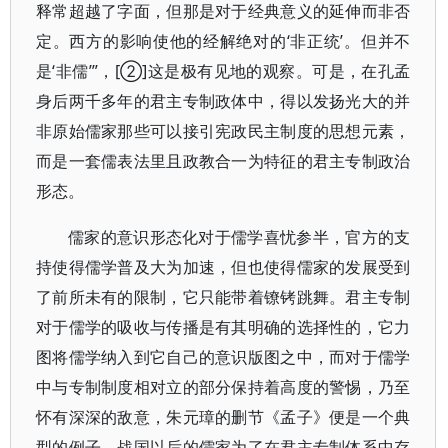
释常超越了字面，但那是对于经典意义的延伸而非否
定。西方的影响使他的经解绝对的‘非正统’。但并不
是‘非儒’”，[②]这是极有见地的观察。可是，在孔孟
身后两千多年的君主专制政体中，得以发扬光大的并
非原始儒家那些可以接引宪政民主制度的思想元素，
而是一套儒表法里且政教合一为特征的君主专制政治
形态。
儒家的意识形态化对于儒学喜忧参半，官方的支
持使得儒学普及大为加速，但也使得儒家的发展受到
了前所未有的限制，它只能带着镣铐跳舞。君主专制
对于儒学的吸收与传播是有其明确的选择性的，它力
图将儒学纳入到它自己的意识版图之中，而对于儒学
中与专制制度相对立的部分保持着高度的警惕，乃至
怀有深深的敌意，朱元璋的删节《孟子》便是一个典
型的例子。战国以后的儒家为了在君主专制体系中存