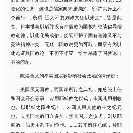
教化的任务，这也是儒家向来强调的，所谓“其身正不
令而行”，所谓“远人不复则修文德以来之”，皆是此
意。日本维新以后并没有奉儒教为国教却继续倡导儒
教道德，以此化民成俗，便既维护了固有道德又不与
宪法精神冲突，无疑比国教说更为可取，而康有为以
此论证其国教论，不但不相应，恰恰暴露了国教论自
身的问题。
陈焕章又列举美国宗教影响社会政治的情形说：
美国虽无国教，而国家所行之典礼，如总统上任
和国会开会等事，皆用耶稣教之仪式，未闻其用别教
也。以耶稣之降生纪年，未闻其用其他教主之纪元
也。夫美国之教门亦多矣，然其国典之仪式，则从耶
稣教，虽天主教不能争也。……若其历任总统，皆耶