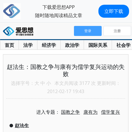
下载爱思想APP
立即下载
随时随地阅读精品文章
登录
注册
首页
法学
经济学
政治学
国际关系
社会学
赵法生：国教之争与康有为儒学复兴运动的失
败
选择字号：
大
中
小
本文共阅读 3177 次 更新时间：
2012-02-17 19:43
进入专题：
国教之争
康有为
儒学复兴
●
赵法生