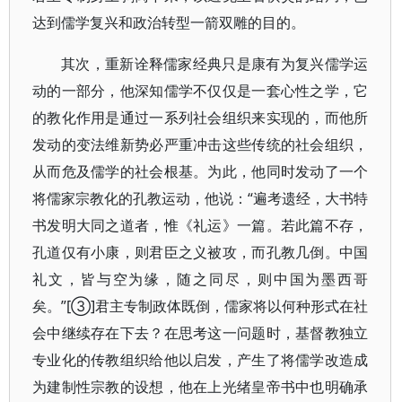
达到儒学复兴和政治转型一箭双雕的目的。
其次，重新诠释儒家经典只是康有为复兴儒学运
动的一部分，他深知儒学不仅仅是一套心性之学，它
的教化作用是通过一系列社会组织来实现的，而他所
发动的变法维新势必严重冲击这些传统的社会组织，
从而危及儒学的社会根基。为此，他同时发动了一个
将儒家宗教化的孔教运动，他说：“遍考遗经，大书特
书发明大同之道者，惟《礼运》一篇。若此篇不存，
孔道仅有小康，则君臣之义被攻，而孔教几倒。中国
礼文，皆与空为缘，随之同尽，则中国为墨西哥
矣。”[③]君主专制政体既倒，儒家将以何种形式在社
会中继续存在下去？在思考这一问题时，基督教独立
专业化的传教组织给他以启发，产生了将儒学改造成
为建制性宗教的设想，他在上光绪皇帝书中也明确承