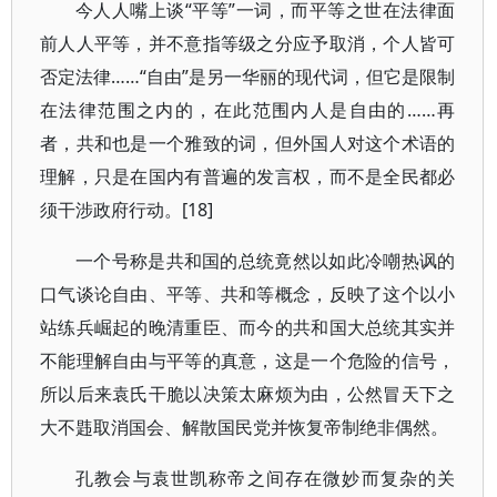
今人人嘴上谈“平等”一词，而平等之世在法律面
前人人平等，并不意指等级之分应予取消，个人皆可
否定法律……“自由”是另一华丽的现代词，但它是限制
在法律范围之内的，在此范围内人是自由的……再
者，共和也是一个雅致的词，但外国人对这个术语的
理解，只是在国内有普遍的发言权，而不是全民都必
须干涉政府行动。[18]
一个号称是共和国的总统竟然以如此冷嘲热讽的
口气谈论自由、平等、共和等概念，反映了这个以小
站练兵崛起的晚清重臣、而今的共和国大总统其实并
不能理解自由与平等的真意，这是一个危险的信号，
所以后来袁氏干脆以决策太麻烦为由，公然冒天下之
大不韪取消国会、解散国民党并恢复帝制绝非偶然。
孔教会与袁世凯称帝之间存在微妙而复杂的关