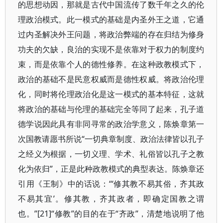
的思想动因，那就是古代中国流传了数千年之久的伦
理政治模式。此一模式的基础是内圣外王之道，它通
过内圣解决外王问题，将政治弊端的存在归结为修身
功夫的欠缺，良治的实现不是依靠对于权力的制度约
束，而是依靠个人的德性修养。在这种政教模式下，
政治的基础不是民意权威而是德性权威。将政治伦理
化，同时将伦理政治化是这一模式的基本特征，这就
将政治的基础与伦理的基础完全等同了起来，孔子道
德学说因此具有非同寻常的政治学意义，陈焕章第一
次国教请愿书所说“一切典章制度、政治法律皆以孔子
之经义为根据，一切义理、学术、礼俗皆以孔子之教
化为依归”，正是此种政教模式的典型表达。陈焕章还
引用《王制》中的话说：“‘修其教不易其俗，齐其政
不易其宜’。修其教，齐其政者，即确定国教之谓
也。”[21]“修教”的目的在于“齐政”，清楚地说明了他