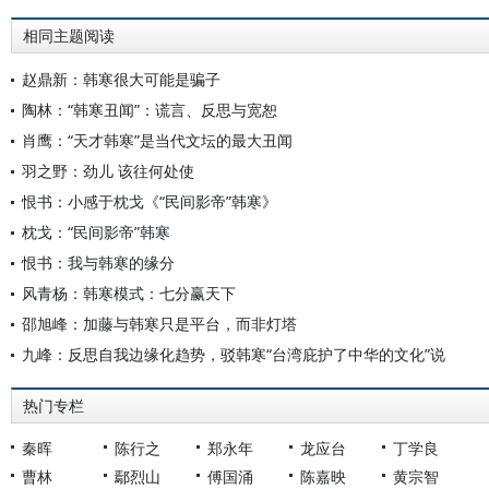
相同主题阅读
赵鼎新：韩寒很大可能是骗子
陶林：“韩寒丑闻”：谎言、反思与宽恕
肖鹰：“天才韩寒”是当代文坛的最大丑闻
羽之野：劲儿 该往何处使
恨书：小感于枕戈《“民间影帝”韩寒》
枕戈：“民间影帝”韩寒
恨书：我与韩寒的缘分
风青杨：韩寒模式：七分赢天下
邵旭峰：加藤与韩寒只是平台，而非灯塔
九峰：反思自我边缘化趋势，驳韩寒“台湾庇护了中华的文化”说
热门专栏
秦晖
陈行之
郑永年
龙应台
丁学良
曹林
鄢烈山
傅国涌
陈嘉映
黄宗智