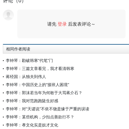
评论（0）
请先
登录
后发表评论～
评论
相同作者阅读
李钟琴：勘破韩寒“代笔”门
李钟琴：三篇文章看完，我才看清韩寒
蒋经国：从独夫到伟人
李钟琴：中国历史上的“接班人困境”
李钟琴：郭沫若当年为何敢于大骂蒋介石？
李钟琴：我对范跑跑陡生好感
李钟琴：对“天谴说”不依不饶是缘于严重的误读
李钟琴：某些机构，少扣点善款行不？
李钟琴：孝文化实是奴才文化