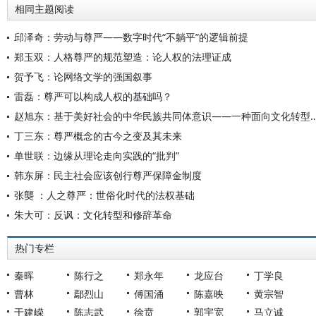
相同主题阅读
邱泽奇：劳动与尊严——数字时代“不躺平”的逻辑前提
郑玉双：人格尊严的规范塑造：论人权的法理证成
贺予飞：论网络文学的强国叙事
雷磊：尊严可以构成人权的基础吗？
赵旭东：基于美好社会的中华民族共同体意识——一种面向文化转型人
丁三东：尊严概念的古今之变及其未来
单世联：边缘从理论走向实践的“批判”
韩东屏：民主社会应该创行尊严保障金制度
张龑 ：人之尊严：世俗化时代的法权基础
朱大可：反讽：文化转型和修辞革命
热门专栏
秦晖
陈行之
郑永年
龙应台
丁学良
曹林
鄢烈山
傅国涌
陈嘉映
黄宗智
于建嵘
陈志武
徐贲
郭宇宽
马立诚