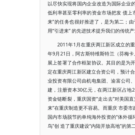
以尽快实现将国内企业改造为国际企业的
低利率甚至零利率的资金市场把发 债上
来”的任务也很好推进了，是为第二；由于
用“引进来” 的先进技术提升我们的传
2011年1月在重庆两江新区成立的
年9月21日，阿古斯特维斯特兰（芬梅
展上签署了合作框架协议。其目的是为
定在重庆两江新区建立合资公司，预计合
业投资有限公司由机电集团、渝富公司
建，注册资本30亿元，在两江新区占地2
资金链断裂，重庆国资“走出去”对美国
来”在重庆制造更不容易。而重庆 市委市
国内市场脱节的单纯海外投资的“体外循环
鸟”创 造了重庆建设“内陆开放高地”的第