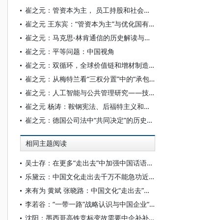
崔之元：管资本为主， 员工持股和社会分红
崔之元 王东宾：“管资本为主”与优化国有资本布局
崔之元：马克思-林肯通信的历史解读与当代意义
崔之元：平等问题：中国视角
崔之元：双循环，全球价值链和增材制造——对新发展战略的初步理论思考
崔之元：从梅特兰看“三权分置”中的“承包权”
崔之元：人工智能与公共管理研究——技术可能性、议题重构和治理创新
崔之元 杨涛：鞍钢宪法、后福特主义和产业转型升级
崔之元：德国公司法中“共同决定”的历史起源与借鉴
相同主题阅读
吴士存：在更多“走出去”中加强中国话语构建
乐黛云：中国文化走出去千万不能急功近利
来有为 黄斌 张晓路：中国文化“走出去”的现状与趋势
李若谷：“一带一路”战略认识与中国企业“走出去”
沈阳：墨西哥高铁竞标变故需要中企补补课