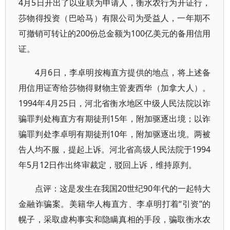
4月5日开出了以亚联为申请人，衡水农行为开证行，
莎物得投资（巴哈马）有限公司为受益人，一年期不
可撤销可转让的200份总金额为100亿美元的备用信用
证。
4月6日，李卓明按梅直方提供的地点，将上述备
用信用证寄给莎物得财物主管麦西华（加拿大人）。
1994年4月25日，河北省衡水地区中级人民法院以诈
骗罪判处梅直方有期徒刑15年，附加驱逐出境；以诈
骗罪判处李卓明有期徒刑10年，附加驱逐出境。两被
告人均不服，提起上诉。河北省高级人民法院于1994
年5月12日作出终审裁定，驳回上诉，维持原判。
点评：这是发生在我国20世纪90年代的一起特大
金融诈骗案。美籍华人梅直方、李卓明打着“引资”的
幌子，采取虚构事实和隐瞒真相的手段，骗取衡水农