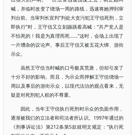
喊，并临时改变了绕场一周的路线，迅速将她押到审
判台前。当审判长宣判“判处大贪污犯王守信死刑，立
即执行”时，王守信又立刻蹦跳着高喊：“共产党人是
不怕死的！我是为真理而死……”这时，会场上出现了
一片嘈杂的议论声。事后王守信又被五花大绑、游街
示众。
虽然王守信当时喊的口号极其荒唐，但却引发了
十分不好的影响。而且，为示众而押解王守信绕场一
周以及事后的游街示众，以现代法治的观点看来，无
疑是对死刑犯人权的不尊重。
因此，当年王守信执行死刑时示众的负面作用，
逐渐被我们的立法者和司法者所认识。1997年通过的
《刑事诉讼法》第212条第5款就明文规定：“执行死