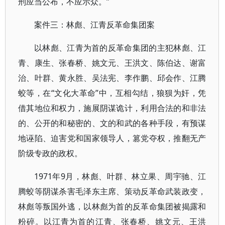
刑应当公布，不应示众。”
案件三：林彪、江青反革命集团案
以林彪、江青为首的反革命集团的主犯林彪、江
青、康生、张春桥、姚文元、王洪文、陈伯达、谢富
治、叶群、黄永胜、吴法宪、李作鹏、邱会作、江腾
蛟等，在“文化大革命”中，互相勾结，狼狈为奸，凭
借其地位和权力，施展阴谋诡计，利用合法的和非法
的、公开的和秘密的、文的和武的各种手段，有预谋
地诬陷、迫害党和国家领导人，篡党夺权，推翻无产
阶级专政的政权。
1971年9月，林彪、叶群、林立果、周宇驰、江
腾蛟等阴谋杀害毛泽东主席、策动反革命武装政变，
林彪等叛国外逃，以林彪为首的反革命集团被揭露和
粉碎。以江青为首的江青、张春桥、姚文元、王洪