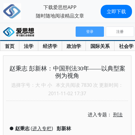
下载爱思想APP
立即下载
随时随地阅读精品文章
登录
注册
首页
法学
经济学
政治学
国际关系
社会学
赵秉志 彭新林：中国刑法30年——以典型案
例为视角
选择字号：
大
中
小
本文共阅读 7830 次 更新时间：
2011-11-02 17:37
进入专题：
刑法
●
赵秉志
(
进入专栏
)
彭新林