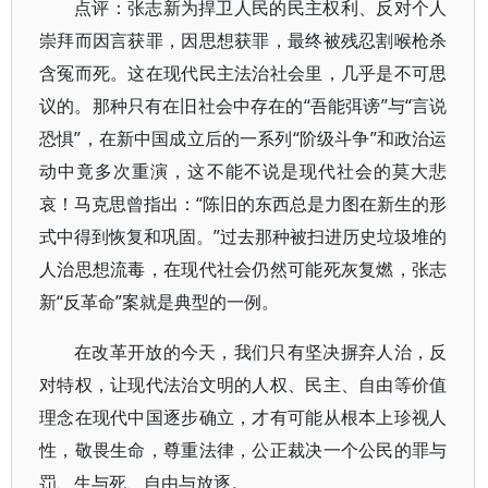
点评：张志新为捍卫人民的民主权利、反对个人
崇拜而因言获罪，因思想获罪，最终被残忍割喉枪杀
含冤而死。这在现代民主法治社会里，几乎是不可思
议的。那种只有在旧社会中存在的“吾能弭谤”与“言说
恐惧”，在新中国成立后的一系列“阶级斗争”和政治运
动中竟多次重演，这不能不说是现代社会的莫大悲
哀！马克思曾指出：“陈旧的东西总是力图在新生的形
式中得到恢复和巩固。”过去那种被扫进历史垃圾堆的
人治思想流毒，在现代社会仍然可能死灰复燃，张志
新“反革命”案就是典型的一例。
在改革开放的今天，我们只有坚决摒弃人治，反
对特权，让现代法治文明的人权、民主、自由等价值
理念在现代中国逐步确立，才有可能从根本上珍视人
性，敬畏生命，尊重法律，公正裁决一个公民的罪与
罚、生与死、自由与放逐。