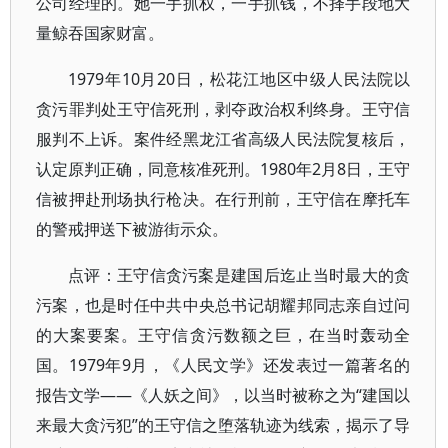
公司经理的。她一手抓权，一手抓钱，不择手段地大
量鲸吞国家财富。
1979年10月20日，松花江地区中级人民法院以
贪污罪判处王守信死刑，剥夺政治权利终身。王守信
服判不上诉。案件经黑龙江省高级人民法院复核后，
认定原判正确，同意核准死刑。1980年2月8日，王守
信被押赴刑场执行枪决。在行刑前，王守信在摩托车
的警戒押送下被游街示众。
点评：王守信贪污案是建国后迄止当时最大的贪
污案，也是时任中共中央总书记胡耀邦同志亲自过问
的大案要案。王守信贪污数额之巨，在当时轰动全
国。1979年9月，《人民文学》还发表过一篇著名的
报告文学——《人妖之间》，以当时被称之为“建国以
来最大贪污犯”的王守信之堕落轨迹为线索，揭示了导