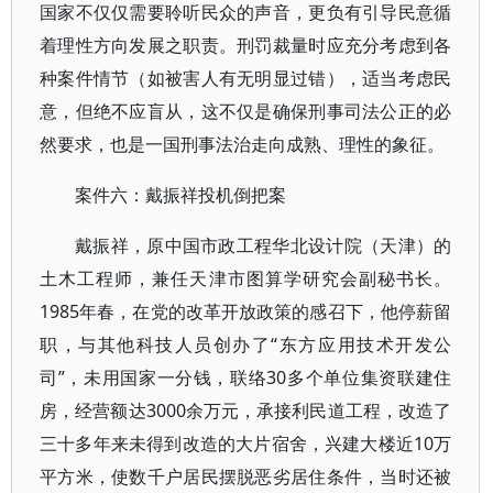
国家不仅仅需要聆听民众的声音，更负有引导民意循
着理性方向发展之职责。刑罚裁量时应充分考虑到各
种案件情节（如被害人有无明显过错），适当考虑民
意，但绝不应盲从，这不仅是确保刑事司法公正的必
然要求，也是一国刑事法治走向成熟、理性的象征。
案件六：戴振祥投机倒把案
戴振祥，原中国市政工程华北设计院（天津）的
土木工程师，兼任天津市图算学研究会副秘书长。
1985年春，在党的改革开放政策的感召下，他停薪留
职，与其他科技人员创办了“东方应用技术开发公
司”，未用国家一分钱，联络30多个单位集资联建住
房，经营额达3000余万元，承接利民道工程，改造了
三十多年来未得到改造的大片宿舍，兴建大楼近10万
平方米，使数千户居民摆脱恶劣居住条件，当时还被