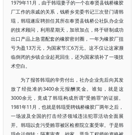
1979年11月，由于韩琨妻子的一个在奉贤县钱桥橡胶
厂工作的亲戚的关系，钱桥乡党委书记三次登门请韩
琨，韩琨遂应聘担任其所在奉贤县钱桥公社队办企业
的技术顾问，利用星期天，加班加点，终于研制成功
出口产品上急需配套的橡胶密封圈，一年为橡胶厂扭
亏为盈13万元，为国家节汇6万元。这不仅让这家濒
临倒闭的乡镇企业起死回生，还为国家填补了一项技
术空白。
为了报答韩琨的辛劳付出，社办企业先后向其发
放了经批准的3400余元报酬奖金。谁知，就是这
3000余元，竟成了韩琨构成所谓“受贿罪”的证据。
1981年11月，也就是韩琨受聘钱桥橡胶厂两年之后，
一场波及全国的打击经济领域违法犯罪活动全面展
开。韩琨以贪污受贿罪被区检察院立案受审。于是韩
琨命运倒转：隔离审查、抄家、晋升工程师的资格被