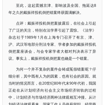
至此，这起震撼京津、影响波及全国、拖延达8
年之久的戴振祥投机倒把错案终获圆满解决。
点评：戴振祥投机倒把案披露后，在社会上引起
了广泛的关注，特别在法学界引起了震惊。《法学》
杂志社于1989年1月在上海专门召开了有京、津、
沪、武汉等地部分刑法专家、学者参加的戴振祥投机
倒把案座谈会，与会专家学者大都对判决表示了异
议。事实上，戴振祥投机倒把案也确是一个错案。
为何一个并不复杂的案件会铸成冤假错案呢？仔
细分析，其中既有人为的因素，也有社会的原因。就
当时的情况而言，在20世纪80年代末90年代初，我国
正处在从计划经济向社会主义市场经济转轨的过程
中，计划经济与市场经济两种法律观相互冲撞。从计
划经济法律观看来，国家工作人员停薪留职，经营商