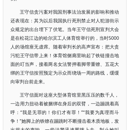
王守信贪污案对我国刑事法治发展的影响和推动
还表现在：其为以后我国执行死刑禁止对人犯游街示
众规定的出台埋下了伏笔。当年王守信死刑宣判大会
是在松花江边的哈尔滨工人体育馆举行的，当时5000
人的场馆座无虚席。随着审判长的高声宣布：把大贪
污犯王守信带上来！体育馆侧廊里响起了铁链撞击地
面的叮当声，接着两名女法警押着脚带重镣、五花大
绑的王守信按照预定为示众而绕场一周的路线，缓缓
向审判台前走来。
王守信面对这座大型体育馆里黑压压的数千人，
一边用力扭动着被捆绑在身后的双臂，一边蹦跳着高
呼：“我是无罪的！你们才有罪！”“我要为真理而斗
争！”她脚上的铁镣在蹦跳时不断撞击着木质地板，发
出很大的声响。一些法警迅速围拢上去，制止她叫