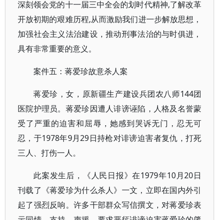
深刻领会党的十一届三中全会的划时代精神,了解改革
开放初期的艰难历程,从而激励我们进一步解放思想，
加强社会主义法治建设，推动刑事法治的与时俱进，
具有非常重要的意义。
案件五：蒋爱珍故意杀人案
蒋爱珍，女，原新疆生产建设兵团农八师144团
医院护理员。蒋爱珍因遭人诽谤诬陷，人格及名誉蒙
受了严重的迫害和屈辱，她感到哭诉无门，忍无可
忍，于1978年9月29日持枪对诽谤迫害者复仇，打死
三人、打伤一人。
此案发生后，《人民日报》在1979年10月20日
刊载了《蒋爱珍为什么杀人》一文，立即在国内外引
起了强烈反响。许多干部群众写信撰文，对蒋爱珍表
示同情、支持、声援，要求严惩诽谤迫害蒋爱珍的肇