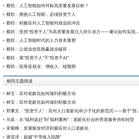
蔡昉：人工智能如何对标高质量发展目标？
蔡昉：拥抱人工智能，必须投资于人
蔡昉：积极应对人工智能对就业的冲击
蔡昉：坚持“投资于人”为高质量发展注入持久动力——兼论如何实现2035年和“十五五”时期的发展目标
蔡昉：人工智能时代的人力资本重塑
蔡昉：让就业创造跑赢就业破坏
蔡昉：寓“投资于人”于“投资于AI”
蔡昉：统筹促就业、增收入、稳预期
相同主题阅读
林宝：应对老龄化如何做到积极主动
林宝：应对老龄化如何做到积极主动
郑秉文：“投资于人”：应对人口老龄化和少子化的新范式
马岚：从“福利追赶”到“福利重构”：老龄化社会的养老服务供给转型
宋紫峰：发展银发经济积极应对人口老龄化
谢宜泽：超越“中等收入陷阱”