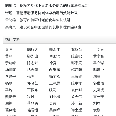
胡敏洁：积极老龄化下养老服务供给的行政法治应对
张瑾：智慧养老服务协同体系构建与效能升级
雷晓燕：教育如何应对老龄化与科技快进
吴息凤：建设符合中国国情的长期护理保险制度
热门专栏
秦晖
陈行之
郑永年
龙应台
丁学良
曹林
鄢烈山
傅国涌
陈嘉映
黄宗智
于建嵘
陈志武
徐贲
郭宇宽
马立诚
杨祖陶
沈志华
向继东
赵汀阳
戴建业
李昌平
张鸣
杨奎松
王海光
周濂
杨鹏
邓晓芒
王缉思
陈奉孝
郭世佑
马玲
王振东
狄马
袁伟时
史啸虎
熊培云
秋风
刘小枫
孟令伟
雷一宁
周枫
蒋兆勇
吴伟
沙叶新
刘瑜
葛剑雄
储昭根
吴稼祥
许之远
袁刚