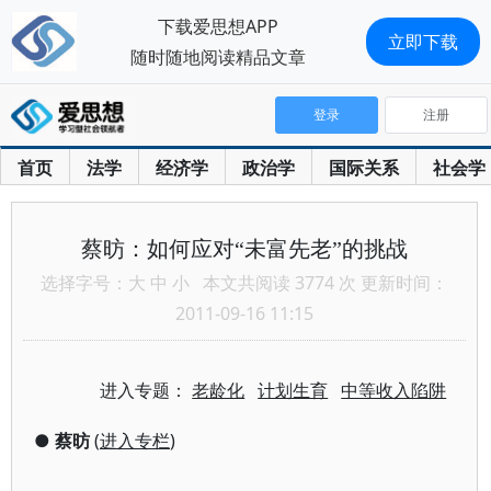
下载爱思想APP
立即下载
随时随地阅读精品文章
登录
注册
首页
法学
经济学
政治学
国际关系
社会学
蔡昉：如何应对“未富先老”的挑战
选择字号：
大
中
小
本文共阅读 3774 次 更新时间：
2011-09-16 11:15
进入专题：
老龄化
计划生育
中等收入陷阱
●
蔡昉
(
进入专栏
)