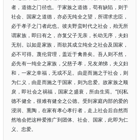
者，道德之门径也。于家族之道德，苟有缺陷，则于
社会、国家之道德，亦必无纯全之望，所谓求忠臣，
必于孝子之门者此也。彼夫野蛮时代之社会，殆无所
谓家族，即曰有之，亦复父子无亲，长幼无序，夫妇
无别。以如是家族，而欲其成立纯全之社会及国家，
必不可得。蔑伦背理，盖近于禽兽矣。吾人则不然，
必先有一纯全之家族，父慈子孝，兄友弟悌，夫义妇
和，一家之幸福，无或不足。由是而施之于社会，则
为仁义，由是而施之于国家，则为忠爱。故家族之顺
戾，即社会之祸福，国家之盛衰，所由生焉。”[6]私
德不健全，很难有健全之公德。受到家庭内部的爱的
浸润、熏陶，在家有孝心孝行者，走上社会后自然而
然地会把这种爱推广到团体、社会、国家，此即为仁
义、忠爱。