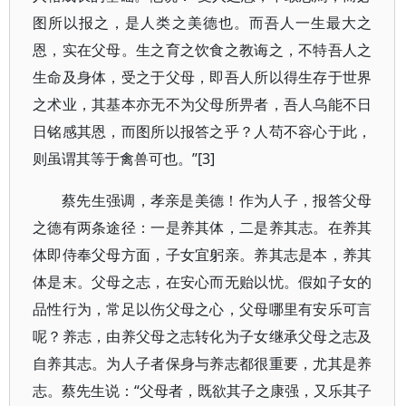
图所以报之，是人类之美德也。而吾人一生最大之
恩，实在父母。生之育之饮食之教诲之，不特吾人之
生命及身体，受之于父母，即吾人所以得生存于世界
之术业，其基本亦无不为父母所畀者，吾人乌能不日
日铭感其恩，而图所以报答之乎？人苟不容心于此，
则虽谓其等于禽兽可也。”[3]
蔡先生强调，孝亲是美德！作为人子，报答父母
之德有两条途径：一是养其体，二是养其志。在养其
体即侍奉父母方面，子女宜躬亲。养其志是本，养其
体是末。父母之志，在安心而无贻以忧。假如子女的
品性行为，常足以伤父母之心，父母哪里有安乐可言
呢？养志，由养父母之志转化为子女继承父母之志及
自养其志。为人子者保身与养志都很重要，尤其是养
志。蔡先生说：“父母者，既欲其子之康强，又乐其子