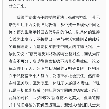
对立开来。
我很同意张汝伦教授的看法，张教授指出：蔡元
培先生让中西文化彼此攻错，从中找一条现代中国之
路；蔡先生秉承我国古代修身的传统，以具体的道德
实践为出发点，不想提出一种与生活实践脱节的纯粹
的道德理论，而是要切实改变中国人的道德状况。张
汝伦又说：“蔡元培反对将私德与公德对立，而认为两
者实不可分，所以往住言私德不离其公共效应；论公
德落脚于个人。公德与私德间并无明确界限，区别只
在于私德偏重个人努力，公德重在社会责任。然两者
实相互关联，互为表里，体现了人的基本责任。”“现
代是一切传统权威（包括最为牢固的道德权威）趋于
瓦解的时代……尽管鼓吹‘新道德’不乏其人，但新道德
并未随旧道德的瓦解应运而生。新潮人物比旧式士大