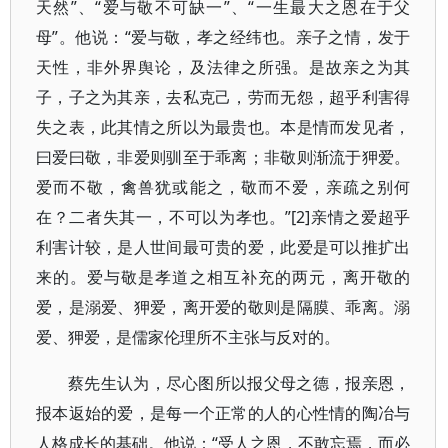
天然”、“爱与敬不可缺一”、“一生最大之恩在于父
母”。他说：“爱与敬，孝之经纬也。亲子之情，发于
天性，非外界舆论，及法律之所强。是故亲之为其
子，子之为其亲，去私克己，劳而无怨，超乎利害得
失之表，此其情之所以为最贵也。本是情而发见者，
曰爱曰敬，非爱则驯至于乖离；非敬则渐流于狎爱。
爱而不敬，禽兽犹或能之，敬而不爱，亲疏之别何
在？二者失其一，不可以为孝也。”[2]亲情之爱超乎
利害计较，是人世间最可贵的爱，此爱是可以推扩出
来的。爱与敬是孝道之相互补充的两元，离开敬的
爱，是溺爱、狎爱，离开爱的敬则是隔膜、乖离。溺
爱、狎爱，是儒家伦理所不主张与反对的。
蔡先生认为，尽心图所以报父母之德，报亲恩，
报本返始的爱，是每一个正常的人的心性情的陶冶与
人格成长的基础。他说：“受人之恩，不敢忘焉，而必