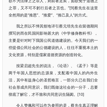
欲不为法律上之罪人，则前者足矣，如欲免于道德上
之罪，又不可不躬行后者之言也。”[9]蔡先生在这里
全然用的是“推恩”、“推爱”、“推己及人”的方式。
我之所以不惮其烦地详引蔡元培先生在留德期间
撰写的而在民国间影响甚大的《中学修身教科书》，
主要是针对时下我国公民道德建设的。今天我们的一
些提倡公民社会的公德建设的人，往往不重视本土的
文化资源，特别是儒家道德资源的创造转化。
按梁启超先生的说法，《论语》、《孟子》等是
两千年国人思想的总源泉，支配着中国人的内外生
活，其中有益身心的圣哲格言，一部分久已在我们全
社会形成共同意识，我们既做这社会的一分子，总要
彻底了解它，才不致和共同意识生隔阂。[10]
令人赞佩和可以作为参照的是，蔡先生真正理解