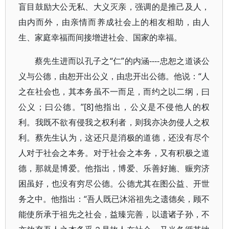
盲目鼓励大公无私、大义灭亲，强调的是推己及人，
由内而外，由亲情而养成社会上的相友相助，由人
生、家庭幸福而间接增进社会、国家的幸福。
蔡先生进而以孔子之“仁”的内涵----忠恕之道谈公
义与公德，由恕开出公义，由忠开出公德。他说：“人
之在社会也，其本务虽不一而足，而约之以二纲，曰
公义；曰公德。”[8]他指出，公义是不侵他人的权
利。我既不欲有侵我之权利者，则我亦决勿侵人之权
利。蔡先生认为，这还只是消极的道德，还没有尽个
人对于社会之本务。对于社会之本务，又有积极之道
德，那就是博爱。他指出，博爱、乐善好施、赈穷济
困虽好，也没有穷尽公德。公德尤其在图公益、开世
务之中。他指出：“吾人既已沐浴祖先之遗德矣，顾不
能使所承于祖先之社会，益臻完善，以遗诸子孙，不