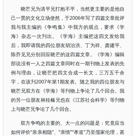
晓芒兄为清平兄打抱不平，当然更主要的是他自
己一贯的文化立场使然，于2006年写了四篇文章批评
我与我主编的《争鸣集》中我方的观点，要求《学
海》杂志一次刋出。《学海》主编把这四文发给我
后，我即请我的四位朋友胡治洪、丁为祥、龚建平、
陈乔见兄分别回应晓芒的这四篇文章。《学海》编辑
部说没有一人之四篇文章同时在一期刊物上发表的先
例与理由，让晓芒把四文合成一长文，三万五千余
字，在该刋2007年第1期发表。随之我的四位朋友与
晓芒兄双方在《学海》等刋物上争论了几个回合。我
的另一位朋友林桂榛兄也在《江苏社会科学》等刋物
上与晓芒兄争论了几个回合。
双方争鸣的主要的、大一点的问题是：究竟应当
如何评价“亲亲相隐”、“亲情”“孝道”乃至儒家伦理，甚