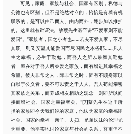
可见，家庭、家族与社会、国家有区别，私德与
公德也有区别，但不是绝然对立的，恰恰是有着有机
联系的，是可以由己而人、由内而外，逐步加以推扩
的。这里就有辩证法。故蔡先生甚至讲“不爱家则不能
爱国”。“家族者，国之小者也……若夫不爱其家，不尽
其职，则又安望其能爱国而尽国民之本务耶……凡人
生之幸福，必生于勤勉，而吾人之所以鼓舞其勤勉
者，率在对于吾人所眷爱之家族，而有增进其幸福之
希望。彼夫非常之人，际非常之时，固有不顾身家以
自献于公义者，要不可以责之于人人。吾人苟能亲密
其家族之关系，而养成相友相助之观念，则即所以间
接而增社会、国家之幸福者矣。”[7]蔡先生在这里所
指的家族即今天我们说的家庭，他认为家庭的幸福即
社会、国家的幸福，亲子、夫妇、兄弟姊妹的伦理尤
为重要。他平实地讨论家庭与社会的关系，尊重但不