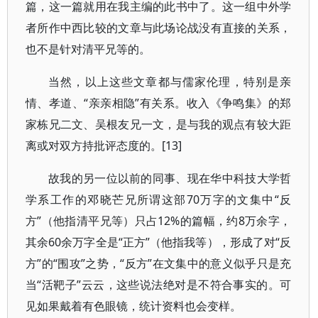
篇，这一篇就用在我主编的此书中了。这一组中外学
者所作中西比较的文章与此场论战没有直接的关系，
也不是针对清平兄等的。
当然，以上这些文章都与儒家伦理，特别是亲
情、孝道、“亲亲相隐”有关系。收入《争鸣集》的郑
家栋兄二文、吴根友兄一文，是与我的观点有较大距
离或对双方持批评态度的。[13]
故我的另一位以前的同事、现在华中科技大学哲
学系工作的邓晓芒兄所谓这部70万字的文集中“反
方”（他指清平兄等）只占12%的篇幅，约8万余字，
其余60余万字全是“正方”（他指我等），形成了对“反
方”的“围攻”之势，“反方”在文集中的意义似乎只是充
当“活靶子”云云，这些说法绝对是不符合事实的。可
见如果戴着有色眼镜，统计资料也会变样。