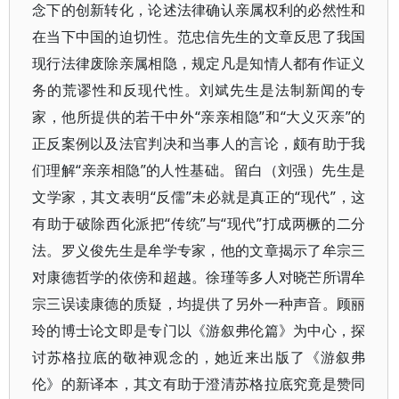
念下的创新转化，论述法律确认亲属权利的必然性和
在当下中国的迫切性。范忠信先生的文章反思了我国
现行法律废除亲属相隐，规定凡是知情人都有作证义
务的荒谬性和反现代性。刘斌先生是法制新闻的专
家，他所提供的若干中外“亲亲相隐”和“大义灭亲”的
正反案例以及法官判决和当事人的言论，颇有助于我
们理解“亲亲相隐”的人性基础。留白（刘强）先生是
文学家，其文表明“反儒”未必就是真正的“现代”，这
有助于破除西化派把“传统”与“现代”打成两橛的二分
法。罗义俊先生是牟学专家，他的文章揭示了牟宗三
对康德哲学的依傍和超越。徐瑾等多人对晓芒所谓牟
宗三误读康德的质疑，均提供了另外一种声音。顾丽
玲的博士论文即是专门以《游叙弗伦篇》为中心，探
讨苏格拉底的敬神观念的，她近来出版了《游叙弗
伦》的新译本，其文有助于澄清苏格拉底究竟是赞同