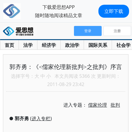
下载爱思想APP
立即下载
随时随地阅读精品文章
登录
注册
首页
法学
经济学
政治学
国际关系
社会学
郭齐勇：《<儒家伦理新批判>之批判》序言
选择字号：
大
中
小
本文共阅读 5366 次 更新时间：
2011-08-29 23:42
进入专题：
儒家伦理
批判
●
郭齐勇
(
进入专栏
)