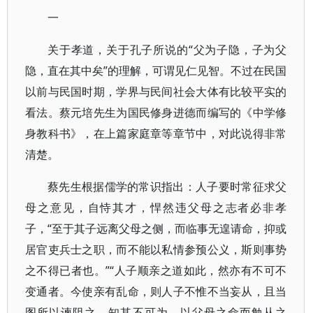
一
关于孝道，关于孔子所说的“父为子隐，子为父
隐，直在其中矣”的理解，可谓见仁见智。不过在民国
以前与民国时期，学界与民间社会大体有比较平实的
看法。蔡元培先生为国民修身进德而编写的《中学修
身教科书》，在上篇家庭章等章节中，对此说得非常
清楚。
蔡先生根据儒学的常识指出：人子要时常征求父
母之意见，自恃其才，悍然违父母之志者必非孝
子，“至于其子远离父母之侧，而临事无遑请命，抑或
居官吏兵士之职，而不能以私情参预公义，斯则事势
之不得已者也。”“人子顺亲之道如此，然亦有不可不
变通者。今使亲有乱命，则人子不惟不当妄从，且当
图所以谏阻之，知其不可为，以父母之命而勉从之