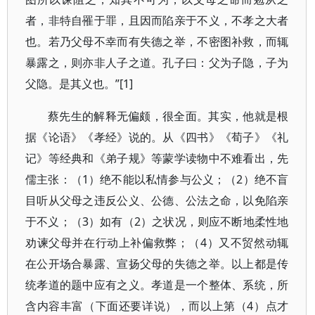
者，非特自罹于罪，且因而陷亲于不义，不孝之大者
也。若乃父母不幸而有失德之举，不密图补救，而辄
暴露之，则亦非人子之道。孔子曰：父为子隐，子为
父隐。是其义也。”[1]
蔡先生的解释无偏颇，很全面。其实，他就是根
据《论语》《孝经》说的。从《四书》《荀子》《礼
记》等经典和《弟子规》等蒙学读物中不难看出，先
儒主张：（1）绝不能以私情参与公义；（2）绝不盲
目听从父母之违反公义、公德、公法之命，以免陷亲
于不义；（3）如有（2）之状况，则应不断地柔性地
劝谏父母并在行动上补偏救弊；（4）又不贸然动辄
在公开场合暴露、宣扬父母的失德之举。以上都是传
统孝道的题中应有之义。孝道是一个整体、系统，所
含内容丰富（下面还要详说），而以上第（4）点才