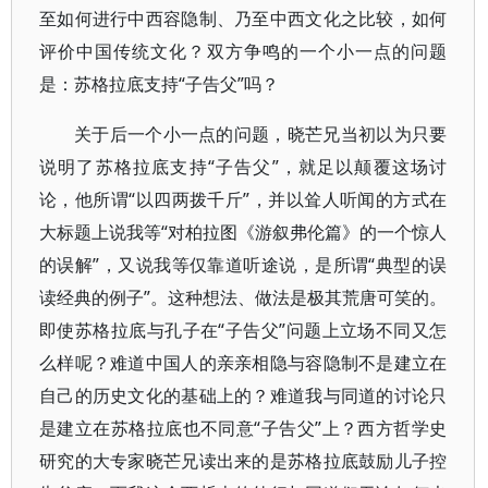
至如何进行中西容隐制、乃至中西文化之比较，如何
评价中国传统文化？双方争鸣的一个小一点的问题
是：苏格拉底支持“子告父”吗？
关于后一个小一点的问题，晓芒兄当初以为只要
说明了苏格拉底支持“子告父”，就足以颠覆这场讨
论，他所谓“以四两拨千斤”，并以耸人听闻的方式在
大标题上说我等“对柏拉图《游叙弗伦篇》的一个惊人
的误解”，又说我等仅靠道听途说，是所谓“典型的误
读经典的例子”。这种想法、做法是极其荒唐可笑的。
即使苏格拉底与孔子在“子告父”问题上立场不同又怎
么样呢？难道中国人的亲亲相隐与容隐制不是建立在
自己的历史文化的基础上的？难道我与同道的讨论只
是建立在苏格拉底也不同意“子告父”上？西方哲学史
研究的大专家晓芒兄读出来的是苏格拉底鼓励儿子控