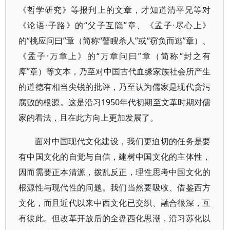
《哲学研究》等报刋上的文章，才知道清平兄等对
《论语·子路》的“父子互隐”章、《孟子·尽心上》
的“桃应问曰”章（简称“瞽瞍杀人”或“窃负而逃”章）、
《孟子·万章上》的“万章问曰”章（简称“封之有
庳”章）等文本，乃至对中国古代血缘家族社会所产生
的道德有相当尖锐的批评，乃至认为儒家是现代贪污
腐败的根源。这是沿习1950年代初期至文革时期对儒
家的看法，且在此方向上更加发展了。
面对中国现代文化建设，我们更迫切的任务是要
有中国文化的自觉与自信，建树中国文化的主体性，
因而需要正本清源，拨乱反正，理性思考中国文化的
根源性与现代性的问题。我们当然要吸收、借鉴西方
文化，而且近代以来中西文化已交织、融合很深，互
有彼此。但改革开放后的全盘西化思潮，沿习苏化以