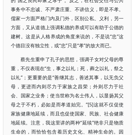
的“国之良民即家之孝子”。反之，在社会交往与公共
事务中不忠诚、不严肃庄重、不讲信义，即是不孝。
儒家一方面严格门内及门外，区别公私、义利，另一
方面，又从道德上强调私德的养成可以有助于公德的
建树。这是从人格养成的角度来说的，不是说“忠”这
个德目没有独立性，或“忠”只是“孝”的放大而已。
蔡先生重申了孔子的思想，强调子女对父母的尊
重，不仅表现在“生，事之以礼；死，葬之以礼，祭之
以礼”；更重要的是“善继其志，善述其事，以无负父
母，更进而内则尽力于家族之昌荣；外则尽力于社
会、国家之业务；使当世称为名士伟人，以显扬其父
母之于不朽，必如是而孝道始完。”[5]这就不仅促使
家族健康地延续，而且也促使国家、民族、社会健康
地延续。注意，我这里讲的两种“延续”绝非只是物质
生命的，而恰恰包含着历史文化、精神生命的。因