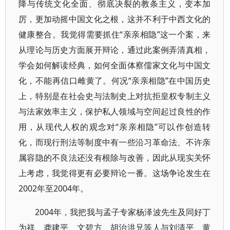
降与传统文化全面、彻底决裂的教条主义，变本加
厉，更加动摇中国文化之根，这并不利于中西文化的
健康整合。我觉得需要抓住“亲亲相隐”这一个案，来
从理论与历史方面展开辩论，通过此案例弄清真相，
学会如何解读经典，如何全面体察儒家文化与中国文
化，不能再信口雌黄了。何况“亲亲相隐”在中国历史
上，特别是在社会史与法制史上对抗拒皇权专制主义
与法家效率主义，保护私人领域与空间起过良性的作
用，从现代人权的观念对“亲亲相隐”可以作创造转
化，而现行刑法等制度中有一些沿习革命法、不许亲
属容隐的不良法还没有根除与改善，因此从现实关怀
上考虑，我觉得更有必要辩论一番。这场争论发生在
2002年至2004年。
2004年，我把我与孟子专家杨泽波先生及同好丁
为祥、龚建平、文碧方、胡治洪兄等人与刘清平、黄