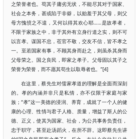
之荣誉者也。苟其子庸劣无状，不能尽其对于国家、
社会之本务，甚或陷于非僻，以贻羞于其父母，则父
母方愧愤之不遑，又何以得其欢心耶……是故孝者，
不限于家族之中，非于其外有立身行道之实，则不可
以言孝。谋国不忠，莅官不敬，交友不信，皆不孝之
一。至若国家有事，不顾其身而赴之，则虽杀其身而
父母荣之。国之良民，即家之孝子。父母固以其子之
荣誉为荣誉，而不愿其苟生以取辱者也。”[4]
在这里，蔡先生对儒家孝道的理解是全面而深刻
的。孝的内涵并非只是私情，亦不仅限于家庭与家
族；“孝”这一美德的浸润、养育，成就了一个人的健
康的心理、性情与君子人格、质量，增益了斯人的公
德、正义，使其为国家、社会，为公共事务负责任，
忠于职守，甚至赴汤蹈火，在所不辞。这即蔡先生讲