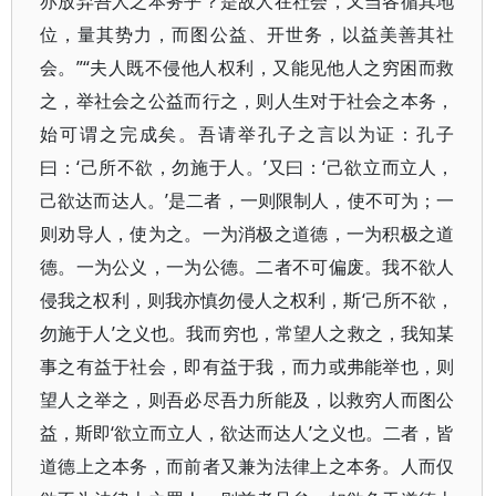
亦放弃吾人之本务乎？是故人在社会，又当各循其地
位，量其势力，而图公益、开世务，以益美善其社
会。”“夫人既不侵他人权利，又能见他人之穷困而救
之，举社会之公益而行之，则人生对于社会之本务，
始可谓之完成矣。吾请举孔子之言以为证：孔子
曰：‘己所不欲，勿施于人。’又曰：‘己欲立而立人，
己欲达而达人。’是二者，一则限制人，使不可为；一
则劝导人，使为之。一为消极之道德，一为积极之道
德。一为公义，一为公德。二者不可偏废。我不欲人
侵我之权利，则我亦慎勿侵人之权利，斯‘己所不欲，
勿施于人’之义也。我而穷也，常望人之救之，我知某
事之有益于社会，即有益于我，而力或弗能举也，则
望人之举之，则吾必尽吾力所能及，以救穷人而图公
益，斯即‘欲立而立人，欲达而达人’之义也。二者，皆
道德上之本务，而前者又兼为法律上之本务。人而仅