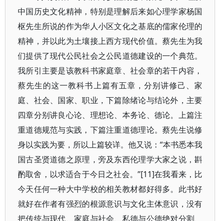
中国历史文化精神，特别是理解后来如心理学家杨国
枢先生所说的作为华人小区文化之基底的儒家伦理的
精神，并以此为土壤接上西方现代价值。蔡先生为我
们提供了现代公民社会之公民道德建设的一个典范。
我所引主要是该教科书家庭章、社会章的若干内容，
蔡先生的这一教科书上篇有五章，分别讲修己、家
庭、社会、国家、职业，下篇除绪论与结论外，主要
四章分别讲良心论、理想论、本务论、德论。上篇注
重道德规范与实践，下篇注重道德理论。蔡先生说修
身以实践为要，所以上篇较详。他又说：“本书悉本我
国古圣贤道德之原理，旁及东西伦理学大家之说，斟
酌取舍，以求适合于今日之社会。”[11]在我看来，比
今天任何一种大中学校的相关教材都好得多。此书好
就好在作者有强烈的根源意识与文化主体意识，没有
把传统与现代、家庭与社会、私德与公德绝对分割、