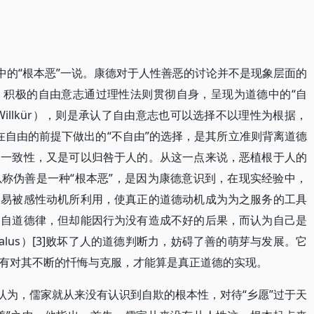
中的“根本恶”一说。康德对于人性善恶的讨论并不是现象层面的
。积极的自由意志通过理性法则贯彻自身，呈现为道德中的“自
illkür），则是承认了自由意志也可以选择不以理性为根据，
人在自由的前提下做出的“不自由”的选择，是其所立准则背离道德
的一致性，又是可以归咎于人的。从这一点来说，恶植根于人的
称伪善是一种“根本恶”，是因为康德意识到，在现实经验中，
极易被感性动机所利用，使真正的道德动机成为为之服务的工具
出自道德律，但却能因行为没有造成不好的后果，而认为自己是
malus）[3]败坏了人的道德判断力，妨碍了善的萌芽与发展。它
有对其不断的忏悔与克服，才能算是真正道德的实现。
认为，儒家就从来没有认识到自欺的根本性，对待“乡愿”过于天