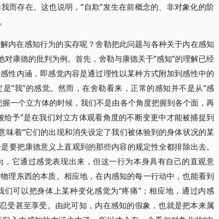
我而存在。这也说明，“自欺”发生在前概念的、非对象化的阶
。
理解内在感知行为的实存呢？舍勒把此问题与各种关于内在感知
他对康德的批判为例。首先，舍勒与康德关于“感知”的理解已经
于感性内涵，即感觉内容是通过理性以某种方式附加到感性中的
是“我”的感觉。然而，在舍勒看来，正常的感知并不是从“感
把握一个立方体的时候，我们不是由各个角度把握到各个面，再
被给予”是在我们对立方体观看角度的不断变更中才能被捕捉到
只意味着“它们的出现和消失设定了我们被体验到的身体状况的某
恰恰是要把康德意义上直观到的那些内容的规定性全都排除出去。
为，它通过感觉表现出来，但这一行为本身具有自己的直观意
到物理东西的本质。相应地，在内感知的每一行动中，也能看到
我们可以把身体上某种变化感觉为“疼痛”；相应地，通过内感
、忍受甚至享受。由此可知，内在感知的假象，也就是把本来属