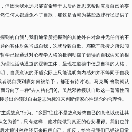
欺，但因为我永远只能寄希望于以后的反思来帮助克服自己的妄
既然任何人都避免不了自欺，那这是否就为某些放肆行径提供了
把握到的自我与我们通常所把握到的其他外在对象并无任何的不
普通的客体对象当成自我，这就导致自欺。邓晓芒教授之所以倾
判哲学已经通过对心理学人格的批判动摇了错误的自我认知的根
作为理性活动通道的逻辑主体，呈现在道德中便是自律的人格，
表明，自我意识的矛盾实际上只能说明向内感知并不等同于自我
或者说自我到底如何被给予，都还有待讨论。马克斯·舍勒就认
导向了一种“去人格化”[9]。虽然邓教授以自欺这一普遍性问
接导出必须以自由意志为标准来判断儒家心性观念的合理性。
主观故意”行为。“乡愿”往往不是故意矫饰自己的意念以便让其
认之为善”，只有这样，他才能做到真正的心安理得。我们也并
然后才通过种种经历来麻痹自己。相反，恰恰是我们已经被日常