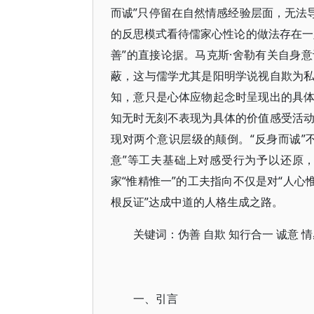
而诚”只停留在自然情感经验层面，无法
的反思模式看待儒家心性论的做法存在一
善”的直接论据。马克斯·舍勒有关自身
蔽，这与儒学尤其是阳明学说视自欺为
知，意只是心体应物起念时呈现出的具
知无时无刻不表现为具体的价值感受活
现对两个意识层级的颠倒。“反身而诚”
意”等工夫基础上对感受行为予以还原
家“惟精惟一”的工夫指向不仅是对“人心
根反证”达成中道的人格生成之路。
关键词：伪善 自欺 知行合一 诚意 
一、引言