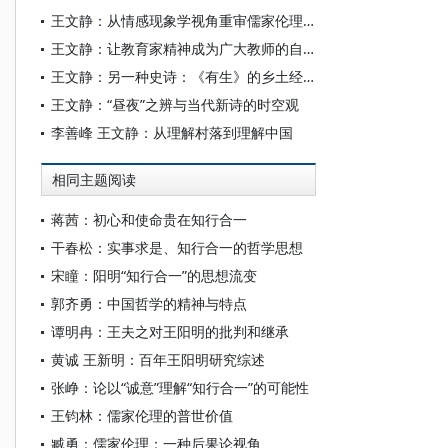
王文静：从情感现象学视角重审儒家伦理的“结构性伪善”问题
王文静：让教育家精神成为广大教师的自觉追求
王文静：另一种史诗：《有生》的乡土经验、女性书写和抒情变奏
王文静：“昼夜”之辨与当代新诗的时空观
李善峰 王文静：从理解村落到理解中国
相同主题阅读
蒋茜：初心和使命贵在知行合一
干春松：实事求是、知行合一的哲学思想
宋瞳：阳明“知行合一”的思想流变
郭齐勇：中国哲学的精神与特点
谭明冉：王夫之对王阳明的批判和继承
黄诚 王新明：百年王阳明研究综述
张峥：论以“诚意”理解“知行合一”的可能性
王钧林：儒家伦理的普世价值
臧勇：儒家伦理：一种后果论视角