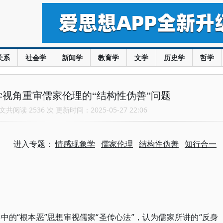
关系
社会学
新闻学
教育学
文学
历史学
哲学
视角重审儒家伦理的“结构性伪善”问题
共阅读 2536 次 更新时间：2025-05-27 22:06
进入专题：
情感现象学
儒家伦理
结构性伪善
知行合一
的“根本恶”思想审视儒家“圣传心法”，认为儒家所讲的“反身