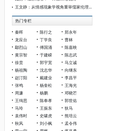
王文静：从情感现象学视角重审儒家伦理的“结构性伪善”问题
热门专栏
秦晖
陈行之
郑永年
龙应台
丁学良
曹林
鄢烈山
傅国涌
陈嘉映
黄宗智
于建嵘
陈志武
徐贲
郭宇宽
马立诚
杨祖陶
沈志华
向继东
赵汀阳
戴建业
李昌平
张鸣
杨奎松
王海光
周濂
杨鹏
邓晓芒
王缉思
陈奉孝
郭世佑
马玲
王振东
狄马
袁伟时
史啸虎
熊培云
秋风
刘小枫
孟令伟
雷一宁
周枫
蒋兆勇