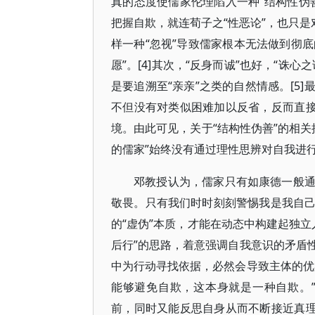
真的态度使儒家伦理陷入一种“结构性伪
把握自欺，就连荀子之“性恶论”，也只是
样一种“忽视”导致儒家根本无法做到彻底
愿”。[4]其次，“反身而诚”也好，“
是要追溯至“亲亲”之类的自然情感。[5
不但没有对类似困难加以反省，反而直接
境。由此可见，关于“结构性伪善”的相关
的儒家”始终没有通过理性思辨对自我进
邓教授认为，儒家只有如康德一般
敬畏。只有我们时时刻刻警惕我是我自
的“虚伪”本质，才能在动态中构建起独立
后行”的思路，着意强调自我意识的矛盾
中为行动寻找依据，必然会导致主体的优
能够避免自欺，这本身就是一种自欺。”
前，同时又能反思自身从而不断接近真理