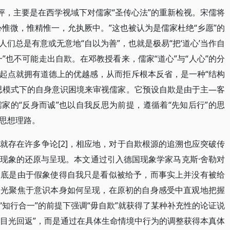
评，主要是在西学视域下对儒家“圣传心法”的重新检视。宋儒将
惟微，惟精惟一，允执厥中。”这也被认为是儒家杜绝“乡愿”的
们总是有意或无意地“自以为善”，也就是极易“把‘道心’当作自
精一”也不可能走出自欺。在邓教授看来，儒家“道心”与“人心”的分
起点就拥有道德上的优越感，从而拒斥根本反省，是一种“结构
思模式下的自身意识困境来审视儒家。它预设自欺是由于主—客
家的“反身而诚”也以自我反思为前提，遵循着“先知后行”的思
思想理路。
就存在许多争论[2]，相应地，对于自欺根源的追溯也应突破传
现象的还原与呈现。本文通过引入德国现象学家马克斯·舍勒对
彻底是由于假象使得自我只是看似被给予，而事实上并没有被给
目光聚焦于意识本身如何呈现，在原初的自身感受中直观地把握
知行合一”的前提下强调“毋自欺”就获得了某种补充性的论证说
“目光回返”，而是通过在具体生命情境中行为的调整获得本真体