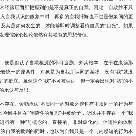
日常经验层面所把握到的是不是真正的自我。因此，自欺并不只
陷入自我认识的假象中时，再多的自我忏悔也不过是假象间的更
及其是如何发生的，才能够即时调整看待自我的“目光”。如果
发现儒家心性论依然有其独有的思想价值。
质，便是默认了自欺根源的不可追溯。究其根本，在于在康德那
验统一的原条件。对象是为自我所认同的某物，没有“我”就没
”的挺立。虽然这个“我”不可被认识，但一定会出现对“我”的不
的承认与反思。
不存在。舍勒承认“本质同一的对象必定也有本质同一的行为与
被体验到并且在“伴随性的反思”中被给予，所以并不存在一个“我
的进行有一种“前概念的、直接的、非对象化的、伴随性的体验
学经验自我的批判的同时，也认为自我只是一个与内感知的行为本