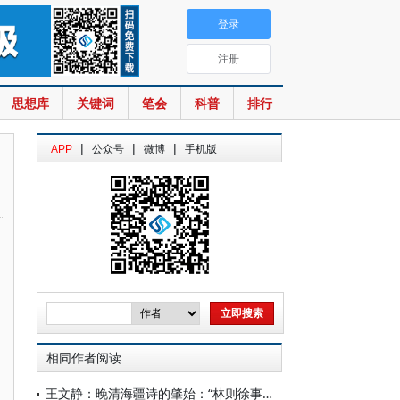
登录
注册
思想库
关键词
笔会
科普
排行
|
|
|
APP
公众号
微博
手机版
相同作者阅读
王文静：晚清海疆诗的肇始：“林则徐事件”的诗歌书写