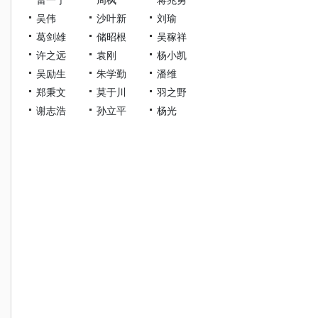
吴伟
沙叶新
刘瑜
葛剑雄
储昭根
吴稼祥
许之远
袁刚
杨小凯
吴励生
朱学勤
潘维
郑秉文
莫于川
羽之野
谢志浩
孙立平
杨光