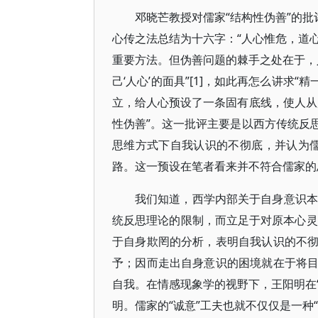
邓晓芒教授对儒家“结构性伪善”的批
心传之法总结为十六字：“人心惟危，道心
重要方法。但伪善问题的棘手之处在于，人
己‘人心’的面具”[1]，如此再怎么讲求“
立，给人心预设了一条固有底线，使人从
性伪善”。这一批评主要是以西方传统反
思维方式下自我认识的不彻底，并认为儒
路。这一预设在笔者看来并不符合儒家的
我们知道，西学内部关于自身意识本
统反思理论的限制，而立足于对原本心灵
于自身欺罔的分析，表明自我认识的不
予；因而走出自身意识的困境就在于将
自我。在情感现象学的视野下，王阳明在“
明。儒家的“诚意”工夫也就不仅仅是一种