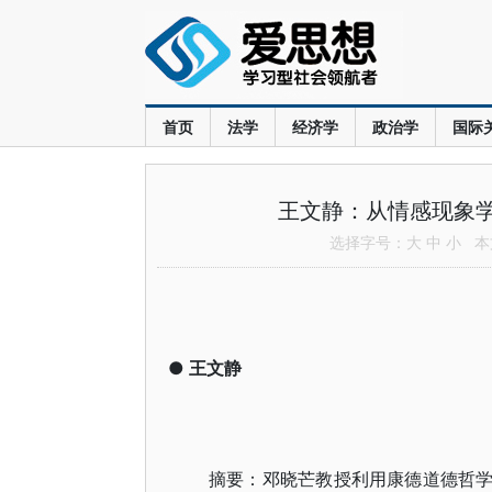
首页
法学
经济学
政治学
国际
王文静：从情感现象学
选择字号：
大
中
小
本文
●
王文静
摘要：邓晓芒教授利用康德道德哲学中