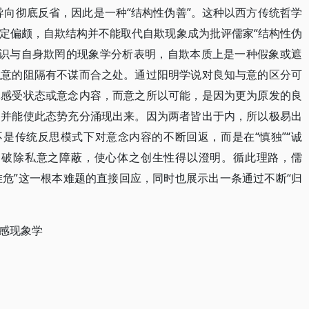
导向彻底反省，因此是一种“结构性伪善”。这种以西方传统哲学
定偏颇，自欺结构并不能取代自欺现象成为批评儒家“结构性伪
意识与自身欺罔的现象学分析表明，自欺本质上是一种假象或遮
私意的阻隔有不谋而合之处。通过阳明学说对良知与意的区分可
体感受状态或意念内容，而意之所以可能，是因为更为原发的良
动并能使此态势充分涌现出来。因为两者皆出于内，所以极易出
不是传统反思模式下对意念内容的不断回返，而是在“慎独”“诚
，破除私意之障蔽，使心体之创生性得以澄明。循此理路，儒
惟危”这一根本难题的直接回应，同时也展示出一条通过不断“归
情感现象学