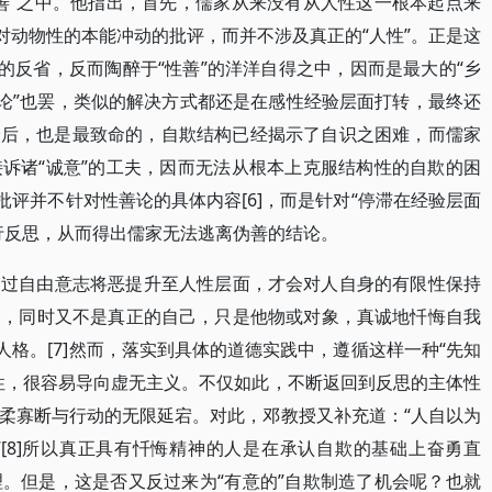
善”之中。他指出，首先，儒家从来没有从人性这一根本起点来
对动物性的本能冲动的批评，而并不涉及真正的“人性”。正是这
的反省，反而陶醉于“性善”的洋洋自得之中，因而是最大的“乡
诛心之论”也罢，类似的解决方式都还是在感性经验层面打转，最终还
]最后，也是最致命的，自欺结构已经揭示了自识之困难，而儒家
诉诸“诚意”的工夫，因而无法从根本上克服结构性的自欺的困
批评并不针对性善论的具体内容[6]，而是针对“停滞在经验层面
行反思，从而得出儒家无法逃离伪善的结论。
通过自由意志将恶提升至人性层面，才会对人自身的有限性保持
己，同时又不是真正的自己，只是他物或对象，真诚地忏悔自我
人格。[7]然而，落实到具体的道德实践中，遵循这样一种“先知
性，很容易导向虚无主义。不仅如此，不断返回到反思的主体性
柔寡断与行动的无限延宕。对此，邓教授又补充道：“人自以为
[8]所以真正具有忏悔精神的人是在承认自欺的基础上奋勇直
。但是，这是否又反过来为“有意的”自欺制造了机会呢？也就