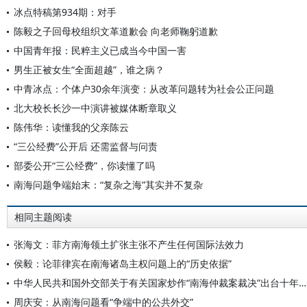
冰点特稿第934期：对手
陈毅之子回母校组织文革道歉会 向老师鞠躬道歉
中国青年报：民粹主义已成当今中国一害
男生正被女生“全面超越”，谁之病？
中青冰点：个体户30余年演变：从改革问题转为社会公正问题
北大校长长沙一中演讲被媒体断章取义
陈伟华：读懂我的父亲陈云
“三公经费”公开后 还需监督与问责
部委公开“三公经费”，你读懂了吗
南海问题争端始末：“复杂之海”其实并不复杂
相同主题阅读
张海文：菲方南海领土扩张主张不产生任何国际法效力
侯毅：论菲律宾在南海诸岛主权问题上的“历史依据”
中华人民共和国外交部关于有关国家炒作“南海仲裁案裁决”出台十年的声明
周庆安：从南海问题看“争端中的公共外交”