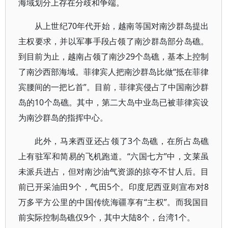
海域划分上存在分歧和争端。
从上世纪70年代开始，越南等国对南沙群岛提出
主权要求，并以军事手段占领了南沙群岛部分岛礁。
到目前为止，越南占领了南沙29个岛礁，基本上控制
了南沙西部海域。菲律宾人把南沙群岛比做“抵在菲律
宾腰间的一把匕首”。目前，菲律宾侵占了中国南沙群
岛的10个岛礁。其中，第二大岛中业岛已被菲律宾设
为南沙群岛的指挥中心。
此外，马来西亚还占领了3个岛礁，在所占岛礁
上有驻军和简易的飞机跑道。“六国七方”中，文莱虽
未派兵进占，但对南沙油气资源的掠夺不甘人后。目
前已开采油田9个，气田5个。印度尼西亚则宣布对8
万多平方公里的中国传统海疆享有“主权”。而我国目
前实际控制岛礁仅9个，其中大陆8个，台湾1个。