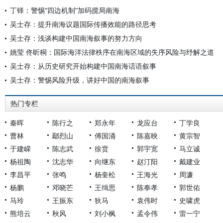
丁铎：警惕“四边机制”加码搅局南海
吴士存：提升南海议题国际传播效能的路径思考
吴士存：浅谈构建中国南海叙事的努力方向
姚莹 佟昕桐：国际海洋法律秩序在南海区域的失序风险与纾解之道
吴士存：从历史研究开始构建中国南海话语叙事
吴士存：警惕风险升级，讲好中国的南海叙事
热门专栏
秦晖
陈行之
郑永年
龙应台
丁学良
曹林
鄢烈山
傅国涌
陈嘉映
黄宗智
于建嵘
陈志武
徐贲
郭宇宽
马立诚
杨祖陶
沈志华
向继东
赵汀阳
戴建业
李昌平
张鸣
杨奎松
王海光
周濂
杨鹏
邓晓芒
王缉思
陈奉孝
郭世佑
马玲
王振东
狄马
袁伟时
史啸虎
熊培云
秋风
刘小枫
孟令伟
雷一宁