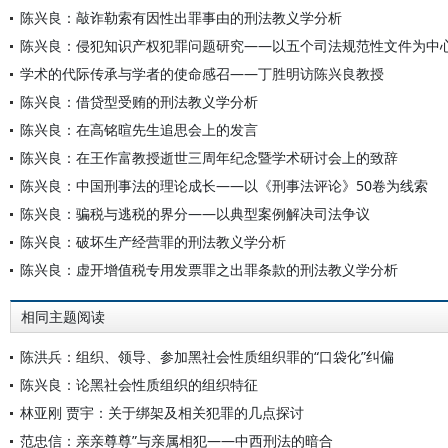
陈兴良：敲诈勒索有因性出罪事由的刑法教义学分析
陈兴良：侵犯知识产权犯罪问题研究——以五个司法规范性文件为中
学术的代际传承与学者的使命感召——丁胜明访陈兴良教授
陈兴良：借贷型受贿的刑法教义学分析
陈兴良：在高铭暄先生追思会上的发言
陈兴良：在王作富教授逝世三周年纪念暨学术研讨会上的致辞
陈兴良：中国刑事法的理论成长——以《刑事法评论》50卷为线索
陈兴良：骗税与逃税的界分——以典型案例解决司法争议
陈兴良：破坏生产经营罪的刑法教义学分析
陈兴良：虚开增值税专用发票罪之出罪条款的刑法教义学分析
相同主题阅读
陈洪兵：组织、领导、参加黑社会性质组织罪的“口袋化”纠偏
陈兴良：论黑社会性质组织的组织特征
林亚刚 贾宇：关于绑架及相关犯罪的几点探讨
范忠信：亲亲尊尊”与亲属相犯——中西刑法的暗合