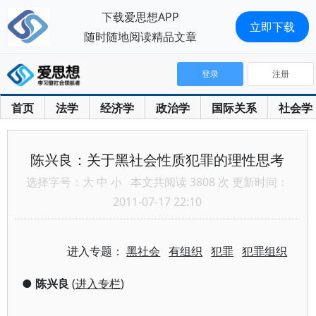
下载爱思想APP
立即下载
随时随地阅读精品文章
登录
注册
首页
法学
经济学
政治学
国际关系
社会学
陈兴良：关于黑社会性质犯罪的理性思考
选择字号：
大
中
小
本文共阅读 3808 次 更新时间：
2011-07-17 22:10
进入专题：
黑社会
有组织
犯罪
犯罪组织
●
陈兴良
(
进入专栏
)