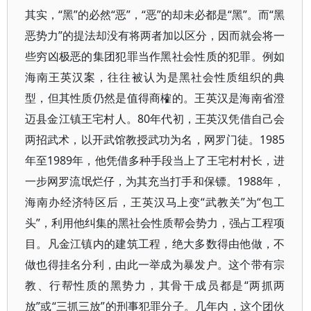
其实，“黑”的必然“恶”，“恶”的却未必都是“黑”。而“黑
恶势力”的提法却没有将两者加以区分，因而就会将一
些穷凶极恶的集团犯罪当作黑社会性质的犯罪。例如
海南王英汉案，往往被认为是黑社会性质组织的典
型，但其性质仍然是值得商榷的。王英汉是海南省澄
迈县金江镇王宅村人。80年代初，王英汉凭借自己会
两招武术，以开武馆教授武功为名，网罗门徒。1985
年至1989年，他凭借多种手段当上了王宅村村长，进
一步网罗流氓烂仔，为其充当打手和保镖。1988年，
海南办经济特区后，王英汉马上变“武教关”为“包工
头”，利用他纠集的黑社会性质帮会势力，强占工程项
目。凡金江镇内的建筑工程，绝大多数得由他做，不
做也得挂名分利，由此一举成为暴发户。这个带有宗
教、行帮性质的黑势力，其骨干成员都是“两抓两
放”或“三抓三放”的刑事犯罪分子。几年内，这个团伙