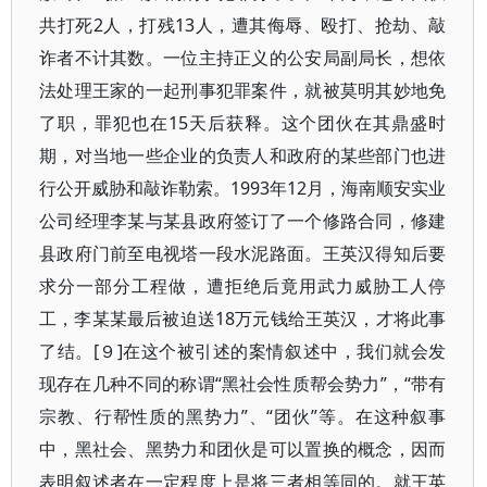
共打死2人，打残13人，遭其侮辱、殴打、抢劫、敲
诈者不计其数。一位主持正义的公安局副局长，想依
法处理王家的一起刑事犯罪案件，就被莫明其妙地免
了职，罪犯也在15天后获释。这个团伙在其鼎盛时
期，对当地一些企业的负责人和政府的某些部门也进
行公开威胁和敲诈勒索。1993年12月，海南顺安实业
公司经理李某与某县政府签订了一个修路合同，修建
县政府门前至电视塔一段水泥路面。王英汉得知后要
求分一部分工程做，遭拒绝后竟用武力威胁工人停
工，李某某最后被迫送18万元钱给王英汉，才将此事
了结。[９]在这个被引述的案情叙述中，我们就会发
现存在几种不同的称谓“黑社会性质帮会势力”，“带有
宗教、行帮性质的黑势力”、“团伙”等。在这种叙事
中，黑社会、黑势力和团伙是可以置换的概念，因而
表明叙述者在一定程度上是将三者相等同的。就王英