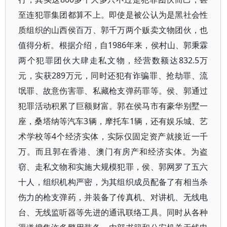
至连犯罪集团都算不上。即使是被公认为是黑社会性
质组织的山西侯百万、郭千万两个贩卖文物团伙，也
值得分析。根据介绍，自1986年来，侯村山、郭秉霖
两个犯罪团伙大肆走私文物，经营数额达832.5万
元，实获289万元，同时还犯有诈骗罪、抢劫罪、流
氓罪、故意伤害罪、私藏枪支弹药罪等。侯、郭通过
犯罪活动积累了巨额财富。郭在侯马市有豪华别墅一
座，桑塔纳等汽车3辆，摩托车1辆，还有娱乐城、艺
术学校等4个经济实体，实际仅固定资产就接近一千
万。而且郭在香港、澳门有房产和经济实体。为盗
窃、走私文物和实施大规模犯罪，侯、郭网罗了五六
十人，组织机构严密，为其组织成员配备了有相当杀
伤力的枪支弹药，并装备了传真机、对讲机、无线电
台、无线监听器等先进的通讯联络工具。同时从各种