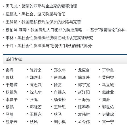
田飞龙：繁荣的罪孽与企业家的犯罪治理
伍德志：黑社会、游民阶层与信任
王静然：我国隐私权刑法保护的缺陷与完善
楼伯坤 满涛：我国流动人口犯罪的防控策略——基于“破
李林：黑社会性质组织经济特征司法认定实证研究
于冲：黑社会性质组织与“恶势力”团伙的刑法界分
热门专栏
秦晖
陈行之
郑永年
龙应台
丁学良
曹林
鄢烈山
傅国涌
陈嘉映
黄宗智
于建嵘
陈志武
徐贲
郭宇宽
马立诚
杨祖陶
沈志华
向继东
赵汀阳
戴建业
李昌平
张鸣
杨奎松
王海光
周濂
杨鹏
邓晓芒
王缉思
陈奉孝
郭世佑
马玲
王振东
狄马
袁伟时
史啸虎
熊培云
秋风
刘小枫
孟令伟
雷一宁