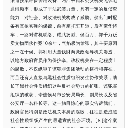
渠道搜集许多警用装备、内部书籍和公安机关无线电
通讯频率，形成了非法武装力量，具有一定的反侦查
能力，对社会、对政法机关构成了威胁。侯出门时配
备有真枪实弹的保镖，前有摩托车开道，后有豪华轿
车，一路对讲机联络、耀武扬威。侯百万、郭千万贩
卖文物团伙作案10余年，气焰极为嚣张，其主要原因
之一在于侯、郭利用大量钱财向党政领导机关渗透，
以地方政府官员作为保护伞。政权机关在一定程度上
的腐败，不仅纵容了该犯罪集团活动的横行和存在，
而且还有人直接与黑社会性质组织发生协作关系，助
长了黑社会性质组织这种反社会势力的扩张。该犯罪
组织的破获，牵连侯马市公安局局长、副局长以及省
公安厅一名科长等。这一触目惊心的事实告诉我们，
政府官员特别是政法机关本身的腐败，往往是造成黑
社会性质组织产生的最适宜的社会环境。[８]这个案