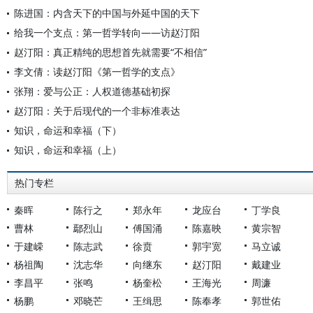
陈进国：内含天下的中国与外延中国的天下
给我一个支点：第一哲学转向——访赵汀阳
赵汀阳：真正精纯的思想首先就需要“不相信”
李文倩：读赵汀阳《第一哲学的支点》
张翔：爱与公正：人权道德基础初探
赵汀阳：关于后现代的一个非标准表达
知识，命运和幸福（下）
知识，命运和幸福（上）
热门专栏
秦晖
陈行之
郑永年
龙应台
丁学良
曹林
鄢烈山
傅国涌
陈嘉映
黄宗智
于建嵘
陈志武
徐贲
郭宇宽
马立诚
杨祖陶
沈志华
向继东
赵汀阳
戴建业
李昌平
张鸣
杨奎松
王海光
周濂
杨鹏
邓晓芒
王缉思
陈奉孝
郭世佑