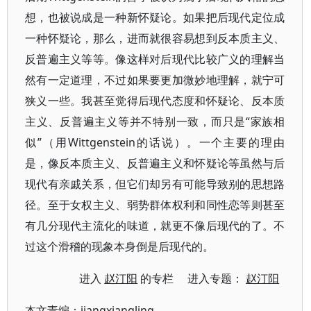
想，也被说成是一种新怀疑论。如果把后现代定位成
一种怀疑论，那么，进而就很容易想到反本质主义、
反普遍主义等等。像这样对后现代比较广义的理解当
然有一定道理，不过如果要更加微妙地理解，就宁可
狭义一些。我甚至觉得后现代态度和怀疑论、反本质
主义、反普遍主义等并不特别一致，而只是“家族相
似”（用Wittgenstein的话说）。一个主要的理由
是，像反本质主义、反普遍主义和怀疑论等虽然与后
现代有亲戚关系，但它们却另有可能导致别的思想路
径。至于女权主义、弱势群体权利和同性恋等则甚至
有几分现代主流化的味道，就更不像后现代的了。不
过这个滑稽的现象本身倒是后现代的。
进入
赵汀阳
的专栏 进入专题：
赵汀阳
本文责编：
jiangxiangling