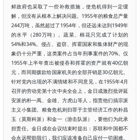
鲜政府也采取了一些补救措施，使危机得到一定缓
解，但没有从根本上解决问题。1955年的粮食总产量
244万吨，虽然超过了1954年，但还远未达到1949年
的水平（280万吨）。蔬菜、棉花只完成了计划的
54%和34%。侵占、盗窃、挥霍国家和集体财产的现
象仍十分严重，这类案件占当年刑事案件的70%。仅
1955年上半年查出被侵吞和挥霍的资产就有40亿朝
元，而同期拨款给国家机关的全部开销是30亿朝元。
针对党内出现的不满情绪和不同意见，在1955年4月
召开的劳动党第十次中央全会上，金日成激烈批评延
安派的朴一禹、金雄、方虎山等人，指责他们搞宗派
主义小集团。粮食危机则归罪于主管经济工作的朴昌
玉（莫斯科派）和金一（游击队派），要他们为此承
担责任。金日成在会议结束时提出：苏联和中国都不
会永远帮助我们，我们应该准备自己应付一切困难。