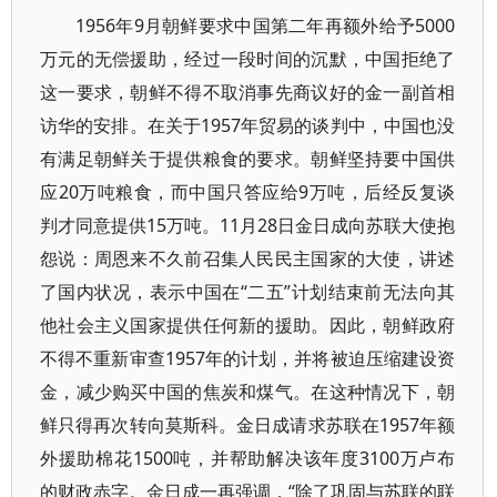
1956年9月朝鲜要求中国第二年再额外给予5000
万元的无偿援助，经过一段时间的沉默，中国拒绝了
这一要求，朝鲜不得不取消事先商议好的金一副首相
访华的安排。在关于1957年贸易的谈判中，中国也没
有满足朝鲜关于提供粮食的要求。朝鲜坚持要中国供
应20万吨粮食，而中国只答应给9万吨，后经反复谈
判才同意提供15万吨。11月28日金日成向苏联大使抱
怨说：周恩来不久前召集人民民主国家的大使，讲述
了国内状况，表示中国在“二五”计划结束前无法向其
他社会主义国家提供任何新的援助。因此，朝鲜政府
不得不重新审查1957年的计划，并将被迫压缩建设资
金，减少购买中国的焦炭和煤气。在这种情况下，朝
鲜只得再次转向莫斯科。金日成请求苏联在1957年额
外援助棉花1500吨，并帮助解决该年度3100万卢布
的财政赤字。金日成一再强调，“除了巩固与苏联的联