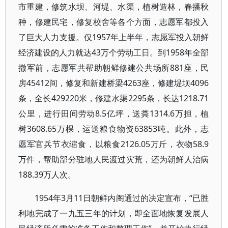
市重建，修筑水坝、河堤、水渠，植树造林，春播秋
种，修建民宅，修复校舍等各个方面，志愿军都投入
了巨大人力支援。仅1957年上半年，志愿军投入朝鲜
经济建设的人力就达43万个劳动工日。到1958年全部
撤军前，志愿军共帮助朝鲜修建公共场所881座，民
房45412间，修复和新建桥梁4263座，修建堤坝4096
条，全长429220米，修建水渠2295条，长达1218.71
公里，进行田间劳动8.5亿坪，送粪1314.6万担，植
树3608.65万棵，运送粮食物资63853吨。此外，志
愿军官兵节衣缩食，以粮食2126.05万斤，衣物58.9
万件，帮助部分驻地人民渡过灾荒，还为朝鲜人治病
188.39万人次。
1954年3月11日朝鲜内阁通过的决定宣布，“已胜
利地完成了一九五三年的计划，即全面地恢复发展人