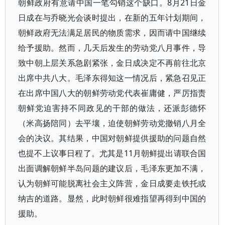
朝鲜政府有意请中国一笔勾销这个缺口。8月21日金
日成在与乔晓光会谈时提出，在新的五年计划期间，
朝鲜政府无法满足居民的物质需求，因而请中国继续
给予援助。然而，几天后发生的劳动党八月事件，导
致中朝上层关系急剧紧张，金日成决定不再前往北京
出席中共八大。毛泽东得知这一情况后，紧急召见正
在出席中国八大的朝鲜劳动党代表崔庸健，严厉指责
朝鲜党迫害持不同政见的干部的做法，还派彭德怀
（米高扬陪同）去平壤，迫使朝鲜劳动党撤销八月全
会的决议。其结果，中国对朝鲜提供援助的问题自然
也提不上议事日程了。尤其是11月朝鲜提出请联合国
出面调解朝鲜半岛问题的建议后，毛泽东更加不满，
认为朝鲜可能脱离社会主义阵营，金日成要走铁托或
纳吉的道路。显然，此时朝鲜很难指望再得到中国的
援助。