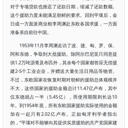
对于专项贷款也推迟了还款日期，缩减了还款数额。
这个援助力度未能满足朝鲜的要求。回到平壤后，金
日成一方面派商业相李周渊赴东欧各国求援，一方面
准备亲自前往中国。
1953年11月李周渊走访了波、捷、匈、罗、保、
阿和东德，争取到大批援助。除阿尔巴尼亚只同意提
供1.2万吨沥青及布匹外，其余每个国家都答应无偿援
建2-5个工业企业，并赠送大量生活日用品等物资。
不过，东欧国家在恢复时期对朝鲜的援助总体规模并
不大，这些国家的援助金额总计11.47亿卢布，其中
仅东德就占一半（5.45亿），而使用期限则长达10
年。到1954年底，所有东欧国家援助实际使用的金额
加在一起只有2.02亿卢布。正如匈牙利学者指出
的，“平壤对不能够向其提供实质援助的共产党国家建