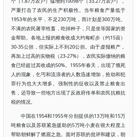
个（1.87万农户）猛增到10098个（33.27万农户），
严重打击了农民的生产积极性。当年粮食产量低于
1953年的水平，不足230万吨，而计划是300万吨。
不满的农民屠宰牲畜，吃掉种子，只是坐等国家的资
金帮助。各地上报的粮食收成大约每町步（约15亩）
30-35公担，但实际上不到20公担。由于虚报粮产，
再加上过高的实物税（23-27%），农民实际缴纳的粮
食已经超过其收成的50%。1955年春天，出现了饿死
人的现象，乞丐和流浪者的人数迅速增加，抢劫和犯
罪行为也大大增多。强制性的征收以及禁止粮食出
售，还导致一些地方出现了反政府传单和农民抗粮抗
税的情况。
中国在1954和1955年分别提供的13万吨和15万
吨粮食以及苏联紧急援助的5万吨小麦在很大程度上
帮助朝鲜解了燃眉之急。面对苏联的批评和建议，朝