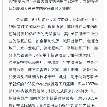
其“主要考虑不是最大限度地利用内部潜力，而是指望
从苏联和人民民主国家获得最大援助”。
金日成于9月初访苏，经过协商，苏朝政府于9月
19日签订了援助协议。根据协议，苏联将在两年内向
朝鲜提供10亿卢布的无偿援助，其中6亿用于工业企
业的修复扩建，如金策制铁所、城津炼钢厂、南浦冶
炼厂、水丰发电厂、兴南肥料厂、平壤纺织厂和一部
分电气铁路等；4亿用于新建项目，如平壤丝织厂、
沙里院拖拉机修理厂、平壤红十字中央医院、中央广
播电台等。苏方负责设计方案、施工图纸、设备供应
和安装及培训朝方技术干部。此外，对于此前苏联给
予朝鲜的2.98亿卢布贷款推迟了归还期，即从1957年
起10年内以商品偿付，利息也从原来的2%降为1%。
朝鲜在战争期间所欠非贸易付款债务（约0.73亿卢
布）被免除50%，其余部分从1957年起两年内归还。