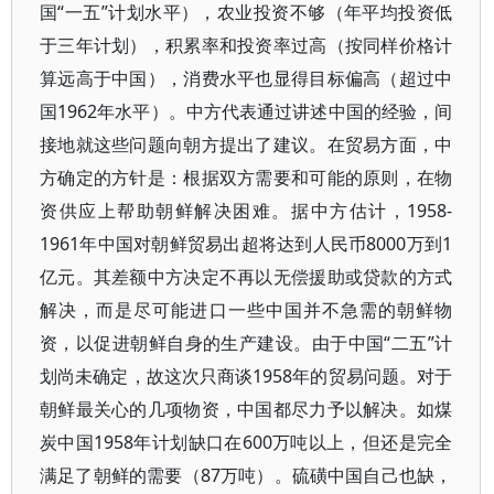
国“一五”计划水平），农业投资不够（年平均投资低
于三年计划），积累率和投资率过高（按同样价格计
算远高于中国），消费水平也显得目标偏高（超过中
国1962年水平）。中方代表通过讲述中国的经验，间
接地就这些问题向朝方提出了建议。在贸易方面，中
方确定的方针是：根据双方需要和可能的原则，在物
资供应上帮助朝鲜解决困难。据中方估计，1958-
1961年中国对朝鲜贸易出超将达到人民币8000万到1
亿元。其差额中方决定不再以无偿援助或贷款的方式
解决，而是尽可能进口一些中国并不急需的朝鲜物
资，以促进朝鲜自身的生产建设。由于中国“二五”计
划尚未确定，故这次只商谈1958年的贸易问题。对于
朝鲜最关心的几项物资，中国都尽力予以解决。如煤
炭中国1958年计划缺口在600万吨以上，但还是完全
满足了朝鲜的需要（87万吨）。硫磺中国自己也缺，