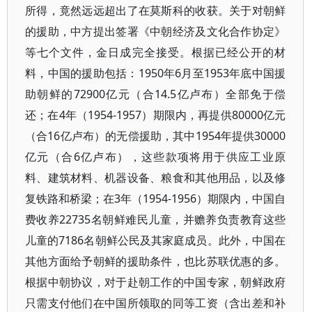
所得，竟然远远超出了在莫斯科的收获。关于对朝鲜
的援助，中方提出签署《中朝经济及文化合作协定》
等七个文件，金日成完全接受。根据已经公开的材
料，中国的援助包括：1950年6月至1953年底中国援
助朝鲜的72900亿元（合14.5亿卢布）全部免于偿
还；在4年（1954-1957）期限内，再提供80000亿元
（合16亿卢布）的无偿援助，其中1954年提供30000
亿元（合6亿卢布），这些款项将用于供应工业原
料、建筑材料、机器设备、粮食和其他用品，以及修
复铁路和桥梁；在3年（1954-1956）期限内，中国自
费收养22735名朝鲜难民儿童，并赡养负责教育这些
儿童的7186名朝鲜公民及其家庭成员。此外，中国在
其他方面给予朝鲜的援助条件，也比苏联优惠的多。
根据中朝协议，对于赴朝工作的中国专家，朝鲜政府
只需支付他们在中国所领取的同等工资（含出差和补