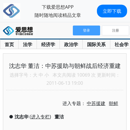
下载爱思想APP
立即下载
随时随地阅读精品文章
登录
注册
首页
法学
经济学
政治学
国际关系
社会学
沈志华 董洁：中苏援助与朝鲜战后经济重建
选择字号：
大
中
小
本文共阅读 10069 次 更新时间：
2011-06-13 19:00
进入专题：
中苏援建
朝鲜
●
沈志华
(
进入专栏
)
董洁