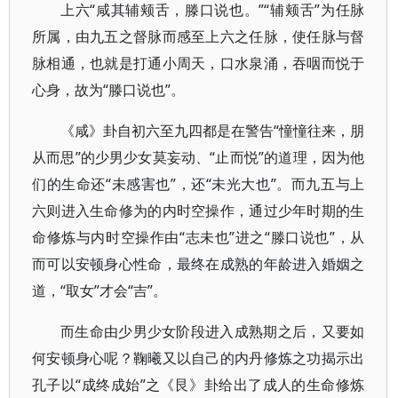
上六“咸其辅颊舌，滕口说也。”“辅颊舌”为任脉
所属，由九五之督脉而感至上六之任脉，使任脉与督
脉相通，也就是打通小周天，口水泉涌，吞咽而悦于
心身，故为“滕口说也”。
《咸》卦自初六至九四都是在警告“憧憧往来，朋
从而思”的少男少女莫妄动、“止而悦”的道理，因为他
们的生命还“未感害也”，还“未光大也”。而九五与上
六则进入生命修为的内时空操作，通过少年时期的生
命修炼与内时空操作由“志未也”进之“滕口说也”，从
而可以安顿身心性命，最终在成熟的年龄进入婚姻之
道，“取女”才会“吉”。
而生命由少男少女阶段进入成熟期之后，又要如
何安顿身心呢？鞠曦又以自己的内丹修炼之功揭示出
孔子以“成终成始”之《艮》卦给出了成人的生命修炼