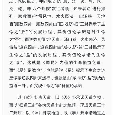
之，乾以君之，坤以藏之”的“震、巽、坎、离、艮、
兑、乾、坤”八个卦按“数往者顺，知来者逆”进行排
列，顺数而得“雷风恒、水火既济、山泽损、天地
否”顺数四卦，顺数四卦由“恒-既济-损”三卦揭示了生
命之“损”的发展历程，其价值论承诺是对生命
之“否”；而逆数则得“地天泰、泽山咸、火水未济、风
雷益”逆数四卦，逆数四卦由“咸-未济-益”三卦揭示了
生命之“益”的发展历程，其价值论承诺为生命
之“泰”。这就是《周易》内蕴的生命损益之道。
而“《易》逆数也”，也就是说《易》揭示了生命之道
应该按逆数四卦来运行，也就是由“咸-未济-益”形成的
益道三卦，而实现生命之“泰”价值论承诺。
以《乾》卦表天道，以《否》卦承诺天道之损，
而以“损道三卦”各为天道十卦之统领，形成天道三十
二卦序；以《坤》卦表地道，以《泰》卦承诺地道之