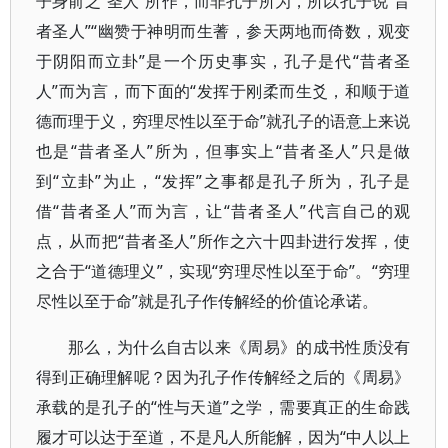
子身前之“圣人”所作，而非孔子所为，所以孔子说“昔
者圣人”“幽赞于神明而生蓍，参天两地而倚数，观变
于阴阳而立卦”是一个历史事实，孔子是代“昔者圣
人”而为言，而下面的“发挥于刚柔而生爻，和顺于道
德而理于义，穷理尽性以至于命”就孔子的语意上来说
也是“昔者圣人”所为，但事实上“昔者圣人”只是做
到“立卦”为止，“发挥”之事都是孔子所为，孔子是
借“昔者圣人”而为言，让“昔者圣人”代言自己的观
点，从而把“昔者圣人”所作之六十四卦进行发挥，使
之合于“道德理义”，实现“穷理尽性以至于命”。“穷理
尽性以至于命”就是孔子作传解经的价值论承诺。
那么，为什么自古以来《周易》的成书性质没有
得到正确理解呢？因为孔子作传解经之后的《周易》
承载的是孔子的“性与天道”之学，需要真正的生命践
履才可以达于至道，不是凡人所能解，因为“中人以上