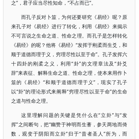
之”，君子应当尽性知命，“不占而已”。
而孔子反对卜筮，为何还要研究《易经》呢？原
来孔子对《易经》进行了转化，利用《易经》来揭示
不可言说之生命之道、性命之理。而孔子是怎样转化
《易经》的呢？他将《易经》“发挥于刚柔而生爻，和
顺于道德而理于义，穷理尽性以至于命”。孔子发挥六
十四卦的刚柔之义，利用“卦”的文理章法及“卦爻
辞”来表征、解释生命之道、性命之理，使本来用作卜
筮的《易经》“和顺于道德而理于义”，现实了孔子
以“卦”的理论形式来阐释“穷理尽性以至于命”的生命
之道与性命之理。
这里理解问题的关键是凭什么在“立卦”与“发
挥”之间断句，把“幽赞于神明而生蓍，参天两地而倚
数，观变于阴阳而立卦”归于“昔者圣人”所为，而