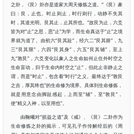
之卦，《艮》卦亦是道家大周天修炼之道。“《艮》彖
曰：艮，止也。时止则止，时行则行，动静不失其
时，其道光明。艮其止，止其所也。”故艮为止，六爻
皆为对“止”之思，思“止”为学，而生命真达于“止”之境
界就为道了。由初六“艮其趾”，经六二“艮其腓”，九
三“艮其限”，六四“艮其身”，六五“艮其辅”，至上
九“敦艮”，六爻变化以象人之生命如何止住外时空之
生命盲动，归于生命内时空之“止”，但此止非静止之
谓，而是“时止”，包含着“时行”之义。最终达于“敦艮
之吉，厚其终也”的生命修为境界。具体到生命修炼，
就是用意念由脚趾感起，上而至“辅”，至“敦艮”，
使“精义入神，以至用也”。
由鞠曦对“损益之道”及《咸》、《艮》二卦作为
生命修炼之卦的揭示，可见孔子作传解经后的《周