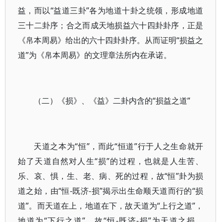
益，而以“益道三卦”各为地道十卦之统领，形成地道
三十二卦序；合之而成天地损益六十四卦卦序，正是
《帛本周易》给出的六十四卦卦序。从而证明“损益之
道”为《帛本周易》的文理章法所内在承诺。
（二）《损》、《益》二卦内含的“损益之道”
天道之本为“恒”，而此“恒道”行于人之生命就开
始了天道自然对人生“损”的过程，也就是人生苦、
乐、哀、惧，生、老、病、死的过程，故“恒”卦为损
道之始，由“恒-既济-损”揭示出生命顺天道而行的“损
道”。而天道在上，地道在下，故天道为“上行之道”，
地道为“下行之道”，故“恒-既济-损”为天道之损，