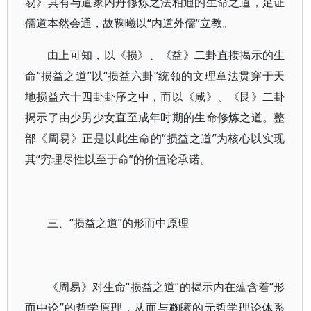
易》具有与道家内丹修炼之法相通的生命之道，足证
儒道本然会通，故鞠曦以“内道外儒”立教。
由上可知，以《损》、《益》二卦直接揭示的生
命“损益之道”以“损益六卦”统领的文理章法贯穿于天
地损益六十四卦卦序之中，而以《咸》、《艮》二卦
揭示了由少男少女直至成年时期的生命修炼之道。整
部《周易》正是以此生命的“损益之道”为核心以实现
其“穷理尽性以至于命”的价值论承诺。
三、“损益之道”的形而中原理
《周易》对生命“损益之道”的揭示内在蕴含着“形
而中论”的哲学原理，从而与鞠曦的元哲学理论体系