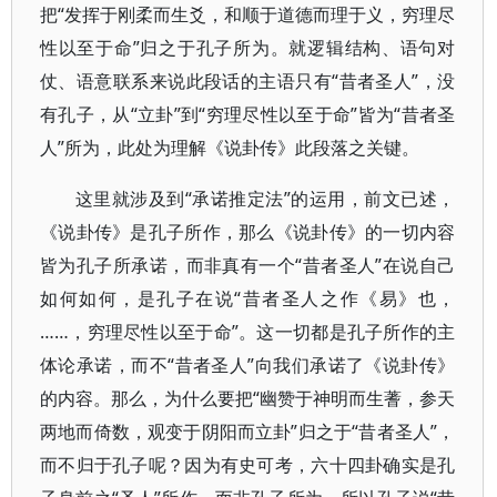
把“发挥于刚柔而生爻，和顺于道德而理于义，穷理尽
性以至于命”归之于孔子所为。就逻辑结构、语句对
仗、语意联系来说此段话的主语只有“昔者圣人”，没
有孔子，从“立卦”到“穷理尽性以至于命”皆为“昔者圣
人”所为，此处为理解《说卦传》此段落之关键。
这里就涉及到“承诺推定法”的运用，前文已述，
《说卦传》是孔子所作，那么《说卦传》的一切内容
皆为孔子所承诺，而非真有一个“昔者圣人”在说自己
如何如何，是孔子在说“昔者圣人之作《易》也，
……，穷理尽性以至于命”。这一切都是孔子所作的主
体论承诺，而不“昔者圣人”向我们承诺了《说卦传》
的内容。那么，为什么要把“幽赞于神明而生蓍，参天
两地而倚数，观变于阴阳而立卦”归之于“昔者圣人”，
而不归于孔子呢？因为有史可考，六十四卦确实是孔