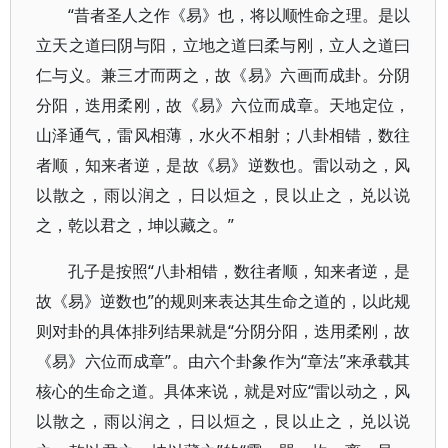
“昔者圣人之作《易》也，将以顺性命之理。是以
立天之道曰阴与阳，立地之道曰柔与刚，立人之道曰
仁与义。兼三才而两之，故《易》六画而成卦。分阴
分阳，迭用柔刚，故《易》六位而成章。天地定位，
山泽通气，雷风相薄，水火不相射；八卦相错，数往
者顺，知来者逆，是故《易》逆数也。雷以动之，风
以散之，雨以润之，日以烜之，艮以止之，兑以说
之，乾以君之，坤以藏之。”
孔子是按照“八卦相错，数往者顺，知来者逆，是
故《易》逆数也”的规则来表达其生命之道的，以此规
则对卦的具体排列结果就是“分阴分阳，迭用柔刚，故
《易》六位而成章”。由六个卦象作为“章法”来承载其
核心的生命之道。具体来说，就是对应“雷以动之，风
以散之，雨以润之，日以烜之，艮以止之，兑以说