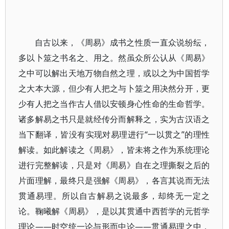
自古以来，《周易》成书之性质一直众说纷纭，
多以卜筮之书名之、用之。然虽众所公认从《周易》
之中可以解出天地万物自然之理，或以之为中国哲学
之大本大源，但少有人把之与卜筮之用决然分开，更
少有人把之当作古人借以安顿身心性命的生命哲学。
诸多解易之书只是就经传分而解释之，实为古汉语之
当下翻译，皆没有实现对易理进行“一以贯之”的理性
解读。如此解读之《周易》，皆未将之作为系统理论
进行完整解读，只是对《周易》自在之理撕裂之后的
片面理解，最终只是强解《周易》，各言其说而无法
贯通易理。所以自古解易之说最多，却终无一定之
论。鞠曦解《周易》，是以其贯通中西哲学的元哲学
理论——时空统一论与形而中论——贯通易理之中，