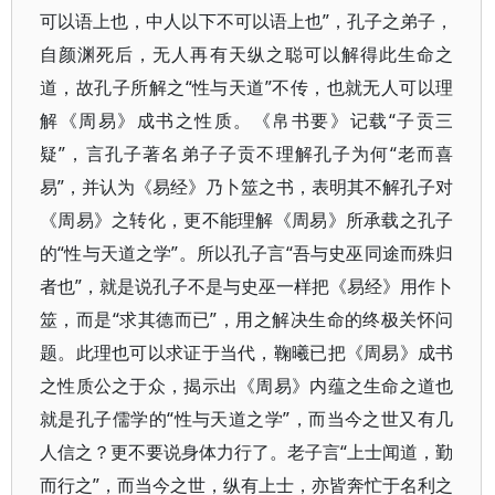
可以语上也，中人以下不可以语上也”，孔子之弟子，
自颜渊死后，无人再有天纵之聪可以解得此生命之
道，故孔子所解之“性与天道”不传，也就无人可以理
解《周易》成书之性质。《帛书要》记载“子贡三
疑”，言孔子著名弟子子贡不理解孔子为何“老而喜
易”，并认为《易经》乃卜筮之书，表明其不解孔子对
《周易》之转化，更不能理解《周易》所承载之孔子
的“性与天道之学”。所以孔子言“吾与史巫同途而殊归
者也”，就是说孔子不是与史巫一样把《易经》用作卜
筮，而是“求其德而已”，用之解决生命的终极关怀问
题。此理也可以求证于当代，鞠曦已把《周易》成书
之性质公之于众，揭示出《周易》内蕴之生命之道也
就是孔子儒学的“性与天道之学”，而当今之世又有几
人信之？更不要说身体力行了。老子言“上士闻道，勤
而行之”，而当今之世，纵有上士，亦皆奔忙于名利之