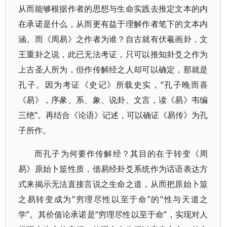
从而能够根据作者的思想与生命实践去推定文本的内
在承诺是什么，从而更有益于理解作者笔下的文本内
涵。而《周易》之作者为谁？自古就有伏羲画卦，文
王重卦之说，此已无法考证，只可以推知卦爻之作为
上古圣人所为，但作传解经之人却可以确定，那就是
孔子。因为考证《史记》所载史实，“孔子晚而喜
《易》，序彖、系、象、说卦、文言，读《易》韦编
三绝”。再结合《论语》记述，可以确证《易传》为孔
子所作。
而孔子为何要作传解经？其目的在于转变《周
易》原始卜筮性质，借易经卦爻系统作为话语表达方
式来揭示无法直接言说之生命之道，从而把原始卜筮
之易转变成为“穷理尽性以至于命”的“性与天道之
学”。其价值论承诺是“穷理尽性以至于命”，实现对人