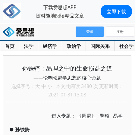
下载爱思想APP
立即下载
随时随地阅读精品文章
登录
注册
首页
法学
经济学
政治学
国际关系
社会学
孙铁骑：易理之中的生命损益之道
——论鞠曦易学思想的核心命题
选择字号：
大
中
小
本文共阅读 3480 次 更新时间：
2021-01-31 13:08
进入专题：
《周易》
鞠曦
易学
●
孙铁骑