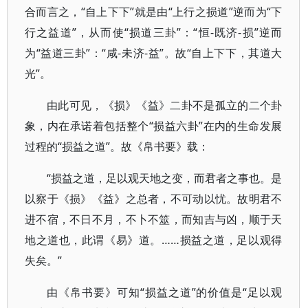
合而言之，“自上下下”就是由“上行之损道”逆而为“下
行之益道”，从而使“损道三卦”：“恒-既济-损”逆而
为“益道三卦”：“咸-未济-益”。故“自上下下，其道大
光”。
由此可见，《损》《益》二卦不是孤立的二个卦
象，内在承诺着包括整个“损益六卦”在内的生命发展
过程的“损益之道”。故《帛书要》载：
“损益之道，足以观天地之变，而君者之事也。是
以察于《损》《益》之总者，不可动以忧。故明君不
进不宿，不日不月，不卜不筮，而知吉与凶，顺于天
地之道也，此谓《易》道。……损益之道，足以观得
失矣。”
由《帛书要》可知“损益之道”的价值是“足以观