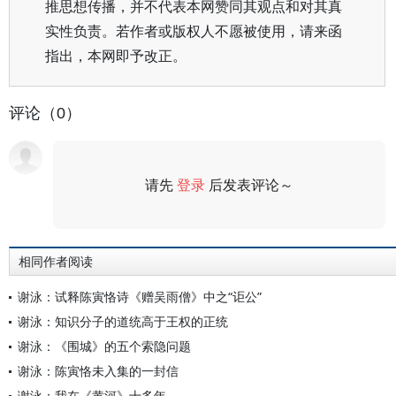
推思想传播，并不代表本网赞同其观点和对其真
实性负责。若作者或版权人不愿被使用，请来函
指出，本网即予改正。
评论（0）
请先
登录
后发表评论～
评论
相同作者阅读
谢泳：试释陈寅恪诗《赠吴雨僧》中之“讵公”
谢泳：知识分子的道统高于王权的正统
谢泳：《围城》的五个索隐问题
谢泳：陈寅恪未入集的一封信
谢泳：我在《黄河》十多年