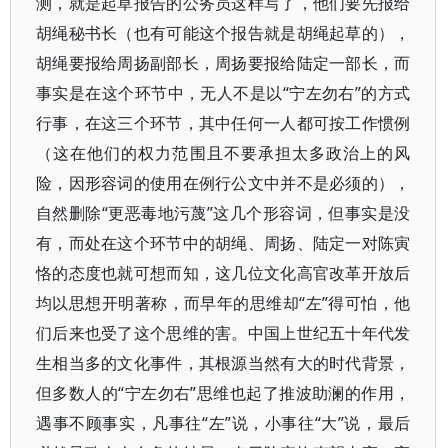
测，就是起草报告的公务员这样写了，他们要先报给
胡绳秘书长（也有可能这个报告就是胡绳起草的），
胡绳要报给周扬副部长，周扬要报给陆定一部长，而
事实是在这个环节中，无人不是以“宁左勿右”的方式
行事，在这三个环节，其中任何一人都可按工作惯例
（这在他们的权力范围且不要承担太多政治上的风
险，因形容词的使用在例行公文中并不是必须的），
自然删除“更恶毒地污蔑”这几个形容词，但事实是没
有，而处在这个环节中的胡绳、周扬、陆定一对陈寅
恪的态度也就可想而知，这几位文化高官改革开放后
均以思想开明著称，而早年的思维却“左”得可怕，他
们后来也受了这个思维的害。中国上世纪五十年代发
生相当多的文化事件，其根源当然有大的时代背景，
但多数人的“宁左勿右”思维也起了推波助澜的作用，
遇事不顾事实，凡事往“左”说，小事往“大”说，最后