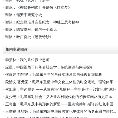
谢泳：《柳如是别传》开篇仿《红楼梦》
谢泳：储安平研究小史
谢泳：纪念顾准其实是纪念一种独立思考精神
谢泳：陈寅恪对小说的一个卓见
谢泳：叶广良批《近代诗钞》
相同主题阅读
季羡林：我的几位授业恩师
应星：中国视角下的革命社会学：传统溯源与内涵探析
何雨婷 刘宗灵：毛泽东早年的自修实践及其自修教育观探析
段治文 张元圆：毛泽东重塑中华文化主体性的时空场域、理论体系及重要启示
侯旭东：字词观史 ——从陈寅恪“凡解释一字即是作一部文化史”说起
夏少光：毛泽东对社会主义农业农村现代化的初步擘画及历史启示
王奇生：毛泽东及中共形象的新塑——重访埃德加·斯诺的红色中国之旅
王增福 李智超：毛泽东构建中华民族文化主体性的历史审思与时代启示