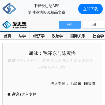
下载爱思想APP
立即下载
随时随地阅读精品文章
登录
注册
首页
法学
经济学
政治学
国际关系
社会学
谢泳：毛泽东与陈寅恪
选择字号：
大
中
小
本文共阅读 10021 次 更新时间：
2024-12-18 12:51
进入专题：
毛泽东
陈寅恪
●
谢泳
(
进入专栏
)