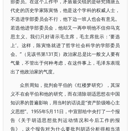
部委员。在这个工作中，矛盾最尖锐的是研究隋唐五
代史的历史学家陈寅恪，他是这个学科的权威人士，
不选进学部委员会不行，他下边一班人也会有意见。
若选他进学部委员会，他却又一再申明他不信仰马克
思主义。我们只好请示毛主席，毛主席批示：‘要选
上’。这样，陈寅恪就进了哲学社会科学的学部委员
会。”（见该书第131页）政治家总是比一般文人要有
气量，不管出于何种考虑，在这件事上，毛泽东表现
出了他政治家的气度。
众所周知，批判俞平伯的《红楼梦研究》，其深
义不在俞平伯和他的研究，而在清除胡适思想在中国
知识界的普遍影响，用当时的话说是“资产阶级唯心主
义思想”。1955年5月11日，中宣部给中央打了一个报
告《关于胡适思想批判运动情况和今后工作的报
告》，这个报告对为什么要批判胡适分析得相当清