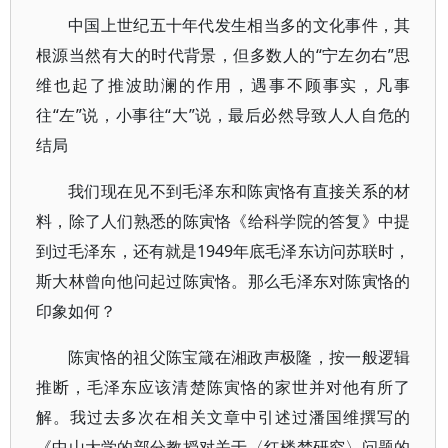
中国上世纪五十年代发生相当多的文化事件，其
根源当然有大的时代背景，但多数人的“宁左勿右”思
维也起了推波助澜的作用，遇事不顾事实，凡事
往“左”说，小事往“大”说，最后必然导致人人自危的
结局
我们现在见不到毛泽东和陈寅恪有直接关系的材
料，除了人们熟悉的陈寅恪《给科学院的答复》中提
到过毛泽东，还有就是1949年底毛泽东访问苏联时，
斯大林曾向他问起过陈寅恪。那么毛泽东对陈寅恪的
印象如何？
陈寅恪的祖父陈宝箴在湘政声极隆，按一般逻辑
推断，毛泽东应该清楚陈寅恪的家世并对他有所了
解。我过去多次在相关文章中引述过潘国维撰写的
《中山大学的部分教授对关于〈红楼梦研究〉问题的