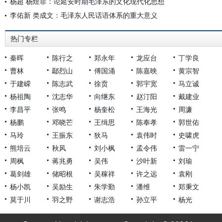
杨超 杨煜菲：论延安时期毛泽东的文化现代化思想
李佑新 类成文：毛泽东人民话语体系的重大意义
热门专栏
秦晖
陈行之
郑永年
龙应台
丁学良
曹林
鄢烈山
傅国涌
陈嘉映
黄宗智
于建嵘
陈志武
徐贲
郭宇宽
马立诚
杨祖陶
沈志华
向继东
赵汀阳
戴建业
李昌平
张鸣
杨奎松
王海光
周濂
杨鹏
邓晓芒
王缉思
陈奉孝
郭世佑
马玲
王振东
狄马
袁伟时
史啸虎
熊培云
秋风
刘小枫
孟令伟
雷一宁
周枫
蒋兆勇
吴伟
沙叶新
刘瑜
葛剑雄
储昭根
吴稼祥
许之远
袁刚
杨小凯
吴励生
朱学勤
潘维
郑秉文
莫于川
羽之野
谢志浩
孙立平
杨光