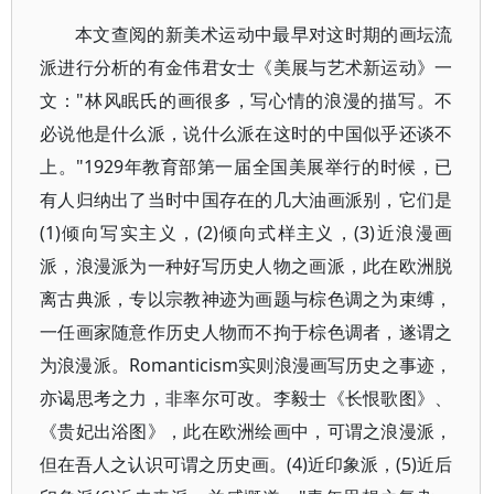
本文查阅的新美术运动中最早对这时期的画坛流
派进行分析的有金伟君女士《美展与艺术新运动》一
文："林风眠氏的画很多，写心情的浪漫的描写。不
必说他是什么派，说什么派在这时的中国似乎还谈不
上。"1929年教育部第一届全国美展举行的时候，已
有人归纳出了当时中国存在的几大油画派别，它们是
(1)倾向写实主义，(2)倾向式样主义，(3)近浪漫画
派，浪漫派为一种好写历史人物之画派，此在欧洲脱
离古典派，专以宗教神迹为画题与棕色调之为束缚，
一任画家随意作历史人物而不拘于棕色调者，遂谓之
为浪漫派。Romanticism实则浪漫画写历史之事迹，
亦谒思考之力，非率尔可改。李毅士《长恨歌图》、
《贵妃出浴图》，此在欧洲绘画中，可谓之浪漫派，
但在吾人之认识可谓之历史画。(4)近印象派，(5)近后