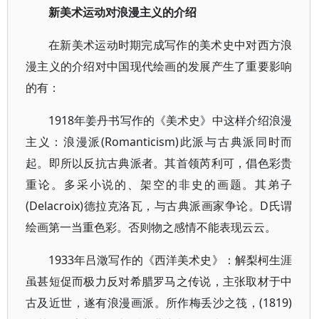
新美术运动对浪漫主义的介绍
在新美术运动时期完成写作的美术史中对西方浪
漫主义的介绍对中国现代绘画的发展产生了重要影响
的有：
1918年姜丹书写作的《美术史》中这样介绍浪漫
主义：浪漫派(Romanticism)此派与古典派同时而
起。即所以反抗古典派者。其首领芮利可，倡色彩贵
重论。多采小说的、架空的非史的画题。其弟子
(Delacroix)德拉克洛瓦，与古典派画家争论。D氏谓
绘画第一当重色彩。否则物之感情不能表现云云。
1933年吕澂写作的《西洋美术史》：解梨柯生涯
虽甚短促而极力反对希腊罗马之传说，主张取材于中
古及近世，遂有浪漫画派。所作梅丢沙之筏，(1819)