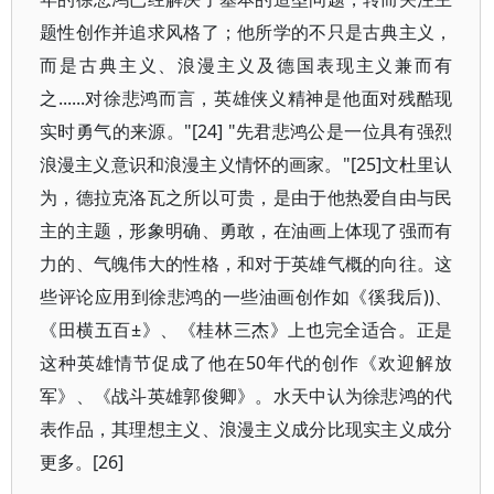
题性创作并追求风格了；他所学的不只是古典主义，
而是古典主义、浪漫主义及德国表现主义兼而有
之......对徐悲鸿而言，英雄侠义精神是他面对残酷现
实时勇气的来源。"[24] "先君悲鸿公是一位具有强烈
浪漫主义意识和浪漫主义情怀的画家。"[25]文杜里认
为，德拉克洛瓦之所以可贵，是由于他热爱自由与民
主的主题，形象明确、勇敢，在油画上体现了强而有
力的、气魄伟大的性格，和对于英雄气概的向往。这
些评论应用到徐悲鸿的一些油画创作如《徯我后))、
《田横五百±》、《桂林三杰》上也完全适合。正是
这种英雄情节促成了他在50年代的创作《欢迎解放
军》、《战斗英雄郭俊卿》。水天中认为徐悲鸿的代
表作品，其理想主义、浪漫主义成分比现实主义成分
更多。[26]