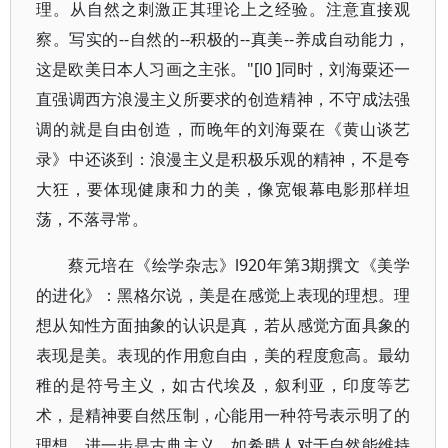
理。从自然之刺激正其理论上之经验。注意直接观
察。写实的--自然的--积极的--真美--养成自动能力，
这是欧美日本人习画之主张。"[l0 ]同时，刘海粟还一
直强调西方浪漫主义所要求的创造精神，不守成法强
调的就是自由创造，而晚年的刘海粟在《黄山谈艺
录》中还谈到：浪漫主义是积极乐观的精神，不是夸
大狂，要体现健康和力的美，像宽银幕电影那样坦
荡，不落寻常。
蔡元培在《绘学杂志》l920年第3期撰文《美学
的进化》：黑格尔说，美是在感觉上表现的理想。理
想从知性方面抽象的认识是真，若从感觉方面具象的
表现是美。表现的作用愈自由，美的程度愈高。最幼
稚的是符号主义，如古代埃及，叙利亚，印度等艺
术，是精神要自然压制，心能用一种符号表示明了的
理想。进一步是古典主义，如希腊人对于自然能维持