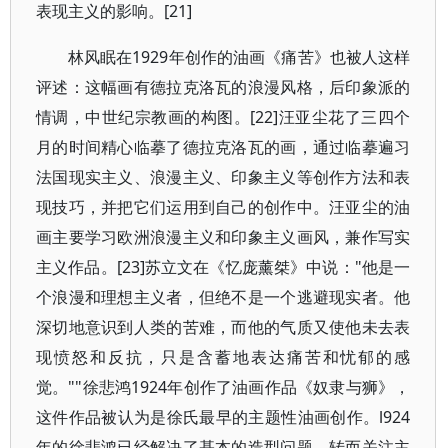
表现主义的影响。[21]
林风眠在1929年创作的油画《痛苦》也被人这样
评述：这幅画有德拉克洛瓦的浪漫风格，后印象派的
情调，中世纪宗教画的构图。[22]汪亚尘花了三四个
月的时间精心临摹了德拉克洛瓦的画，通过临摹遍习
法国现实主义、浪漫主义、印象主义等创作方法和表
现技巧，并把它们运用到自己的创作中。汪亚尘的油
画主要学习欧洲浪漫主义和印象主义画风，兼作写实
主义作品。[23]苏立文在《忆庞薰桀》中说："他是一
个浪漫和理想主义者，但绝不是一个逃避现实者。他
深切地意识到人类的苦难，而他的气质又使他未去表
现愤怒和反抗，只是含蓄地表达痛苦和忧郁的感
觉。""徐悲鸿1924年创作了油画作品《奴隶与狮》，
这件作品被认为是徐氏最早的主题性油画创作。l924
年的徐悲鸿已经解决了基本的造型问题，转而关注主