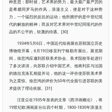
种意思：那时候，艺术界的势力，最大最广最严厉的
是希腊同罗马的作风，浪漫主义，便是对于这种势
力，一个猛烈的反抗的运动；他所拥护的是中世纪现
代的解放的精神；而反对艺术界对中世纪同现代的作
品的不公平的，轻蔑的待遇。[30]
1934年5月6日，中国近代绘画展在苏联国立历史
博物馆开幕，6月19日移至列宁格勒市展出。展览期
间，徐悲鸿应邀到苏联美术协会、美术院校等处进行
了多次讲演，向苏联介绍中国艺术。他将列宾与法国
的德拉克洛瓦相提并论，他的这一评价使苏联美术界
为之震惊。徐悲鸿的评价为50年代全面引进苏联的美
术提供了理论依据。[31]
汪亚尘在1935年发表的文章《西洋画概论》，将
19世纪欧洲画派分出四个时期，1800-1830年浪漫主