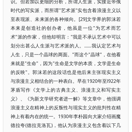
识。但若加以更细的分析，所谓人生派，实接近帝俄
时代的写实派，而所谓"艺术派"实包含着浪漫主义以
至表现派、未来派的各种倾向。[29]文学界的郭沫若
本来是创造社的创办者，他虽是一位"为艺术而艺
术"派的作家，但他却明言："我是不承认艺术中可以
划分出甚么人生派与艺术派的人。......我认定艺术与
人生，只是一个晶球的两面。"而这个"晶球"，在他看
来就是"生命"，因为"生命是文学的本质，文学是生命
的反映"。郭沫若的这段话也是他后来主张现实主义
与浪漫主义相结合的一种表白。早在1920年至l922年
茅盾写作《文学上的古典主义、浪漫主义和写实主
义》、《为新文学研究者进一解》等文章中，他强调
浪漫主义在精神上的反叛性与现实主义的批判性在精
神上有着内在的统一。1930年李朴园向大家介绍画魔
德拉夸(德拉克洛瓦)，他认为浪漫主义包含着以下几