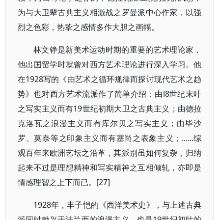
为与大卫辈古典主义相激战之罗曼派中心作家，以强
烈之色彩，热挚之感情多作大胆之画幅。
林文铮是新美术运动时期的重要的艺术理论家，
他出国留学时就曾对西方艺术理论进行深入学习。他
在1928写的《由艺术之循环规律而探讨现代艺术之趋
势》也对西方艺术流派作了简单介绍：由l8世纪末叶
之写实主义而有19世纪初期大卫之古典主义；由德拉
克洛瓦之浪漫主义而有库尔贝之写实主义；由毕沙
罗、莫奈等之印象主义而有塞尚之表象主义；......综
观百年来欧洲艺坛之沿革，其派别虽如何复杂，归纳
起来不过是理想精神和写实精神之互相倾轧，亦即是
情感理智之上下而已。[27]
1928年，丰子恺的《西洋美术史》，与上述古典
派同时勃兴于法兰西的浪漫主义，也是19世纪初叶的