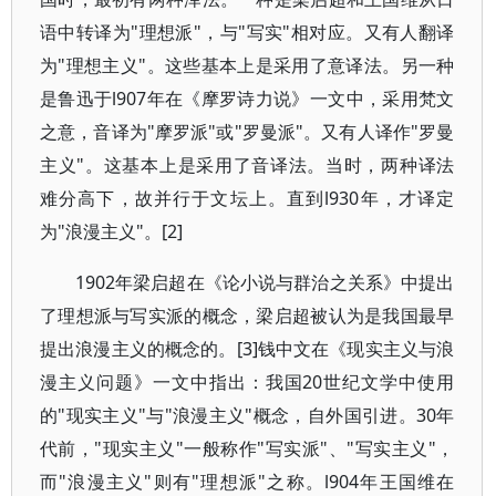
语中转译为"理想派"，与"写实"相对应。又有人翻译
为"理想主义"。这些基本上是采用了意译法。另一种
是鲁迅于l907年在《摩罗诗力说》一文中，采用梵文
之意，音译为"摩罗派"或"罗曼派"。又有人译作"罗曼
主义"。这基本上是采用了音译法。当时，两种译法
难分高下，故并行于文坛上。直到l930年，才译定
为"浪漫主义"。[2]
1902年梁启超在《论小说与群治之关系》中提出
了理想派与写实派的概念，梁启超被认为是我国最早
提出浪漫主义的概念的。[3]钱中文在《现实主义与浪
漫主义问题》一文中指出：我国20世纪文学中使用
的"现实主义"与"浪漫主义"概念，自外国引进。30年
代前，"现实主义"一般称作"写实派"、"写实主义"，
而"浪漫主义"则有"理想派"之称。l904年王国维在