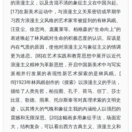
的浪漫主义，以及含混不清的象征主义在中国兴起。
[17]在新美术运动中，与浪漫主义关系密切或早期学
习西方浪漫主义风格的艺术家常被提到的有林风眠、
汪亚尘、徐悲鸿、庞薰莱等。柏格森的"生命向上"的
表述唤起了林风眠对生命的积极态度的认识。应该是
内在气质的原因，使他对浪漫主义与象征主义的情调
更为迷恋。[l8]在艺术实践和教育思想中展开以近代
浪漫主义精神为革新思想，开启中国新美术中与写实
派相并行发展的表现性新艺术探索的是林风眠。[
l9]1923年林风眠创作的《摸索》以浪漫主义的手法，
描绘了人类先哲，柏拉图、孔子、荷马、但丁、莎士
比亚、歌德、雨果、托尔斯泰等对真理求索的文明史
迹，以其博大的气魄和象征主我的内涵给人以强烈的
震撼和无限深思。[20]这幅画多用象征手法，场面宏
大，结构复杂，可以看出西方古典主义、浪漫主义和