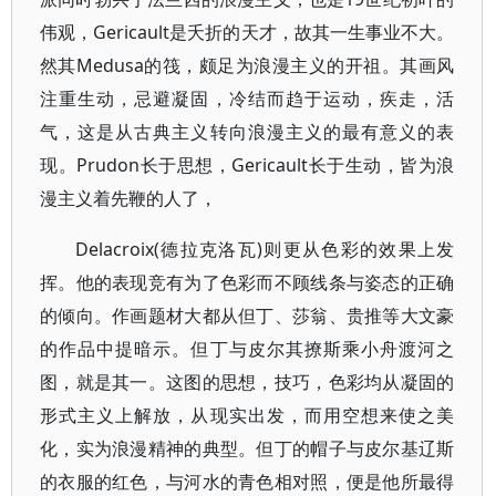
伟观，Gericault是夭折的天才，故其一生事业不大。
然其Medusa的筏，颇足为浪漫主义的开祖。其画风
注重生动，忌避凝固，冷结而趋于运动，疾走，活
气，这是从古典主义转向浪漫主义的最有意义的表
现。Prudon长于思想，Gericault长于生动，皆为浪
漫主义着先鞭的人了，
Delacroix(德拉克洛瓦)则更从色彩的效果上发
挥。他的表现竞有为了色彩而不顾线条与姿态的正确
的倾向。作画题材大都从但丁、莎翁、贵推等大文豪
的作品中提暗示。但丁与皮尔其撩斯乘小舟渡河之
图，就是其一。这图的思想，技巧，色彩均从凝固的
形式主义上解放，从现实出发，而用空想来使之美
化，实为浪漫精神的典型。但丁的帽子与皮尔基辽斯
的衣服的红色，与河水的青色相对照，便是他所最得