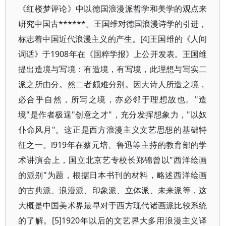
《红楼梦评论》中以德国浪漫派哲学和美学的观点来
研究中国古******。王国维对德国浪漫诗学的引进，
标志着中国近代浪漫主义的产生。[4]王国维的《人间
词话》于1908年在《国粹学报》上公开发表。王国维
提出造境与写境：有造境，有写境，此理想与写实二
派之所由分。然二者颇难分别。因大诗人所造之境，
必合乎自然，所写之境，亦必邻于理想故也。"造
境"是作者极逞"创意之才"，充分发挥想象力，"以奴
仆命风月"。这正是西方浪漫主义文艺思想的基础特
征之一。l919年在蔡元培、鲁迅等主持的教育部的学
术讲演会上，国立北京艺专校长郑锦曾以"西洋绘画
的派别"为题，根据日本书刊的材料，略述西洋绘画
的古典派、浪漫派、印象派、立体派、未来派等，这
大概是中国美术界最早对于西方现代诸画派比较系统
的了解。[5]1920年以后的文艺界大多用浪漫主义译