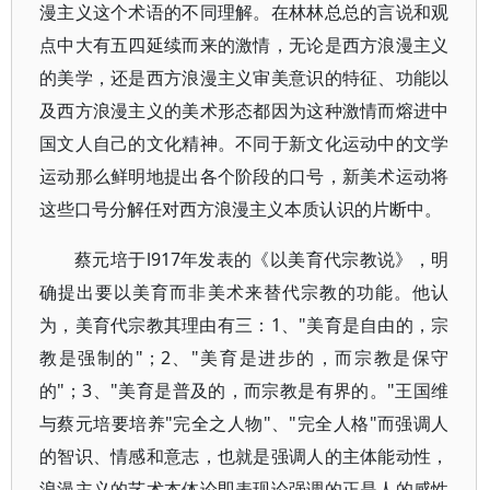
漫主义这个术语的不同理解。在林林总总的言说和观
点中大有五四延续而来的激情，无论是西方浪漫主义
的美学，还是西方浪漫主义审美意识的特征、功能以
及西方浪漫主义的美术形态都因为这种激情而熔进中
国文人自己的文化精神。不同于新文化运动中的文学
运动那么鲜明地提出各个阶段的口号，新美术运动将
这些口号分解任对西方浪漫主义本质认识的片断中。
蔡元培于l917年发表的《以美育代宗教说》，明
确提出要以美育而非美术来替代宗教的功能。他认
为，美育代宗教其理由有三：1、"美育是自由的，宗
教是强制的"；2、"美育是进步的，而宗教是保守
的"；3、"美育是普及的，而宗教是有界的。"王国维
与蔡元培要培养"完全之人物"、"完全人格"而强调人
的智识、情感和意志，也就是强调人的主体能动性，
浪漫主义的艺术本体论即表现论强调的正是人的感性