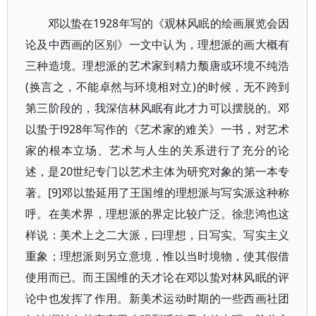
邓以蛰在1928年写的《观林风眠的绘画展览会因
论及中西画的区别》一文中认为，理想派的画大概有
三种造境。理想派的艺术家到精力颓唐或环境不纯浩
(换言之，不能卓然与环境相对立)的时候，无不跨到
第三阶段的，我深信林风眠有此才力可以摆脱的。邓
以蛰于l928年写作的《艺术家的难关》一书，对艺术
家的根本立场、艺术与人生的关系进行了充分的论
述，是20世纪专门以艺术主体为研究对象的第一本专
著。[9]邓以蛰延用了王国维的理想派与写实派这种称
呼。在美术界，理想派的界定比较广泛。徐悲鸿也这
样说：美术上之二大派，曰理想，日写实。写实主义
重象；理想派则另立意境，惟以当时境物，使其假借
使用而已。而王国维的天才论在邓以蛰对林风眠的评
论中也发挥了作用。新美术运动时期的一些西画社团