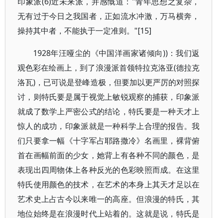
印象派(6)近未来派，并感慨道："青年思想之复杂，
无有过于今日之我国者，正如流水冲激，万马横奔，
操持其中者，不能执于一定准则。"[15]
1928年汪哑尘的《中国洋画家诸倾向))：我们返
观色彩在绘画上，到了浪漫派首领特拉克洛亚(德拉克
洛瓦)，已可说是登峰造极，但要加以更严厉的对照探
讨，则特氏要是属于视觉上敏锐观察的捕获，印象派
就成了数学上严密公式的结论，特氏要是一种天才上
惊人的成功，印象派就是一种科学上合理的报告。我
们只要拿一幅《十字军占耶路撒冷》名画里，裸背俯
首在画幅前面的少女，她背上有各种不同的颜色，是
表现出四周物体上各种反光的色彩映照而成。在这里
特氏使用颜色的技术，在艺术的本身上其天才足以在
艺术史上占古今以来唯一的高座。但浪漫的特氏，其
地位始终是在浪漫时代上站着的。这就是说，特氏是