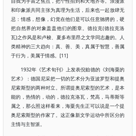
自我为宇宙之焦点，把个性招到和天地齐等。浪漫派
和印象派共同主张为真理为生活，后来也一起放肆无
忌：情感，想像，幻觉在他们是可以任意驰骋的，硬
把自然界的对象盖盖他们的图章。德拉克(德拉克洛
瓦)之作风是和卢梭、夏多布里昂之文学同志趣的。人
类精神的三大趋向：真、善、美，真属于智慧，善属
于行为，美属于情感。[11]
1932年《艺术旬刊》上发表倪贻德的《刘海粟的
艺术》：德国尼采把一切的艺术分为亚波罗型和提奥
尼索斯型的两种对立。所谓提奥尼索型的艺术，是本
能的，热情的，动的，德拉克洛瓦，梵高，马蒂斯等
属之，那么照这样看来，海粟先生正可以说是一个提
奥尼索斯型的作家了。这正像新文学运动中所区分的
主情与主智派。