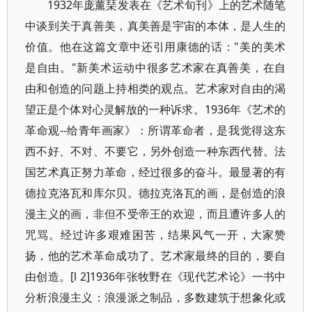
1932年庞薰琹发表在《艺术旬刊》上的艺术随笔
中谈到关于真善美，真美善是宇宙的本体，是人生的
价值。他在这篇文章中还引用康德的话："美的美术
是自由。"新美术运动中很多艺术家在真善美，在自
由和创造的问题上持相类的观点。艺术家对自由的渴
望正是个体对心灵解放的一种诉求。1936年《艺术的
革命观--给青年画家》：所谓革命者，是我觉得这东
西不好、不对、不要它，另外创造一种东西代替。法
国艺术真正努力革命，经过很多的奋斗。最显著的有
德拉克洛瓦和库尔贝。德拉克洛瓦的画，是创造的浪
漫主义的画，非但不受帝王的欢迎，而且遭许多人的
咒骂。经过许多艰难困苦，结果风气一开，大家赞
扬，他的艺术革命成功了。艺术家最终的目的，要自
由创造。[l 2]1936年张牧野在《现代艺术论》一书中
分析浪漫主义：浪漫派之制品，多数建筑于想象化或