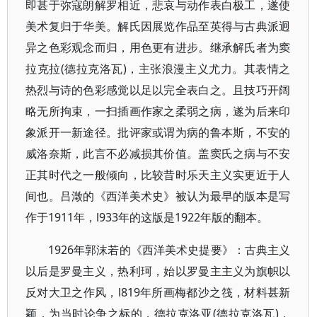
即甚于弥寇朗解罗相近，悲哀与动作表白极工，遂使
美术复归于华美。解氏因展览作品至英得与古典派迥
异之色彩观念而归，用色更有进步。继承解氏者为窦
拉克拉(德拉克洛瓦)，主张浪漫主义尤力。其表情之
热烈与诗的色彩感觉以足以完全表白之。且技巧开阔
略无所拘束，一扫插画作家之柔弱之病，遂为后来印
象派开一新途径。批评家或谓为病的鲁本斯，不安的
威洛奈斯，此言不必减损其价值。盖窦氏之病与不安
正其时代之一般倾向，比较昔时乐天主义实更近于人
间也。吕澂的《西洋美术史》被认为最早的版本是写
作于1911年，l933年的这版是1922年版的翻本。
1926年郭沫若的《西洋美术史提要》：古典主义
以后是罗曼主义，热利珂，始以罗曼主主义为旗帜以
反对大卫之作风，l819年所画梅都沙之筏，材料甚新
颖，为当时论争之标的，德拉克洛亚(德拉克洛瓦)，