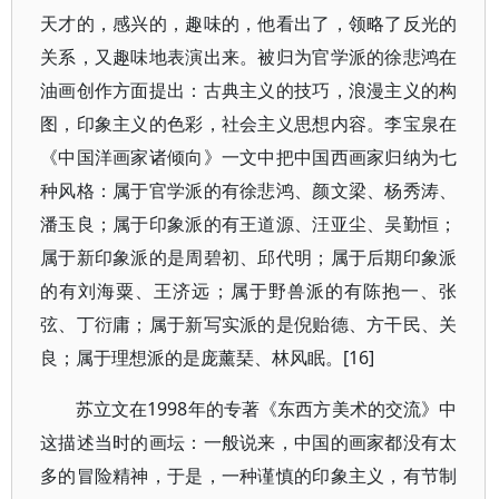
天才的，感兴的，趣味的，他看出了，领略了反光的
关系，又趣味地表演出来。被归为官学派的徐悲鸿在
油画创作方面提出：古典主义的技巧，浪漫主义的构
图，印象主义的色彩，社会主义思想内容。李宝泉在
《中国洋画家诸倾向》一文中把中国西画家归纳为七
种风格：属于官学派的有徐悲鸿、颜文梁、杨秀涛、
潘玉良；属于印象派的有王道源、汪亚尘、吴勤恒；
属于新印象派的是周碧初、邱代明；属于后期印象派
的有刘海粟、王济远；属于野兽派的有陈抱一、张
弦、丁衍庸；属于新写实派的是倪贻德、方干民、关
良；属于理想派的是庞薰琹、林风眠。[16]
苏立文在1998年的专著《东西方美术的交流》中
这描述当时的画坛：一般说来，中国的画家都没有太
多的冒险精神，于是，一种谨慎的印象主义，有节制