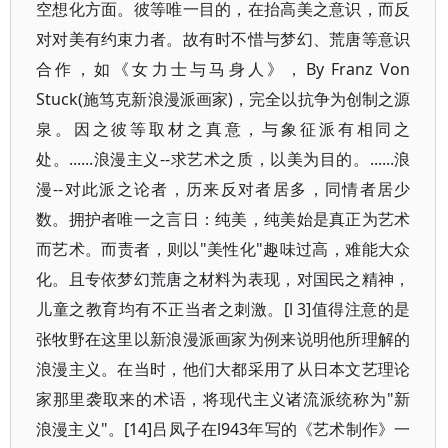
空想化方面。彼等唯一目的，在抬高美之意识，而反
对对美有约束力者。故有时不惜与梦幻、荒唐等意识
合作，如《女力士与马身人》，By Franz Von
Stuck(施笃克新浪漫派画家)，完全以抗争为创制之源
泉。因之彼等取材之真意，与象征派有相同之
处。......浪漫主义--求艺术之质，以美为目的。......浪
漫--对此派之论者，历来反对者居多，同情者居少
数。拥护者唯一之言日：纯美，纯美始是真正为艺术
而艺术。而责者，则以"美性化"趣味过高，难能大众
化。且专依梦幻荒唐之材料为表现，对国民之精神，
儿童之教育均有不正当者之刺激。[l 3]值得注意的是
张牧野在这里以新浪漫派画家为例来说明他所理解的
浪漫主义。在当时，他们大都采用了从日本文艺理论
家那里袭取来的术语，将现代主义诸流派统称为"新
浪漫主义"。[14]吕凤子在l943年写的《艺术制作》一