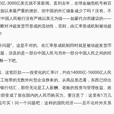
0亿-3000亿美元就不算新闻。直到去年，全球金融危机号称百
开放以来最严重的挫折。但中国的外汇储备减少了吗？没有。不
幸亏中国人民银行没有严格以美元为锚——如蒙代尔所建议的——
不断对冲超发货币形成的流动性，否则，由汇率形成机制被动超
？
外问题”。这是不对的。在汇率形成机制同时就是被动超发货币
问题，涉及的是一部分中国人民与另外一部分中国人民之间的经
释一下吧。
。这笔巨款——按变化的汇率计，约在14000亿-16000亿人民
加工地带的无数外向型企业挣来的。从商品形态看，东西已经出
业银行结汇，那些无论是工人薪酬、老板的投资与管理收益、政
全部变成了留在国内的人民币购买力。要注意了：这里有1万几
品可买！问一个问题吧：这样的国民经济——且不论对外关系