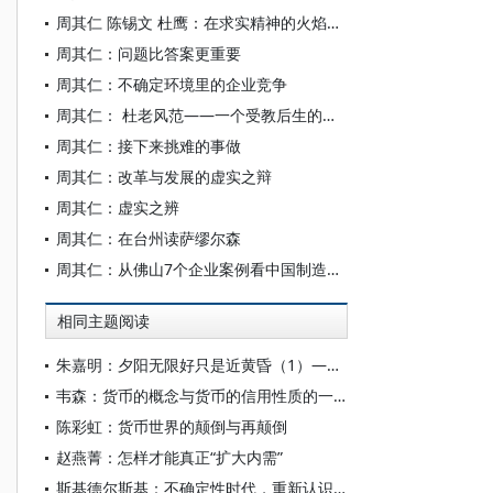
周其仁 陈锡文 杜鹰：在求实精神的火焰中完成理论经济学的变革
周其仁：问题比答案更重要
周其仁：不确定环境里的企业竞争
周其仁： 杜老风范——一个受教后生的记忆
周其仁：接下来挑难的事做
周其仁：改革与发展的虚实之辩
周其仁：虚实之辨
周其仁：在台州读萨缪尔森
周其仁：从佛山7个企业案例看中国制造业创新趋势
相同主题阅读
朱嘉明：夕阳无限好只是近黄昏（1）——关于人工智能导致货币消亡进程的几个问题
韦森：货币的概念与货币的信用性质的一些新思考
陈彩虹：货币世界的颠倒与再颠倒
赵燕菁：怎样才能真正“扩大内需”
斯基德尔斯基：不确定性时代，重新认识货币与政府在经济秩序中的角色