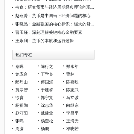
韦森：研究货币与经济周期经典理论的现实意义——略谈《货币与经济周期》
赵燕菁：货币是中国当下经济问题的核心
张晓晶：金融强国的核心标识：强大的货币与央行
曹玉瑾：深刻理解关键核心金融要素
王永利：货币的本质和运行逻辑
热门专栏
秦晖
陈行之
郑永年
龙应台
丁学良
曹林
鄢烈山
傅国涌
陈嘉映
黄宗智
于建嵘
陈志武
徐贲
郭宇宽
马立诚
杨祖陶
沈志华
向继东
赵汀阳
戴建业
李昌平
张鸣
杨奎松
王海光
周濂
杨鹏
邓晓芒