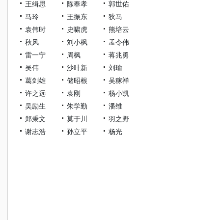
王缉思
陈奉孝
郭世佑
马玲
王振东
狄马
袁伟时
史啸虎
熊培云
秋风
刘小枫
孟令伟
雷一宁
周枫
蒋兆勇
吴伟
沙叶新
刘瑜
葛剑雄
储昭根
吴稼祥
许之远
袁刚
杨小凯
吴励生
朱学勤
潘维
郑秉文
莫于川
羽之野
谢志浩
孙立平
杨光