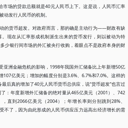
放给市场的贷款总额就是40元人民币上下。这是说，人民币汇率
被动发行人民币的机制。
驱动的货币超发。对政府而言，那的确是主动行为——财政有缺
算。现在从汇率形成机制派生出来的货币发行，则以被动为特
竟多少银行间市场的外汇被央行收购，着眼点不是政府本身的财
受亚洲金融危机的影响，1998年我国外汇储备比上年新增50亿
增107亿美元；增加的幅度分别是3.6%、6.7%和7.0%。这样的
最后真的增加了40元人民币货币总供应，说“货币超发”也言过
：年度新增外汇储备的绝对量从465亿美元（2001）、742
3），直到2066亿美元（2004）；年增长率则分别跳到28%、
好得受不了，因为由此形成的人民币供应压力远高出经济增长的需