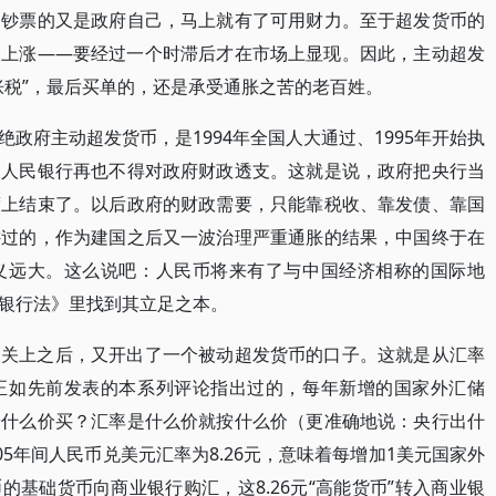
印钞票的又是政府自己，马上就有了可用财力。至于超发货币的
的上涨——要经过一个时滞后才在市场上显现。因此，主动超发
胀税”，最后买单的，还是承受通胀之苦的老百姓。
政府主动超发货币，是1994年全国人大通过、1995年开始执
，人民银行再也不得对政府财政透支。这就是说，政府把央行当
度上结束了。以后政府的财政需要，只能靠税收、靠发债、靠国
讲过的，作为建国之后又一波治理严重通胀的结果，中国终于在
义远大。这么说吧：人民币将来有了与中国经济相称的国际地
银行法》里找到其立足之本。
被关上之后，又开出了一个被动超发货币的口子。这就是从汇率
正如先前发表的本系列评论指出过的，每年新增的国家外汇储
按什么价买？汇率是什么价就按什么价（更准确地说：央行出什
005年间人民币兑美元汇率为8.26元，意味着每增加1美元国家外
币的基础货币向商业银行购汇，这8.26元“高能货币”转入商业银