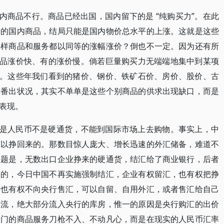
内商品不行。商品已经出国，国内留下的是 “纯购买力”。在此
量的国内商品，结局只能是国内物价总水平的上涨。这就是这些
每样商品和服务都以同等的涨幅涨价？倒也不一定。因为还有所
商品涨价快、有的涨价慢。倘若巨量购买力无端端地集中到某项
了。这些年我们看到的猪价、钢价、铁矿石价、房价、股价、古
轮番出状况，其实不单单是这些个别商品的供求出现缺口，而是
表现。
不是人民币不是硬通货，不能到国际市场上去购物。事实上，中
可以挣回来的。那数目惊人庞大、增长迅速的外汇储备，难道不
问题是，无数出口企业挣来的硬通货，结汇给了商业银行，后者
过的，今日中国不再实施强制结汇，企业有权留汇，也有权把挣
行也有权不向央行售汇，可以自留、自用外汇，或者售汇给自己
细流，绝大部分流入央行的库房，惟一的原因是央行购汇的出价
八门的商品服务刀枪不入、不动凡心，而是在现实的人民币汇率