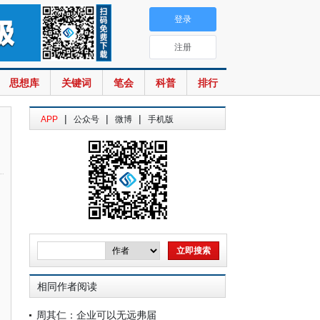
登录
注册
思想库
关键词
笔会
科普
排行
|
|
|
APP
公众号
微博
手机版
相同作者阅读
周其仁：企业可以无远弗届