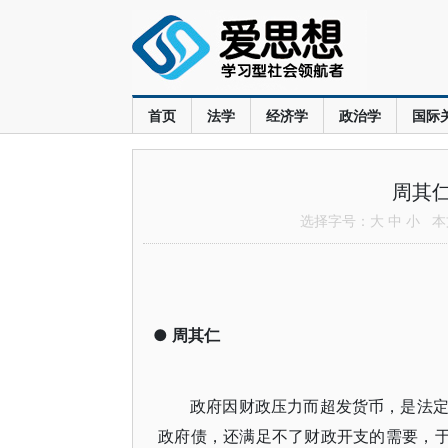
首页
法学
经济学
政治学
国际
周其
选择字号：
大
中
小
本文
●
周其仁
政府因财政压力而超发货币，是法
政府债，还满足不了财政开支的需要，于