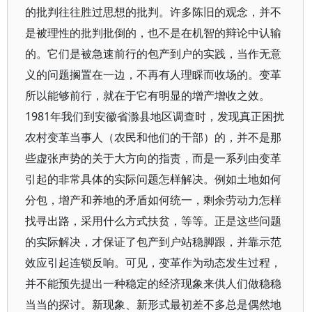
的批判往往胜过思想的批判。许多陈旧的观念，并不
是被理性的批判批倒的，也不是在机智的辩论中认输
的。它们是被急速前行的包产到户的实践，当作无意
义的问题搁置在一边，不再有人理睬而收场的。变革
所以能够前行，就在于它有明显的增产增收之效。
1981年我们到安徽省滁县地区调查时，发现真正困扰
农村变革当事人（农民和他们的干部）的，并不是那
些虚张声势的关于大方向的指责，而是一系列由变革
引起的非常具体的实际问题怎样解决。例如土地如何
分包，增产和养地的矛盾如何统一，剩余劳动力怎样
找寻出路，采用什么方式扶贫，等等。正是这些问题
的实际解决，才保证了包产到户站稳脚跟，并靠示范
效应引起连锁反响。可见，变革作为动态发生过程，
并不能预先提出一种稳定的经济现象来供人们做稳稳
当当的探讨。新现象、新形式最初差不多总是偶然地