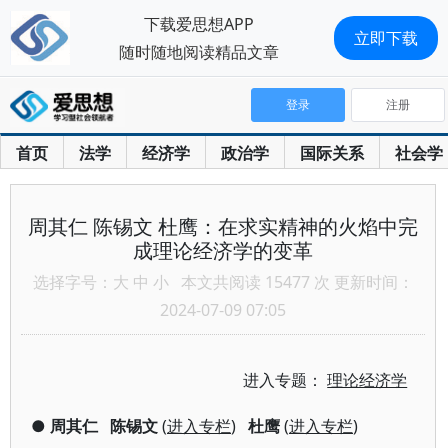
下载爱思想APP
立即下载
随时随地阅读精品文章
登录
注册
首页
法学
经济学
政治学
国际关系
社会学
周其仁 陈锡文 杜鹰：在求实精神的火焰中完
成理论经济学的变革
选择字号：
大
中
小
本文共阅读 15477 次 更新时间：
2024-07-09 07:05
进入专题：
理论经济学
●
周其仁
陈锡文
(
进入专栏
)
杜鹰
(
进入专栏
)