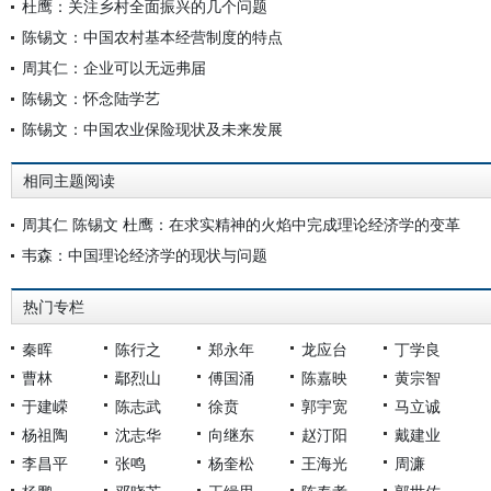
杜鹰：关注乡村全面振兴的几个问题
陈锡文：中国农村基本经营制度的特点
周其仁：企业可以无远弗届
陈锡文：怀念陆学艺
陈锡文：中国农业保险现状及未来发展
相同主题阅读
周其仁 陈锡文 杜鹰：在求实精神的火焰中完成理论经济学的变革
韦森：中国理论经济学的现状与问题
热门专栏
秦晖
陈行之
郑永年
龙应台
丁学良
曹林
鄢烈山
傅国涌
陈嘉映
黄宗智
于建嵘
陈志武
徐贲
郭宇宽
马立诚
杨祖陶
沈志华
向继东
赵汀阳
戴建业
李昌平
张鸣
杨奎松
王海光
周濂