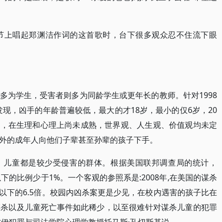
乐节上唱起郑渊洁作词的这首歌时，台下很多观众忍不住流下眼
多为学生，受害者则多为同龄学生或更年长的教师。针对1998
究发现，凶手的年龄普遍较低，最大的才18岁，最小的仅6岁，20
龄段，在生理和心理上尚未成熟，世界观、人生观、价值观均未定
外的成年人向他们子辈甚至孙辈的孩子下手。
，儿童都是较少受侵害的群体。根据美国联邦调查局的统计，
岁以下的比例少于1%。一个客观的参照系是:2008年,在美国的谋杀
岁及以下的6.5倍。校园内凶杀案更是少见，在校内遇害的孩子比在
谋杀以及儿童死亡事件如此稀少，以至很难针对谋杀儿童的犯罪