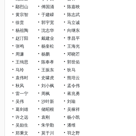
鄢烈山
傅国涌
陈嘉映
黄宗智
于建嵘
陈志武
徐贲
郭宇宽
马立诚
杨祖陶
沈志华
向继东
赵汀阳
戴建业
李昌平
张鸣
杨奎松
王海光
周濂
杨鹏
邓晓芒
王缉思
陈奉孝
郭世佑
马玲
王振东
狄马
袁伟时
史啸虎
熊培云
秋风
刘小枫
孟令伟
雷一宁
周枫
蒋兆勇
吴伟
沙叶新
刘瑜
葛剑雄
储昭根
吴稼祥
许之远
袁刚
杨小凯
吴励生
朱学勤
潘维
郑秉文
莫于川
羽之野