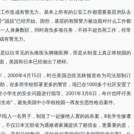
的工作造成有警无力。基本上所有的公安工作都需要基层所队去
个“战役”已经开始。因些，基层的有限警力被迫面对什么工作都
是一人身兼数职，同时肩负多项任务，不得不超负荷工作，经常
成有警无力。
再是以往常见的头痛医头脚痛医脚，而是从制度上真正将校园的
面，美国和日本已经做出了榜样。
，2000年4月15日，时任美国总统克林顿宣布为司法部制订
的资助，在多所学校部署更多的警官，现已在1000多个社区安置了
对小学生的安全问题进行指导。2001年3月6日，布什也呼吁美
重生命”，避免美国中小学校校园一再发生恶性枪击案件。
小学闯入一名男子，制造了一起惨绝人寰的凶杀案，8名学生惨遭
后，不仅日本文部省为遇难者家属提供了赔偿金，更重要的是，