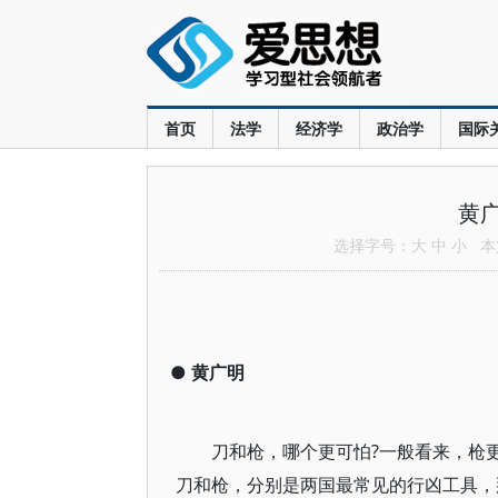
首页
法学
经济学
政治学
国际
黄
选择字号：
大
中
小
本文
●
黄广明
刀和枪，哪个更可怕?一般看来，枪
刀和枪，分别是两国最常见的行凶工具，