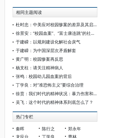
相同主题阅读
杜时忠：中美应对校园惨案的差异及其启示
徐景安：“校园血案”、“富士康连跳”的社会背景与应对方案
于建嵘：以规则建设化解社会戾气
于建嵘：为中国深层次矛盾解套
黄广明：校园惨案再反思
杨支柱：请关注精神病人
张鸣：校园幼儿园血案的背后
丁学良：对“准恐怖主义”要综合治理
徐贲：我们时代的精神状况：暴力伤害和社会非正义
吴飞：这个时代的精神体系到底怎么了？
热门专栏
秦晖
陈行之
郑永年
龙应台
丁学良
曹林