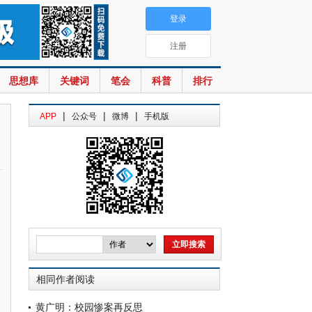
登录
注册
思想库
关键词
笔会
科普
排行
|
|
|
APP
公众号
微博
手机版
相同作者阅读
黄广明：校园惨案再反思