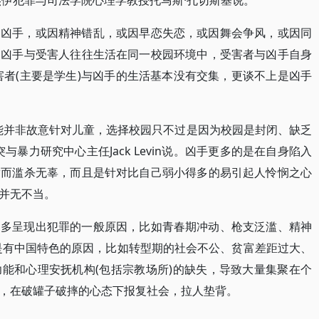
杰伊犯罪与司法学院心理学教授托马斯·孔切斯基说。
的凶手，或因精神错乱，或因早恋失恋，或因舞会争风，或因同
，凶手与受害人往往生活在同一校园环境中，受害者与凶手自身
害者(主要是学生)与凶手的生活基本没有交集，更谈不上是凶手
能并非故意针对儿童，选择校园只不过是因为校园是封闭、缺乏
暴力研究中心主任Jack Levin说。凶手更多的是在自身陷入
满而滥杀无辜，而且是针对比自己弱小得多的易引起人怜悯之心
并无不当。
更多呈现出犯罪的一般原因，比如青春期冲动、枪支泛滥、精神
是有中国特色的原因，比如转型期的社会不公、贫富差距过大、
能和心理安抚机构(包括宗教场所)的缺失，导致大量集聚在个
，在破罐子破摔的心态下报复社会，拉人垫背。