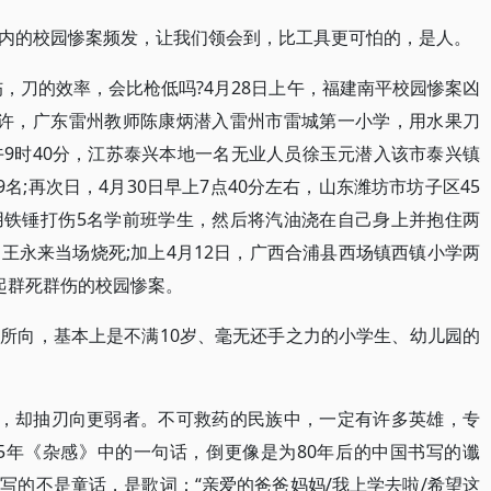
内的校园惨案频发，让我们领会到，比工具更可怕的，是人。
伤，刀的效率，会比枪低吗?4月28日上午，福建南平校园惨案凶
时许，广东雷州教师陈康炳潜入雷州市雷城第一小学，用水果刀
上午9时40分，江苏泰兴本地一名无业人员徐玉元潜入该市泰兴镇
名;再次日，4月30日早上7点40分左右，山东潍坊市坊子区45
用铁锤打伤5名学前班学生，然后将汽油浇在自己身上并抱住两
王永来当场烧死;加上4月12日，广西合浦县西场镇西镇小学两
起群死群伤的校园惨案。
所向，基本上是不满10岁、毫无还手之力的小学生、幼儿园的
怒，却抽刃向更弱者。不可救药的民族中，一定有许多英雄，专
25年《杂感》中的一句话，倒更像是为80年后的中国书写的谶
写的不是童话，是歌词：“亲爱的爸爸妈妈/我上学去啦/希望这