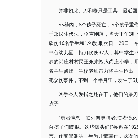
并非如此。刀和枪只是工具，最近国
55秒内，8个孩子死亡，5个孩子重
手郑民生伏法，枪声刚落，当天下午3
砍伤16名学生和1名教师;次日，29日
中心幼儿园，持刀砍伤32人，其中学生29
岁的尚庄村村民王永来闯入尚庄小学，
名学生点燃，学校老师奋力将学生抢出，
死众伤事件，不到一个半月里，发生了5
凶手令人发指之处在于，他们的屠刀
孩子。
“勇者愤怒，抽刃向更强者;怯者愤
向孩子们瞪眼。这些孱头们!”鲁迅在19
言。作家郑渊洁一生为儿童写作，这次他