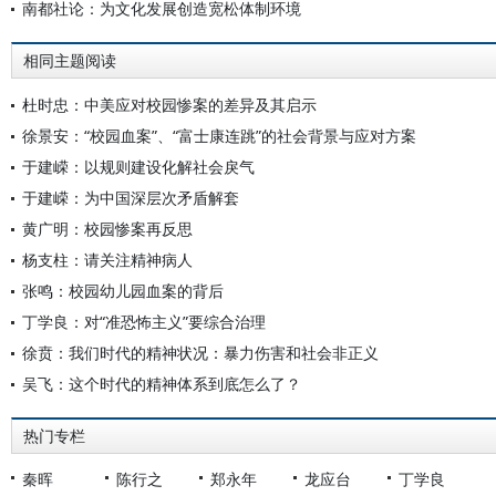
南都社论：为文化发展创造宽松体制环境
相同主题阅读
杜时忠：中美应对校园惨案的差异及其启示
徐景安：“校园血案”、“富士康连跳”的社会背景与应对方案
于建嵘：以规则建设化解社会戾气
于建嵘：为中国深层次矛盾解套
黄广明：校园惨案再反思
杨支柱：请关注精神病人
张鸣：校园幼儿园血案的背后
丁学良：对“准恐怖主义”要综合治理
徐贲：我们时代的精神状况：暴力伤害和社会非正义
吴飞：这个时代的精神体系到底怎么了？
热门专栏
秦晖
陈行之
郑永年
龙应台
丁学良