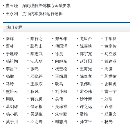
曹玉瑾：深刻理解关键核心金融要素
王永利：货币的本质和运行逻辑
热门专栏
秦晖
陈行之
郑永年
龙应台
丁学良
曹林
鄢烈山
傅国涌
陈嘉映
黄宗智
于建嵘
陈志武
徐贲
郭宇宽
马立诚
杨祖陶
沈志华
向继东
赵汀阳
戴建业
李昌平
张鸣
杨奎松
王海光
周濂
杨鹏
邓晓芒
王缉思
陈奉孝
郭世佑
马玲
王振东
狄马
袁伟时
史啸虎
熊培云
秋风
刘小枫
孟令伟
雷一宁
周枫
蒋兆勇
吴伟
沙叶新
刘瑜
葛剑雄
储昭根
吴稼祥
许之远
袁刚
杨小凯
吴励生
朱学勤
潘维
郑秉文
莫于川
羽之野
谢志浩
孙立平
杨光