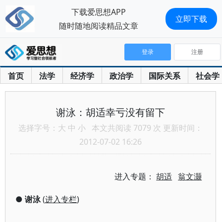
下载爱思想APP
立即下载
随时随地阅读精品文章
登录
注册
首页
法学
经济学
政治学
国际关系
社会学
谢泳：胡适幸亏没有留下
选择字号：
大
中
小
本文共阅读 7079 次 更新时间：
2012-07-02 16:26
进入专题：
胡适
翁文灏
●
谢泳
(
进入专栏
)