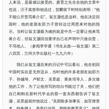
人来说，是最难以接受的。龚育之先生在他的文章中
也说，汪子嵩曾和他说过，贺麟留下时特别表明：“他
不能公开责骂蒋介石”。翁文灏也是这样。他在决定回
国时，他的老朋友邵力子曾转达过周恩来对他的指
示。当时让翁文灏最为难的就是中共一定要让他来骂
蒋介石，但翁文灏回信要求自己在声明中只做自责，
不骂他人。（参阅李学通《书生从政──翁文灏》第二
八四页，兰州大学出版社一九九六年）
我们从翁文灏后来的日记中可以看出，他在初回
中国时实在是无所适从，当时他的许多老朋友如邵力
子、孙越琦、卢郁文、吴景超、黄炎培等人，多次做
他的工作，为了让他所写的坦白书能过了关，他们把
自己刚刚在新时代学会的那一套东西都告诉了翁文
灏，吴景超就对他说过，“吴因盼多加事实，如官僚资
本、特务押人、美帝行动等，期能有教育意义”。他就