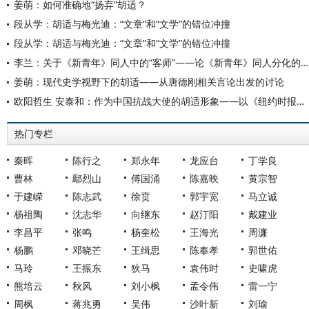
姜萌：如何准确地“扬弃”胡适？
段从学：胡适与梅光迪：“文章”和“文学”的错位冲撞
段从学：胡适与梅光迪：“文章”和“文学”的错位冲撞
李兰：关于《新青年》同人中的“客师”——论《新青年》同人分化的重要细节
姜萌：现代史学视野下的胡适——从唐德刚相关言论出发的讨论
欧阳哲生 安泰和：作为中国抗战大使的胡适形象——以《纽约时报》《华盛顿邮报》的报道为文本的讨论
热门专栏
秦晖
陈行之
郑永年
龙应台
丁学良
曹林
鄢烈山
傅国涌
陈嘉映
黄宗智
于建嵘
陈志武
徐贲
郭宇宽
马立诚
杨祖陶
沈志华
向继东
赵汀阳
戴建业
李昌平
张鸣
杨奎松
王海光
周濂
杨鹏
邓晓芒
王缉思
陈奉孝
郭世佑
马玲
王振东
狄马
袁伟时
史啸虎
熊培云
秋风
刘小枫
孟令伟
雷一宁
周枫
蒋兆勇
吴伟
沙叶新
刘瑜