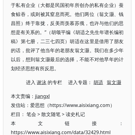
于私有企业（大都是民国初年所创办的私有企业）蚕
食鲸吞，或则被其窒息而死。他们两位（翁文灏、钱
昌照）终于靠拢，反美而羡慕苏俄，也许与他们的思
想是有关系的。”（胡颂平编《胡适之先生年谱长编初
稿》第七册，二三七四页）胡适在这里是借用了朋友
的话，批评了他当年的老朋友翁文灏。我们在多少年
以后，想到翁文灏最后的选择，不能不对他早年的计
划经济思想有所反思。
进入
谢泳
的专栏 进入专题：
胡适
翁文灏
本文责编：
jiangxl
发信站：爱思想（https://www.aisixiang.com）
栏目：
笔会
>
散文随笔
>
读史札记
本文链接：
https://www.aisixiang.com/data/32429.html