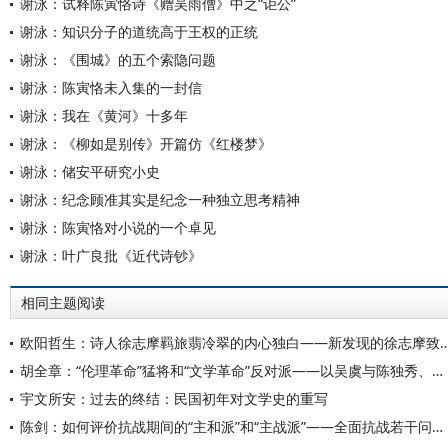
谢泳：试释陈寅恪诗《赠吴雨僧》中之“讵公”
谢泳：知识分子的道统高于王权的正统
谢泳：《围城》的五个索隐问题
谢泳：陈寅恪未入集的一封信
谢泳：我在《黄河》十多年
谢泳：《柳如是别传》开篇仿《红楼梦》
谢泳：储安平研究小史
谢泳：纪念顾准其实是纪念一种独立思考精神
谢泳：陈寅恪对小说的一个卓见
谢泳：叶广良批《近代诗钞》
相同主题阅读
欧阳哲生：诗人徐志摩羁旅翡冷翠的内心独白——新发现的徐
胡全章：“伦理革命”猛将和“文学革命”反对派——以吴虞与陈独秀、柳亚子的文学学术交往为中心
宇文所安：过去的终结：民国初年对文学史的重写
陈剑：如何评价抗战期间的“主和派”和“主战派”——全面抗战若干问题分析（五）