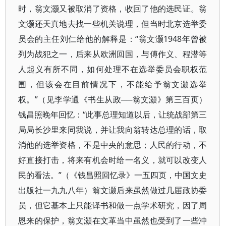
时，翁文灏又被取消了资格，收回了他的选民证。翁
文灏还天真地去找一些机关说理，但当时北京选举委
员会的主任刘仁给他的解释是：“翁文灏1948年曾被
列为战犯之一，后来从欧洲回国，与傅作义、程潜等
人起义有所不同，如何处理不在选举委员会职权范
围，但该会在目前情况下，不能给予翁文灏选举
权。”（见李学通《书生从政──翁文灏》第三百页）
钱昌照晚年回忆：“此事总理知道以后，让统战部第三
局局长沙里来同我说，并让我向翁转达总理的话，取
消他的选举资格，不是中央的意思；人民的行动，不
好直接打击，将来有机会时给一名义，就可以改变人
民的看法。”（《钱昌照回忆录》一五四页，中国文史
出版社一九九八年）翁文灏后来虽然做过几届政协委
员，但它基本上只能译书和做一点学术研究，因了周
恩来的保护，翁文灏在文革当中虽然也受到了一些冲