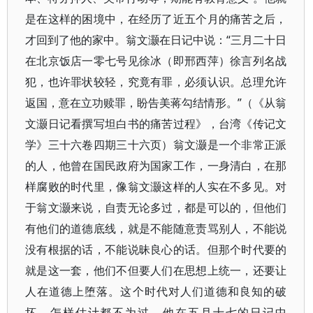
是在这样的困境中，在经历了近五个月的痛苦之后，
才回到了他的家中。翁文灏在日记中说：“三月二十日
在北京饭店一零七号见徐冰（即邢西萍）徐言列名战
犯，也许罪状较轻，究竟有罪，必须认识。总理允许
返国，意在立功赎罪，盼告美蒋勾结情形。”（《从翁
文灏日记看撰写坦白书的痛苦过程》，台湾《传记文
学》三十六卷四期三十六页）翁文灏是一个非常正派
的人，他曾在国民政府为国家工作，一身清白，在那
样腐败的时代里，像翁文灏这样的人实在不多见。对
于翁文灏来说，自责无论多过，都是可以的，但他们
有他们的道德底线，就是不能随意责骂别人，不能说
没有根据的话，不能说昧良心的话。但那个时代要的
就是这一套，他们不但要人们在思想上统一，还要让
人在道德上堕落。这个时代对人们道德和良知的破
坏，怎样估计都不为过。他在五月十七的日记中