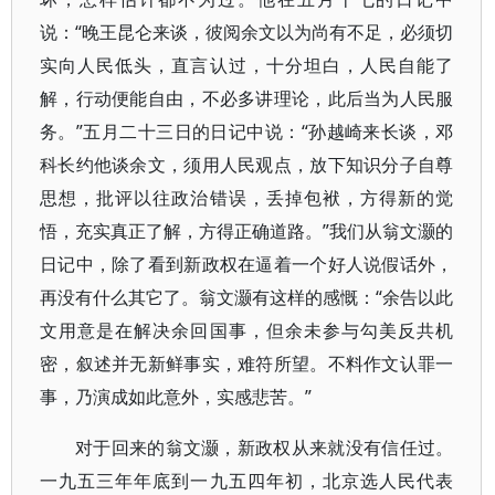
说：“晚王昆仑来谈，彼阅余文以为尚有不足，必须切
实向人民低头，直言认过，十分坦白，人民自能了
解，行动便能自由，不必多讲理论，此后当为人民服
务。”五月二十三日的日记中说：“孙越崎来长谈，邓
科长约他谈余文，须用人民观点，放下知识分子自尊
思想，批评以往政治错误，丢掉包袱，方得新的觉
悟，充实真正了解，方得正确道路。”我们从翁文灏的
日记中，除了看到新政权在逼着一个好人说假话外，
再没有什么其它了。翁文灏有这样的感慨：“余告以此
文用意是在解决余回国事，但余未参与勾美反共机
密，叙述并无新鲜事实，难符所望。不料作文认罪一
事，乃演成如此意外，实感悲苦。”
对于回来的翁文灏，新政权从来就没有信任过。
一九五三年年底到一九五四年初，北京选人民代表