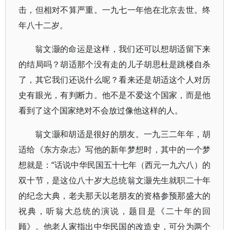
击，但相对不算严重。一九七一年他在北京去世。终
年八十二岁。
翁文灏的命运是这样，我们还可以想胡适留下来
的结局吗？胡适那个没有走的儿子胡思杜是跳楼自杀
了，其它我们还说什么呢？看来还是胡适这个人对历
史有眼光，有判断力。他不是不爱这个国家，而是他
看到了这个国家绝对不会放过像他这样的人。
翁文灏和胡适是很好的朋友。一九三二年年，胡
适给《东方杂志》写他的新年梦想时，其中的一个梦
想就是：“话说中华民国五十七年（西元一九六八）的
双十节，是这位八十岁大总统翁文灏先生就职二十年
的纪念大典，老夫那天以老朋友的资格参预那盛大的
祝典，听翁大总统的演说，题目是《二十年的回
顾》。他老人家指出中华民国的改造史，可分为两个