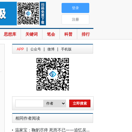
登录
注册
思想库
关键词
笔会
科普
排行
|
|
|
APP
公众号
微博
手机版
相同作者阅读
温家宝：鞠躬尽瘁 死而不已——追忆吴文俊先生