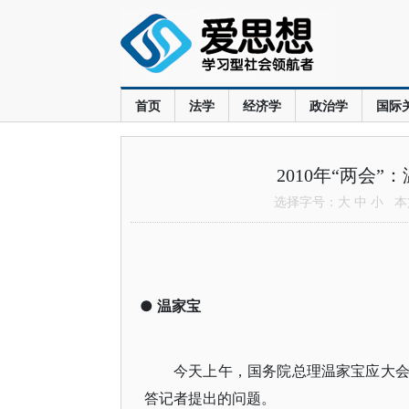
首页
法学
经济学
政治学
国际
2010年“两会
选择字号：
大
中
小
本文
●
温家宝
今天上午，国务院总理温家宝应大
答记者提出的问题。