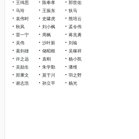
王缉思
陈奉孝
郭世佑
马玲
王振东
狄马
袁伟时
史啸虎
熊培云
秋风
刘小枫
孟令伟
雷一宁
周枫
蒋兆勇
吴伟
沙叶新
刘瑜
葛剑雄
储昭根
吴稼祥
许之远
袁刚
杨小凯
吴励生
朱学勤
潘维
郑秉文
莫于川
羽之野
谢志浩
孙立平
杨光