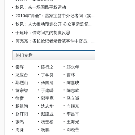
秋风：来一场国民平权运动
2010年“两会”：温家宝答中外记者问（实录全文）
秋风：人大推动预算公开 公众更需监督人大
于建嵘：信访问责的制度反思
何亮亮：省长抢记者录音笔事件中官员、媒体与民众的尊严
热门专栏
秦晖
陈行之
郑永年
龙应台
丁学良
曹林
鄢烈山
傅国涌
陈嘉映
黄宗智
于建嵘
陈志武
徐贲
郭宇宽
马立诚
杨祖陶
沈志华
向继东
赵汀阳
戴建业
李昌平
张鸣
杨奎松
王海光
周濂
杨鹏
邓晓芒