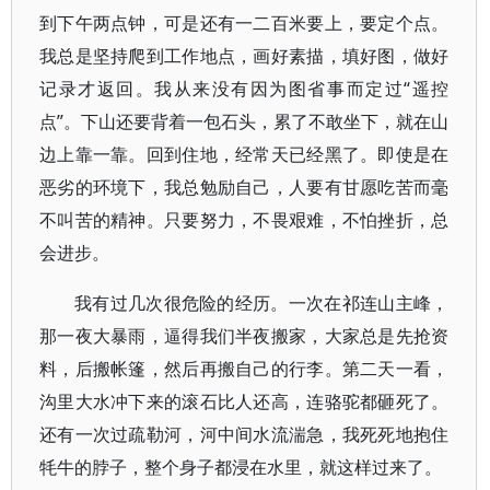
到下午两点钟，可是还有一二百米要上，要定个点。
我总是坚持爬到工作地点，画好素描，填好图，做好
记录才返回。我从来没有因为图省事而定过“遥控
点”。下山还要背着一包石头，累了不敢坐下，就在山
边上靠一靠。回到住地，经常天已经黑了。即使是在
恶劣的环境下，我总勉励自己，人要有甘愿吃苦而毫
不叫苦的精神。只要努力，不畏艰难，不怕挫折，总
会进步。
我有过几次很危险的经历。一次在祁连山主峰，
那一夜大暴雨，逼得我们半夜搬家，大家总是先抢资
料，后搬帐篷，然后再搬自己的行李。第二天一看，
沟里大水冲下来的滚石比人还高，连骆驼都砸死了。
还有一次过疏勒河，河中间水流湍急，我死死地抱住
牦牛的脖子，整个身子都浸在水里，就这样过来了。