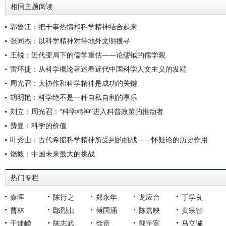
相同主题阅读
郭鲁江：把干事热情和科学精神结合起来
张同杰：以科学精神对待地外文明搜寻
王锐：近代变局下的儒学重估——论缪钺的儒学观
雷环捷：从科学概论著述看近代中国科学人文主义的发端
周光召：大协作和科学精神是成功的关键
胡明艳：科学绝不是一种自私自利的享乐
刘立：周光召：“科学精神”进入科普政策的推动者
费曼：科学的价值
叶秀山：古代希腊科学精神所受到的挑战——怀疑论的历史作用
饶毅：中国未来最大的挑战
热门专栏
秦晖
陈行之
郑永年
龙应台
丁学良
曹林
鄢烈山
傅国涌
陈嘉映
黄宗智
于建嵘
陈志武
徐贲
郭宇宽
马立诚