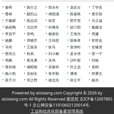
秦晖
陈行之
郑永年
龙应台
丁学良
曹林
鄢烈山
傅国涌
陈嘉映
黄宗智
于建嵘
陈志武
徐贲
郭宇宽
马立诚
杨祖陶
沈志华
向继东
赵汀阳
戴建业
李昌平
张鸣
杨奎松
王海光
周濂
杨鹏
邓晓芒
王缉思
陈奉孝
郭世佑
马玲
王振东
狄马
袁伟时
史啸虎
熊培云
秋风
刘小枫
孟令伟
雷一宁
周枫
蒋兆勇
吴伟
沙叶新
刘瑜
葛剑雄
储昭根
吴稼祥
许之远
袁刚
杨小凯
吴励生
朱学勤
潘维
郑秉文
莫于川
羽之野
谢志浩
孙立平
杨光
Powered by aisixiang.com Copyright © 2026 by
aisixiang.com All Rights Reserved 爱思想 京ICP备12007865
号-1 京公网安备11010602120014号.
工业和信息化部备案管理系统