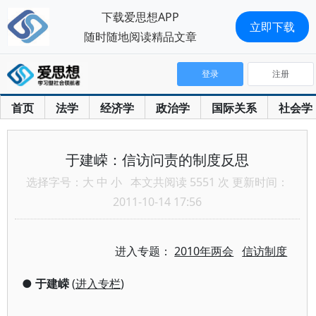
下载爱思想APP
立即下载
随时随地阅读精品文章
登录
注册
首页
法学
经济学
政治学
国际关系
社会学
于建嵘：信访问责的制度反思
选择字号：
大
中
小
本文共阅读 5551 次 更新时间：
2011-10-14 17:56
进入专题：
2010年两会
信访制度
●
于建嵘
(
进入专栏
)