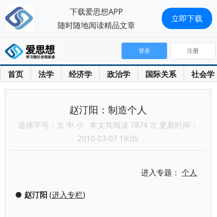
下载爱思想APP
立即下载
随时随地阅读精品文章
登录
注册
首页
法学
经济学
政治学
国际关系
社会学
赵汀阳：制造个人
选择字号：
大
中
小
本文共阅读 7874 次 更新时间：
2010-03-07 19:05
进入专题：
个人
●
赵汀阳
(
进入专栏
)