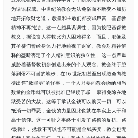
为话语权威。中世纪的教会无法免俗而不断变本加厉
地开拓敛财之道， 教皇和主教们都变成巨富，基督教
精神不再纯洁。这一点颇具讥讽性，因为按照基督教
教义，据说富人得救比穷人困难得多，而且，耶稣及
其圣徒们曾经身体力行地藐视了财富。教会对精神解
释的垄断否定了个人精神意识的独立性， 这一点严重
威胁着基督教初步创造出来的个人观念。教会终于堕
落到俗不可耐的地步，在16 世纪初甚至出现教会向教
徒出售“赦罪劵”的怪事，一个人只要向教会缴纳相当
数量的金币就可以被批准已经赎了罪， 获得免除在地
狱受苦的大赦。这等于承认金钱可以购买一切，可以
抵消一切罪恶，金钱的力量因此也就在事实上大于和
高于信仰。这一可耻之事终于引发了路德的反抗。路
德指出， 拯救不可以也不可能是金钱买卖，教会也无