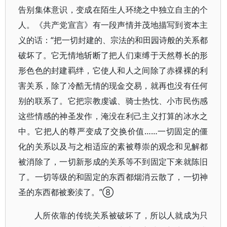
告别集体意识，变成在陌生人环绕之中独立自主的个
人。《共产党宣言》有一段声情并茂地描写到资本主
义的话：“把一切封建的、宗法的和田园诗般的关系都
破坏了。它无情地斩断了把人们束缚于天然尊长的形
形色色的封建羁绊，它使人和人之间除了赤裸裸的利
害关系，除了冷酷无情的现金交易，就再也没有任何
别的联系了。它把宗教虔诚、骑士热忱、小市民伤感
这些情感的神圣发作，淹没在利己主义打算的冰水之
中。它把人的尊严变成了交换价值……一切固定的僵
化的关系以及与之相适应的素被尊崇的观念和见解都
被消除了，一切新形成的关系等不到固定下来就陈旧
了。一切等级的和固定的东西都烟消云散了，一切神
圣的东西都被亵渎了。”⑧
人所依靠的传统关系被破坏了，所以人就成为只