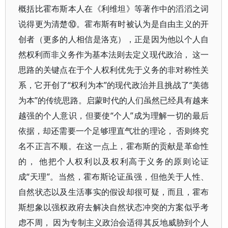
概括比霍布斯本人在《利维坦》等著作中的滔滔之词
说得更为清楚⑩。霍布斯有时被认为是自由主义的开
创者（更多的人相信是洛克），正是因为他以个人自
然权利而非义务作为基本法则去定义现代政治， 这一
思路的关键点在于个人权利优先于义务的非对称性关
系，它开创了“权利为本”的现代政治并且挑战了“美德
为本”的传统思路。启蒙时代的人们虽然已经具有越来
越强的个人意识，但要使“个人”成为理解一切的最后
依据，却还需要一个足够理直气壮的理论， 否则终究
名不正言不顺。在这一点上，霍布斯的贡献是革命性
的， 他把个人权利以及权利高于义务的原则论证
成“天理”。当然，霍布斯论证虽强，但他关于人性、
自然状态以及生活事实的假设却很可疑，而且，霍布
斯想象以强权政府去解决自然状态冲突的方案似乎考
虑不周， 因为专制主义政治会适得其反地威胁到个人