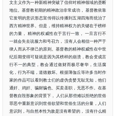
文主义作为一种新精神突破了信仰对精神领域的垄断
地位。基督教初期的精神政治非常成功， 基督教依靠
它发明的意识形态宣传得以传播到五湖四海而统治了
西方精神世界。但是，维持精神权力的关键在于榜样
的力量， 精神的权威性在于言行一致， 一旦言行不
一就会失去说服力和号召力， 没有人会相信一种严于
律人而从不律己的原则。基督教的精神权威性在中世
纪后期变得可疑就是因为其榜样的崩溃，教会变成言
行不一的典型，教会通过敛财而极尽奢华，生活腐
化，行为不端，道德败坏。根据薄伽丘等许多当时作
家的作品可以看到教士们的虚伪贪婪无耻无知，他们
通奸、鸡奸、骗财骗色、买卖圣职，无恶不作。在基
督教自毁形象的背景下， 人们从那些难以拒绝的世俗
罪恶中重新意识到世俗欲望和世俗生活的分量，人们
意识到，与自然本性为敌是没有希望的， 没有什么精