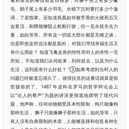
禽和鱼类的事情知道得很多，对狮子头上有多少鬣
毛、鹞子尾上有多少羽毛、水螅下沉时要打多少个漩
涡，了若指掌。还知道凤凰如何被芳香的火烧死后又
会复活，刺猬能够阻止航船行驶，但一见水就失去力
量，如此等等。所有这一切或大部分都是无稽之谈，
但是即使这些说法都是真的， 对我们寻找幸福生活又
有什么用处？ 知道飞禽走兽的特性而对人的本性一无
所知， 不知道我们从何处来，到何处去，以及为什么
生活，这到底有什么好处？ ”③如果考虑到当时人的
问题已经被遗忘很久了， 彼得拉克的这番话就算是惊
世骇俗的了。1487 年皮科在罗马的哲学辩论会上
以“论人的尊严”为题的讲演更彻底地摆明了现代问
题，他声称，任何动物都受其本性限制，狗只能像狗
那样生活， 狮子只能像狮子那样生活，如此等等，只
有人没有自身限制的本质，人能够选择和创造各种生