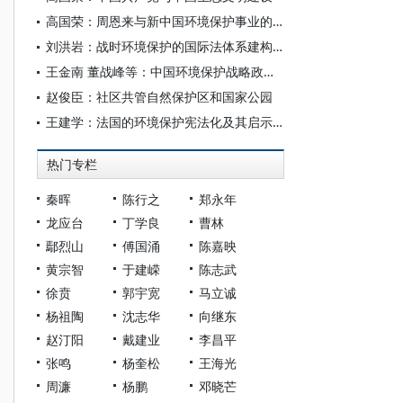
高国荣：周恩来与新中国环境保护事业的起步
刘洪岩：战时环境保护的国际法体系建构：从“软法”到“硬法”的向度转换
王金南 董战峰等：中国环境保护战略政策70年历史变迁与改革方向
赵俊臣：社区共管自然保护区和国家公园
王建学：法国的环境保护宪法化及其启示——以环境公益与环境人权的关系为主线
热门专栏
秦晖
陈行之
郑永年
龙应台
丁学良
曹林
鄢烈山
傅国涌
陈嘉映
黄宗智
于建嵘
陈志武
徐贲
郭宇宽
马立诚
杨祖陶
沈志华
向继东
赵汀阳
戴建业
李昌平
张鸣
杨奎松
王海光
周濂
杨鹏
邓晓芒