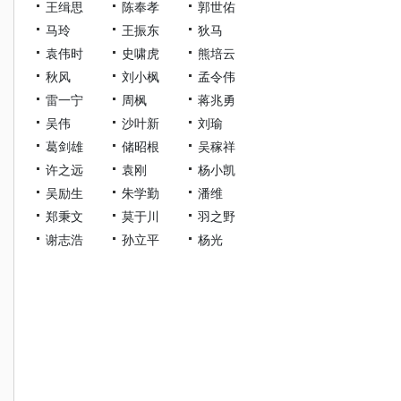
王缉思
陈奉孝
郭世佑
马玲
王振东
狄马
袁伟时
史啸虎
熊培云
秋风
刘小枫
孟令伟
雷一宁
周枫
蒋兆勇
吴伟
沙叶新
刘瑜
葛剑雄
储昭根
吴稼祥
许之远
袁刚
杨小凯
吴励生
朱学勤
潘维
郑秉文
莫于川
羽之野
谢志浩
孙立平
杨光