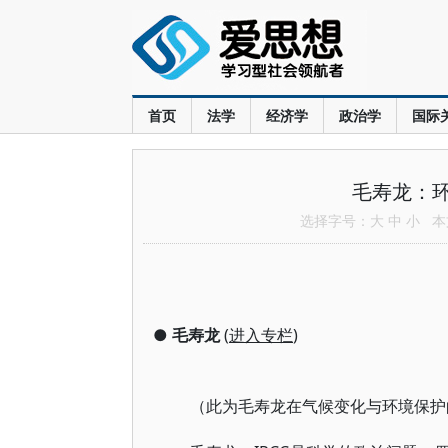
首页
法学
经济学
政治学
国际
毛寿龙：
选择字号：
大
中
小
本文
●
毛寿龙
(
进入专栏
)
（此为毛寿龙在气候变化与环境保护