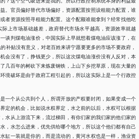
你的？这个空气吸进来是我的。所以行政控制系统本身的利益最
效益。官员偏好替代市场偏好，资源配置按照设租能力配置，谁
。或者资源按照寻租能力配置。这个配额谁能拿到？经常找他吃
实际上市场基础越差，政府替代市场水平越高，资源效率就越
国一谈判煤电油涨价，中国实际上早就想着煤电油应该涨了，在
钱的补贴没有意义，对老百姓来讲宁愿要更多的市场不要政府，
业机会没有了，挣钱更少，所以这次煤电油涨价没有人反对，本
长了几百年的树砍下来炼废钢铁，上山下乡挖草原，现在大量的
多环境破坏是由于政府工程引起的，所以这实际上是一个行政控
上是一个从公共到个人，所谓开放的产权要封闭，如果变成一个
权界定的机会，比如说水权界定，水之前的以后，水权可以根据
村，水从上游流下来，流过梯田，有你们家的我们家的他们家的
排水，水怎么进来，优先供给哪个地方，所以这个他们都有自己
家水缸一装就是你的，而是流动的，黄河水权也是一样，渔业资