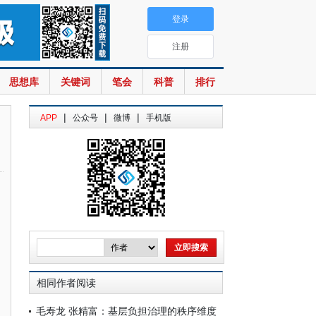
登录
注册
思想库
关键词
笔会
科普
排行
|
|
|
APP
公众号
微博
手机版
相同作者阅读
毛寿龙 张精富：基层负担治理的秩序维度