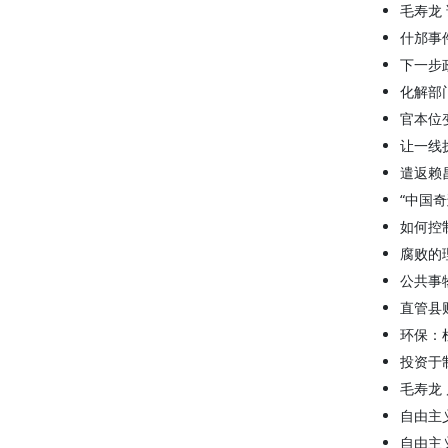
毛寿龙
什邡事
下一步
化解部
官本位
让一线
遣返赖
“中国
如何控
腐败的
公共事
直管县
环保：
投资于
毛寿龙
自由主
自由主