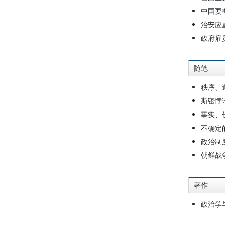
中国要
治安应
政府雇
随笔
秩序、
斯密悖
事实、
不确定
政治制
朝鲜战
著作
政治学