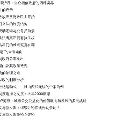
 谭沂丹：公众相信政府的四种境界
件的启示
政改应从财政民主开始
门立法的制度结构
变动逻辑与公务员前景
执法者真正拥有执法权
昌星们的难点究竟在哪
奇迹”的未来走向
制政府公车支出
理由及其政策透视
物的治理之道
财政的制度分析
杜绝运动式——以山西和无锡的个案为例
制度选择之制度：大旱2000痛思
 卢海燕：城市公交公益化的价值取向与发展的多元战略
义与新左派：继续讨论抑或告别争论？
义与新左派争论之评论