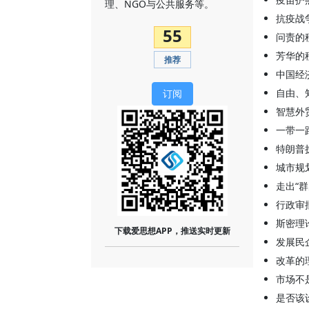
理、NGO与公共服务等。
抗疫战
55
问责的
芳华的
推荐
中国经
自由、
订阅
智慧外
一带一
特朗普
城市规
走出“
行政审
斯密理
下载爱思想APP，推送实时更新
发展民
改革的
市场不
是否该