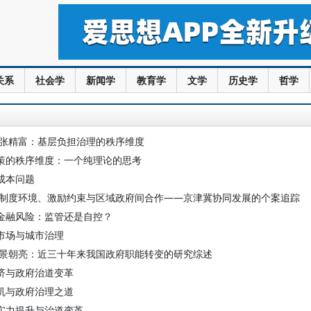
关系
社会学
新闻学
教育学
文学
历史学
哲学
 张精富：基层负担治理的秩序维度
策的秩序维度：一个纯理论的思考
成本问题
 制度环境、激励约束与区域政府间合作——京津冀协同发展的个案追踪
金融风险：监管还是自控？
市场与城市治理
 景朝亮：近三十年来我国政府职能转变的研究综述
济与政府治道变革
机与政府治理之道
实力提升与治道变革