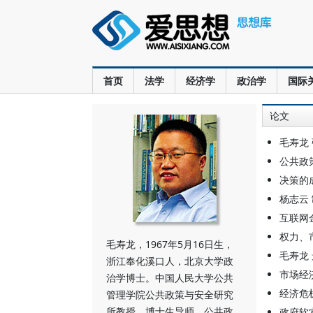
首页
法学
经济学
政治学
国际
论文
毛寿龙
公共政
决策的
杨志云
互联网
权力、
毛寿龙，1967年5月16日生，
毛寿龙
浙江奉化溪口人，北京大学政
市场经
治学博士。中国人民大学公共
经济危
管理学院公共政策与安全研究
所教授、博士生导师，公共政
政府软