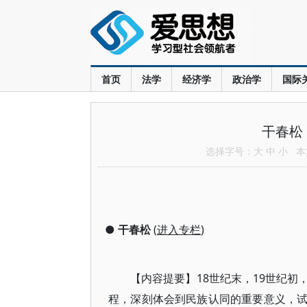
首页
法学
经济学
政治学
国际
干春松
选择字号：
大
中
小
本文
●
干春松
(
进入专栏
)
【内容提要】18世纪末，19世纪
程，深刻体会到民族认同的重要意义，