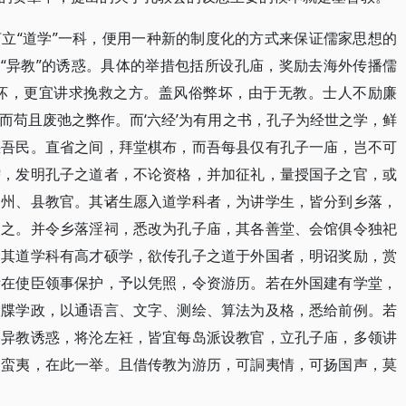
建言立“道学”一科，便用一种新的制度化的方式来保证儒家思想的
御“异教”的诱惑。具体的举措包括所设孔庙，奖励去海外传播儒
之坏，更宜讲求挽救之方。盖风俗弊坏，由于无教。士人不励廉
而苟且废弛之弊作。而‘六经’为有用之书，孔子为经世之学，鲜
惑吾民。直省之间，拜堂棋布，而吾每县仅有孔子一庙，岂不可
儒，发明孔子之道者，不论资格，并加征礼，量授国子之官，或
为州、县教官。其诸生愿入道学科者，为讲学生，皆分到乡落，
助之。并令乡落淫祠，悉改为孔子庙，其各善堂、会馆俱令独祀
。其道学科有高才硕学，欲传孔子之道于外国者，明诏奖励，赏
所在使臣领事保护，予以凭照，令资游历。若在外国建有学堂，
投牒学政，以通语言、文字、测绘、算法为及格，悉给前例。若
为异教诱惑，将沦左衽，皆宜每岛派设教官，立孔子庙，多领讲
夏蛮夷，在此一举。且借传教为游历，可詷夷情，可扬国声，莫