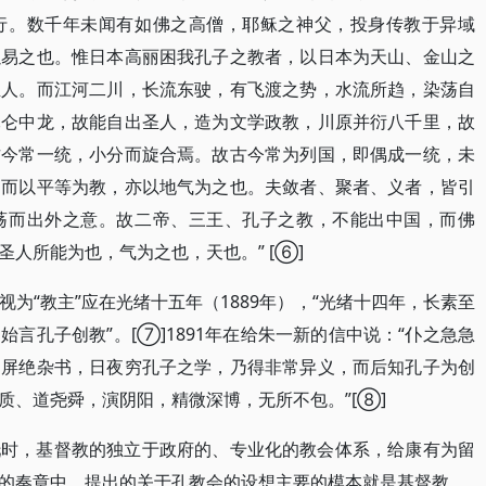
行。数千年未闻有如佛之高僧，耶稣之神父，投身传教于异域
以易之也。惟日本高丽困我孔子之教者，以日本为天山、金山之
圣人。而江河二川，长流东驶，有飞渡之势，水流所趋，染荡自
昆仑中龙，故能自出圣人，造为文学政教，川原并衍八千里，故
古今常一统，小分而旋合焉。故古今常为列国，即偶成一统，未
，而以平等为教，亦以地气为之也。夫敛者、聚者、义者，皆引
荡而出外之意。故二帝、三王、孔子之教，不能出中国，而佛
人所能为也，气为之也，天也。” [⑥]
为“教主”应在光绪十五年（1889年），“光绪十四年，长素至
言孔子创教”。[⑦]1891年在给朱一新的信中说：“仆之急急
，屏绝杂书，日夜穷孔子之学，乃得非常异义，而后知孔子为创
质、道尧舜，演阴阳，精微深博，无所不包。”[⑧]
托时，基督教的独立于政府的、专业化的教会体系，给康有为留
的奏章中，提出的关于孔教会的设想主要的模本就是基督教。