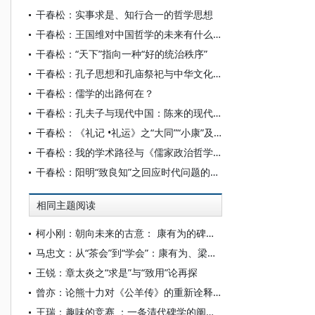
干春松：实事求是、知行合一的哲学思想
干春松：王国维对中国哲学的未来有什么构想？
干春松：“天下”指向一种“好的统治秩序”
干春松：孔子思想和孔庙祭祀与中华文化的延续性
干春松：儒学的出路何在？
干春松：孔夫子与现代中国：陈来的现代中国哲学研究
干春松：《礼记 •礼运》之“大同”“小康”及其解释史
干春松：我的学术路径与《儒家政治哲学大纲》
干春松：阳明“致良知”之回应时代问题的方式及其挫折
相同主题阅读
柯小刚：朝向未来的古意： 康有为的碑学革命与经学革命
马忠文：从“茶会”到“学会”：康有为、梁启超的政治宣传与“保国会”历史的生成
王锐：章太炎之“求是”与“致用”论再探
曾亦：论熊十力对《公羊传》的重新诠释及其晚期政治思想——从《读经示要》到《乾坤衍》
王瑞：趣味的竞赛 ：一条清代碑学的阐释路径