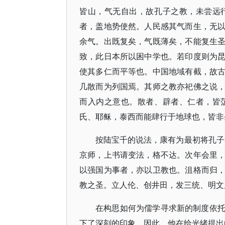
皆山，气无自出，故孔子之教，未尝远
者，盖地势使然。人民感其气而生，无
余气。出既复矣，气既薄矣，不能复生
致，此日本所以困中学也。若印度则为
使其多仁而平等也。中国地域有截，故
几散而为列国焉。其师之教亦祀佛之说
而入内之意也。散者、辟者、仁者，皆
氏、耶稣，泰西而能肆行于地球也，皆非圣
按陆宝千的说法，康有为最初将孔子视
京师，上书请变法，格不达。次年会里，始
以强国为事者，亦以卫教也。沮格而归
教之圣。立人伦、创井田，发三统、明文
在构思如何为儒学寻求新的制度依
下了深刻的印象，因此，他在给光绪提出