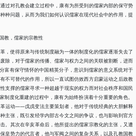
文通过对孔教会建立过程中，康有为所受到的儒家内部的保守势
的种种问题，从而为我们如何认识儒家在现代社会中的作用，提
国教，儒家的宗教性
变革，使得原来与传统制度融为一体的制度化的儒家逐渐失去了
的废除，对于儒家的传播、儒家与权力之间的关联被割断，进而
部分富有保守情怀的中国精英分子，意识到儒家的意义系统对于
具有不可替代的作用，所以一直试图仿效西方启蒙运动之后政教
度性支撑的儒家寻求一种超越于现实的权力而对社会秩序和国民
儒家制度化重建的过程中，康有为始终扮演着十分重要的角色。
改革运动——戊戌变法主要策划者，他对于传统经典的大胆解释
种种主张，既引发经学内部古今文之间的争议，也与影响到官方
攻击。其次在辛亥革命后，他所提出的儒家宗教化的主张，又遭
为保皇势力的代言者，他与军阀之间的复杂关系，以及孔教国教