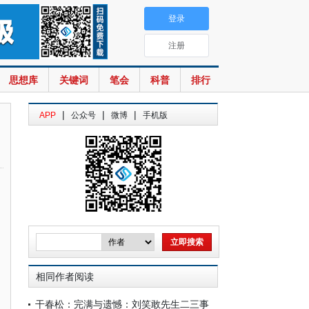
登录
注册
思想库
关键词
笔会
科普
排行
|
|
|
APP
公众号
微博
手机版
相同作者阅读
干春松：完满与遗憾：刘笑敢先生二三事