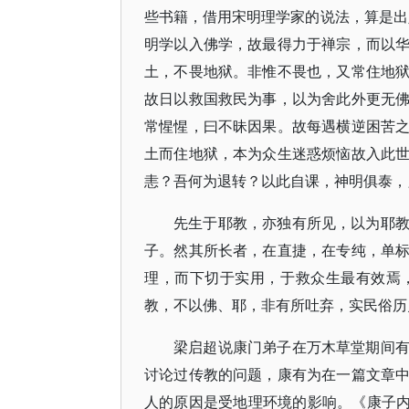
些书籍，借用宋明理学家的说法，算是出
明学以入佛学，故最得力于禅宗，而以
土，不畏地狱。非惟不畏也，又常住地
故日以救国救民为事，以为舍此外更无
常惺惺，曰不昧因果。故每遇横逆困苦
土而住地狱，本为众生迷惑烦恼故入此
恚？吾何为退转？以此自课，神明俱泰，
先生于耶教，亦独有所见，以为耶
子。然其所长者，在直捷，在专纯，单
理，而下切于实用，于救众生最有效焉
教，不以佛、耶，非有所吐弃，实民俗历史
梁启超说康门弟子在万木草堂期间
讨论过传教的问题，康有为在一篇文章
人的原因是受地理环境的影响。《康子内