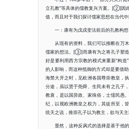
立孔教”等具体的儒教复兴方案。[②]
值，而且对于我们探讨儒家思想在当代中
一：康有为戊戌变法前后的孔教构想
从现有的资料，我们可以推断在万
儒家的想法。[③]而康有为之将孔子塑
好是要利用西方宗教的模式来重新“构造
的人影响，而这种抵御的方式却是要借助
海禁大开之时，见欧洲各国尊崇教皇，
分途，虽以贤于尧舜、生民未有之孔子
教衰，是以国异政、家殊俗，士懦民愚
纪，以视欧洲教皇之权力，其徒所至，
统天之说，推崇孔子以为教主，欲与天主
显然，这种反讽式的选择是基于他