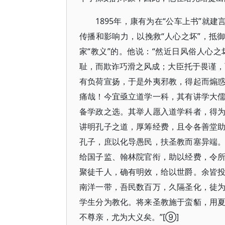
1895年，康有为在“公车上书”就
传播和影响力，以挽救“人心之坏”，抵
家“教义”的。他说：“然近日风俗人心
耻，而欺诈巧滑之风成；大臣托于畏谨，
有负荷宣扬，于是外夷邪教，得起而煽
痛哉！今宜亟立道学一科，其有讲学大
备学政之选。其举人愿入道学科者，得
讲明孔子之道，厚筹经费，且令各善堂
孔子，庶以化导愚民，扶圣教而塞异端
给国子监、翰林院官衔，助以经费，令
聚徒千人，确有明效，给以世爵。余皆
南洋一带，吾民数百万，久隔圣化，徒
学生分为教化。将来圣教施于蛮貊，用
不尊亲，尤为大义矣。”[⑨]