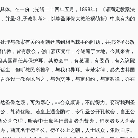
具体。在一份（光绪二十四年五月，1898年）《请商定教案法
，并呈<孔子改制考>，以尊圣师保大教绝祸萌折》中康有为的
来处理与教案有关的令朝廷感到相当棘手的问题，并把衍圣公改
西传教，皆有教会，创自嘉庆元年，今遂遍于大地。今其来者，
但其国家任其保护耳。其教会中，有总理，有委员，有入议院
人诸生，但听教民所推举，与我稍异耳。今若定律，必先去其国
，吾亦设一教会以当之，与为交涉，与定和约，与定教律，亦在
？然圣像之毁，可为寒心，非合众聚讲，不能得力。窃谓我列圣
上公，礼待优隆。若皇上通变酌时，令衍圣公开孔教会，自王公
圣公为总理，听会中士庶学行最高者为督办，稍次者多人为会
分办，藉其名于衍圣公。衍圣公上之朝，人士既众，集款自厚。