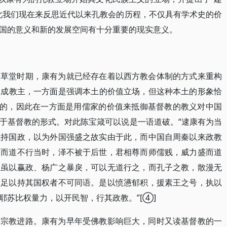
因此我们现在来反思近代以来孔教会的历程，不仅具有学术史的价
国的意义和新的发展空间有十分重要的现实意义。
木草堂时期，康有为就已经存在着以西方教会体制的方式来重构
造成教主，一方面是强调本土的价值立场，但这种本土的形象恰
”的，因此在一方面是用儒家的价值来抵御基督教的教义对中国
于基督教的形式。对此陈宝箴可以说是一语道破。“逮康有为当
执持国政，以为外国强盛之故实由于此，而中国自周秦以来政教
，而道不行当时，泽不被于后世，君相尊而师儒贱，威力盛而道
。虽以赢政、杨广之暴戾，可以无道行之，而孔子之教，散漫无
皆足以持其国权者不可同语。是以愤懑郁积，援素王之号，执以
耶苏比权量力，以开民智，行其政教。”[④]
的宗教进路。康有为早年受佛教影响巨大，同时又读基督教的一