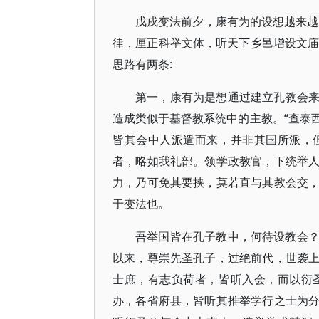
戊戌变法前夕，康有为的设想越来越
律，厘正科举文体，听天下乡邑增设文庙
思路有两条:
第一，康有为是想通过建立孔教会
造成类似于基督教系统中的主教。“查泰
皆其会中人派遣而来，并非其国所派，
者，略如我礼部。领学政教官，下统举
力，乃可免其要挟，莫若直与其教会交
于变法也。
吾举国皆在孔子教中，何待设教会
以来，尊崇先圣孔子，过绝前代，世袭
士庶，有志负荷者，皆听入会，而以衍
办，各省府县，皆听其推举学行之士为