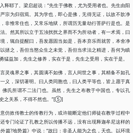
入释耶了。梁启超说：“先生于佛教，尤为受用者也。先生由阳
华严宗为归宿焉。其为学也，即心是佛，无得无证，以故不歆净
狱，非惟常住也，又常乐地狱，所谓历无量劫行菩萨行是也。是
佛法。然其所以立于五浊扰扰之界而不为所动者，有一术焉，曰
之境，辄自提醒曰，吾发愿固当如是，吾本弃乐而就苦，本舍净
世以拯之，吾但当愍众生之未觉，吾但当求法之精进，吾何为瞋
勇猛益加，先生之修养，实在于是，先生之受用，实在于是。
教言灵魂界之事，其圆满不如佛，言人间世之事，其精备不如孔
标一义，深切著明。曰人类同胞也，曰人类平等也，皆上愿于真
，佛氏所谓不二法门也。虽然，先生之布教于中国也，专以孔
之关系，不得不然也。”[⑤]
有意仿效传教士的传教行为，或许能断定他们师徒在教学过程中
中还专门论证了孔教之所以传播不远，没有出现释迦牟尼这样的
外篇?地势篇》中说：“故曰：非圣人能为之也，天也。以环境