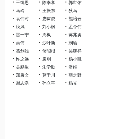
王缉思
陈奉孝
郭世佑
马玲
王振东
狄马
袁伟时
史啸虎
熊培云
秋风
刘小枫
孟令伟
雷一宁
周枫
蒋兆勇
吴伟
沙叶新
刘瑜
葛剑雄
储昭根
吴稼祥
许之远
袁刚
杨小凯
吴励生
朱学勤
潘维
郑秉文
莫于川
羽之野
谢志浩
孙立平
杨光