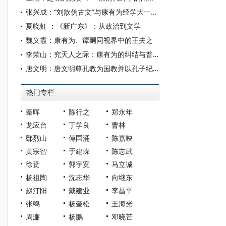
张兴成：“刘歆伪古文”与康有为经学大一统思想
夏晓虹 ：《新广东》：从政治到文学
魏义霞：康有为、谭嗣同视界中的王夫之
李荣山：究天人之际：康有为的纠结与普遍性的两难——从费孝通出发的考察
唐文明：唐文明尊孔教为国教并以孔子纪年——戊戌流亡后康有为的孔教思想
热门专栏
秦晖
陈行之
郑永年
龙应台
丁学良
曹林
鄢烈山
傅国涌
陈嘉映
黄宗智
于建嵘
陈志武
徐贲
郭宇宽
马立诚
杨祖陶
沈志华
向继东
赵汀阳
戴建业
李昌平
张鸣
杨奎松
王海光
周濂
杨鹏
邓晓芒