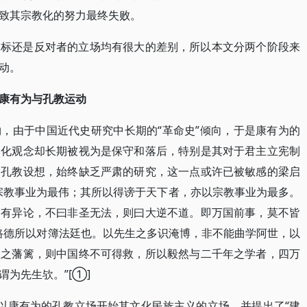
致其宗教化的努力最终失败。
目标还是反对者的立场均有很大的差别，所以本文分两个阶段来
动。
康有为与孔教运动
，由于中国近代史研究中长期的“革命史”倾向，于是康有为的
文化观念却长期被视为是保守和落后，特别是其对于君主立宪制
是孔教设想，始终缺乏严肃的研究，这一点或许已被敏感的梁启
宗教事业为最伟；其所以得谤于天下者，亦以宗教事业为最多。
稍有异论，不曰非圣无法，则曰大逆不道。即万国前事，莫不皆
路德所以对簿法廷也。以先生之多识淹博，非不能曲学阿世，以
想之藩篱，则中国终不可得救，所以毅然与二千年之学者，四万
为先生欤。”[①]
始以康有为的孔教立场开始其文化民族主义的立场，并提出了“建