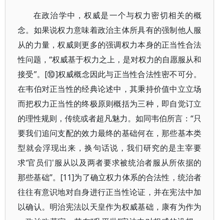
在政治学中，权威是一个与权力密切相关的概
念。如果说权力意味着政治主体所具有的强制他人服
从的力量，权威则更多的强调权力本身的正当性合法
性问题，“权威基于权力之上，是对权力的自愿服从和
接受”。[⑩]权威概念因此与正当性合法性密不可分。
在韦伯对正当性的经典论述中，其秉持价值中立立场
而把权力正当性的终极原则概括为三种，即自觉订立
的理性规则，传统或者超凡魅力。如同韦伯所言：“只
要我们追问支配的效力最终的基础何在，那些基本类
型就会浮现出来，换句话说，我们研究的是主宰要
求‘官员们'服从以及两者要求被统治者服从所依据的
那些基础”。[11]为了确立权力体系的合法性，统治者
往往有意识地对自身进行正当性论证，并在宪法中加
以确认。明治宪法以天皇作为权威基础，康有为作为