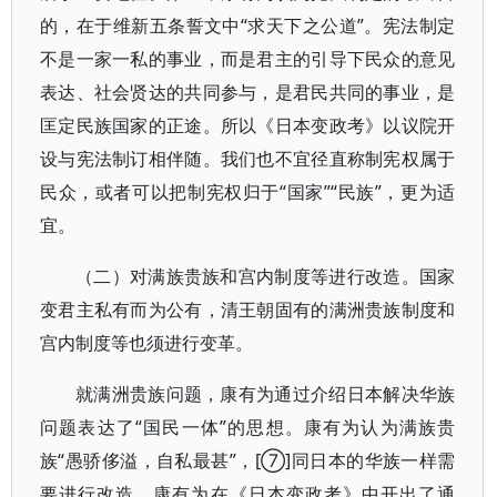
的，在于维新五条誓文中“求天下之公道”。宪法制定
不是一家一私的事业，而是君主的引导下民众的意见
表达、社会贤达的共同参与，是君民共同的事业，是
匡定民族国家的正途。所以《日本变政考》以议院开
设与宪法制订相伴随。我们也不宜径直称制宪权属于
民众，或者可以把制宪权归于“国家”“民族”，更为适
宜。
（二）对满族贵族和宫内制度等进行改造。国家
变君主私有而为公有，清王朝固有的满洲贵族制度和
宫内制度等也须进行变革。
就满洲贵族问题，康有为通过介绍日本解决华族
问题表达了“国民一体”的思想。康有为认为满族贵
族“愚骄侈溢，自私最甚”，[⑦]同日本的华族一样需
要进行改造。康有为在《日本变政考》中开出了通