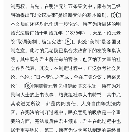
制宪权。首先，在明治元年五条誓文中，康有为已经
明确提出“以众议决事”是维新变法的基本原则。[④]
本文后面还将对此作进一步论述。康有为所描述的明
治宪法编订始于明治九年（1876年），天皇下诏元老
院“取调美制，编定宪法”[⑤]。此处“美制”是各国良
制之意。此时的元老院已集合太政官下的左院和集议
院，其中既有君主所任命的官僚，也容纳了大量的社
会各界代表。其次，在制定过程中，广泛参考社会舆
论。他说：“日本变法之有成，全在广集众议，博采舆
论” 。[⑥]伴随着元老院和伊藤博文拟宪，康有为对
民间人士的上书议事、结党组社事大书特书，其中尤
其改进党所议，都是内阁责任、人身自由等宪法内
容。在宪法的制订过程中，民众意见的吸收是一个重
要的方面。宪法最后由君主颁布，君主在此过程中也
居于重要地位。第三，康有为认为宪法制定的最终目