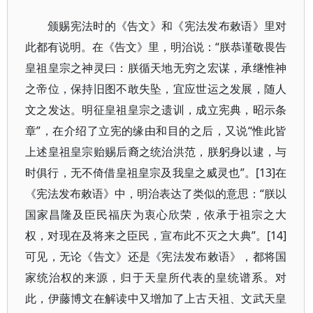
颁赐宪法时的《告文》和《宪法发布敕语》里对
此都有说明。在《告文》里，明治说：“朕恭谨敬畏告
皇祖皇宗之神灵曰：朕循天地无穷之宏谋，承继惟神
之帝位，保持旧图不敢失坠，宜应世运之发展，随人
文之发达。明征皇祖皇宗之遗训，成立宪典，昭示条
章”，在介绍了立宪的缘由和目的之后，又说“惟此皆
上述皇祖皇宗贻赐后裔之统治洪范，朕躬身以逮，与
时俱行，无不倚借皇祖皇宗及我皇之威灵也”。[13]在
《宪法发布敕语》中，明治表达了类似的意思：“朕以
国家昌隆及臣民福庆为衷心欣荣，依承于祖宗之大
权，对现在及将来之臣民，宣布此不灭之大典”。[14]
可见，无论《告文》还是《宪法发布敕语》，都将国
家统治权的来源，归于天皇所代表的皇统谱系。对
此，伊藤博文在解读中又增加了上古天祖、文武天皇