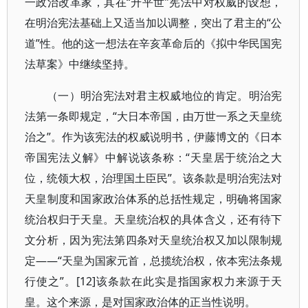
一政治改革家，其在“升平世”宪法中对权威的设想，
在明治宪法基础上又适当加以调整，突出了君主的“公
道”性。他的这一想法在辛亥革命后的《拟中华民国宪
法草案》中继续坚持。
（一）明治宪法对君主权威地位的肯定。明治宪
法第一条即规定，“大日本帝国，由万世一系之天皇统
治之”。作为该宪法的权威说明书，伊藤博文的《日本
帝国宪法义解》中解说该条称：“天皇居于统治之大
位，统领大权，治理国土臣民”。该条款是明治宪法对
天皇制度和国家政治体系的总括性规定，明确将国家
统治权归于天皇。天皇统治权的具体含义，还有待下
文分析，因为宪法第四条对天皇统治权又加以限制规
定——“天皇为国家元首，总揽统治权，依本宪法条规
行使之”。[12]该条款在此实是指国家权力来源于天
皇。这个来源，是对国家政治体的正当性说明。