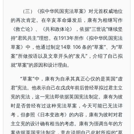
（三）《拟中华民国宪法草案》对元首权威地位
的再次肯定。在辛亥革命爆发后，康有为相继写作
《救亡论》、《共和政体论》，依据“三世说”继续坚
持“君民共主”理想。在1913年所作《拟中华民国宪法
草案》中，他通过制定14章 106 条的“草案”、为“草
案”所做按语以及文章开头的“发凡”，介绍了自己拟
就“草案”的原因和设计理由。
“草案”中，康有为自承其真正心仪的是英国“虚
君”宪法。他表示自己在戊戌年前后曾经草拟过君主立
宪的宪法，这一宪法即依据英国宪法制定。康有为彼
时是否曾经有过这种宪法草案，今天可能已无法详
考，但参照《日本变政考》的内容，康有为彼时对君
主立宪的设计确有相当的考虑。康有为强调当年的方
案依据英国宪法制定，意在说明自己此时所拟的“草