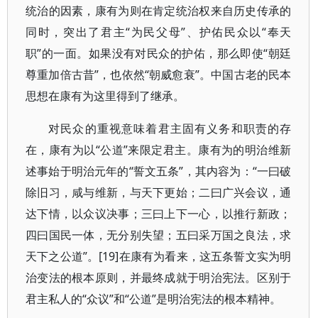
统治的因素，康有为则在肯定统治权来自历史传承的
同时，突出了君主“为民父母”、护佑民众以“奉天
职”的一面。如果没有对民众的护佑，那么即使“朝廷
尊重加倍古昔”，也依然“朝威愈衰”。中国古老的民本
思想在康有为这里得到了继承。
对民众的重视意味着君主固有义务和职责的存
在，康有为以“公道”来限定君主。康有为的明治维新
述事始于明治元年的“誓文五条”，其内容为：“一曰破
除旧习，咸与维新，与天下更始；二曰广兴会议，通
达下情，以众议决事；三曰上下一心，以推行新政；
四曰国民一体，无分别失望；五曰采万国之良法，求
天下之公道”。[19]在康有为看来，这五条誓文实为明
治变法的根本原则，并最终成就于明治宪法。区别于
君主私人的“众议”和“公道”是明治宪法的根本精神。