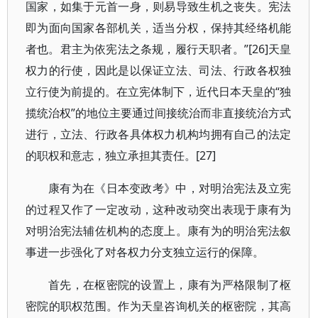
国家，如集于元首一身，则易导致生机之丧失。宪法
即为面向国家各部机关，适当分权，保持其经络机能
者也。君主为依宪法之条规，履行天职者。”[26]天皇
权力的行使，因此是以保证立法、司法、行政各权独
立行使为前提的。在立宪体制下，近代日本天皇的“独
揽统治权”的地位主要通过间接统治而非直接统治方式
进行，立法、行政各具体权力机构均拥有自己的法定
的职权和意志，独立承担其责任。[27]
康有为在《日本变政考》中，对明治宪法及立宪
的过程又作了一定改动，这种改动突出表现于康有为
对明治宪法辅佐机构的态度上。康有为的明治宪法叙
事进一步强化了对各权力分支独立运行的保障。
首先，在枢密院的设置上，康有为严格限制了枢
密院的职权范围。作为天皇咨询机关的枢密院，其高