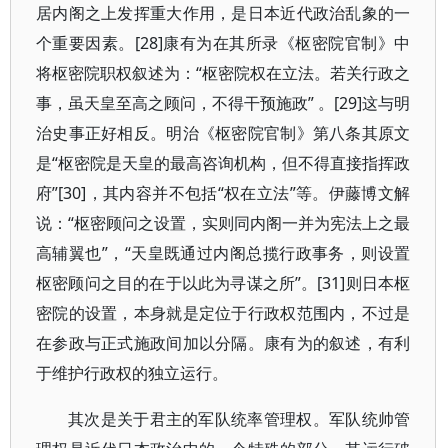
居内阁之上发挥重大作用，是日本近代政治乱象的一
个重要因素。[28]康有为在其所录《枢密院官制》中
将枢密院职权叙述为：“枢密院权在立法。若关行政之
事，虽天皇至高之顾问，不得干预施政” 。[29]这与明
治史事正好相反。明治《枢密院官制》第八条其原文
是“枢密院是天皇的最高咨询机构，但不得直接指挥政
府”[30]，其内容并不包括“权在立法”等。伊藤博文解
说：“枢密顾问之设置，实则同内阁一并为宪法上之最
高辅翼也”，“天皇既通过内阁总揽行政事务，则设置
枢密顾问之目的在于以此为寻谋之所”。[31]则日本枢
密院的设置，本身就是定位于行政权范围内，不过是
在参政与正式施政间加以分隔。康有为的叙述，有利
于维护行政权的独立运行。
其次是关于君主的军队统率管理权。军队统帅管