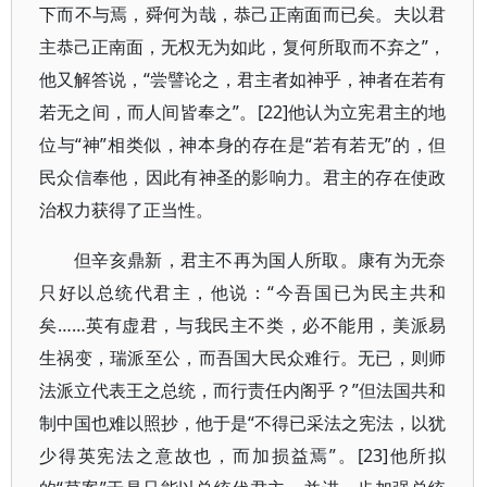
下而不与焉，舜何为哉，恭己正南面而已矣。夫以君
主恭己正南面，无权无为如此，复何所取而不弃之”，
他又解答说，“尝譬论之，君主者如神乎，神者在若有
若无之间，而人间皆奉之”。[22]他认为立宪君主的地
位与“神”相类似，神本身的存在是“若有若无”的，但
民众信奉他，因此有神圣的影响力。君主的存在使政
治权力获得了正当性。
但辛亥鼎新，君主不再为国人所取。康有为无奈
只好以总统代君主，他说：“今吾国已为民主共和
矣……英有虚君，与我民主不类，必不能用，美派易
生祸变，瑞派至公，而吾国大民众难行。无已，则师
法派立代表王之总统，而行责任内阁乎？”但法国共和
制中国也难以照抄，他于是“不得已采法之宪法，以犹
少得英宪法之意故也，而加损益焉”。[23]他所拟