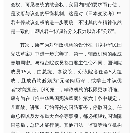
会权。可见总统的散会权，实因内阁的要求而行使，
是政府与议会的平衡机制。这是对《日本变政考》中
君主停散议会权的进一步明确，不过其内在精神依然
是一致的，即以君主协调各分支权力以谋求“公议”。
其次，康有为对辅政机构的设计在《拟中华民国
宪法草案》中进一步完善了。第一，辅政机构的组成
更加周密。与枢密院议员都由君主任命不同，国询院
成员15人，由总统、参议院、众议院各任命5人组
成，且成员均必须为“元老阅历深，或学士才识优
者”才能担任。[49]第二，辅政机构的权限更加明确。
康有为在《拟中华民国宪法草案》第六十条中规定，
凡宣战、讲和、订约等外交国防事务，停散国会、任
命总揆以及发布重大命令等事项，都必须经过国询院
同意后，总统才能行使。其他司法、监察等独立机构