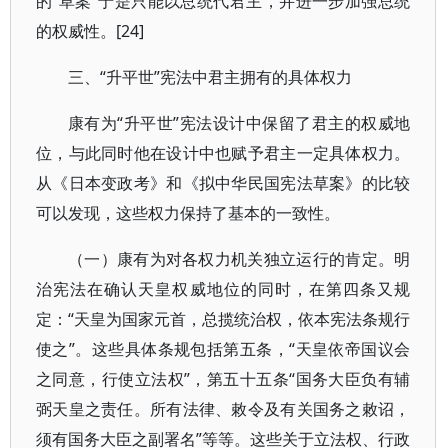
的“草案”于是只能以总统代君主，并进一步加强总统
的权威性。[24]
三、“升平世”宪法中君主拥有的具体权力
康有为“升平世”宪法设计中保留了君主的权威地
位，与此同时他在设计中也赋予君主一定具体权力。
从《日本变政考》和《拟中华民国宪法草案》的比较
可以发现，这些权力保持了基本的一致性。
（一）康有为对各权力机关独立运行的肯定。明
治宪法在确认天皇权威地位的同时，在第四条又规
定：“天皇为国家元首，总揽统治权，依本宪法条规行
使之”。这些具体条规包括第五条，“天皇依帝国议会
之同意，行使立法权”，第五十五条“国务大臣负有辅
弼天皇之责任。所有法律、敕令及有关国务之敕诏，
须有国务大臣之副署名”等等。这些关于立法权、行政