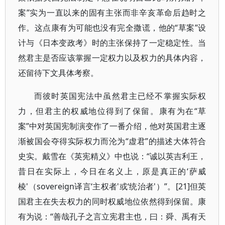
案”实为一直以来的固有主张而非辛亥革命后趋时之
作。这点康有为可能也没有完全撒谎，他的“草案”设
计与《日本变政考》时的主张保持了一定稳定性。当
然君主是否应该掌握一定权力以及权力的具体内容，
还留待下文具体考察。
而彼时英国宪法中虽然君主已经不掌握实际权
力，但君主的权威地位得到了保留。康有为在“草
案”中对英国宪制演变作了一番介绍，他对英国君主逐
渐被国会夺得实际权力而沦为“虚君”的描述大体符合
史实。戴雪在《英宪精义》中也说：“诚以英吉利王，
昔日在实际上，今日在名义上，原是真正的‘萨威
棱'（sovereign译言‘主权者'或‘统治者'）”。[21]但英
国君主在失去权力的同时权威地位依然得到保留。康
有为说：“善哉孔子之言立宪君主也，曰：舜、禹有天