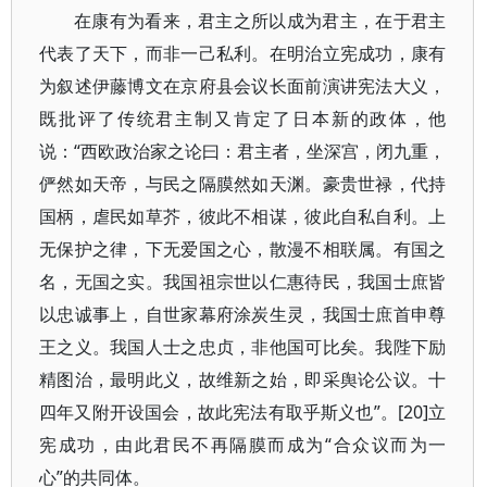
在康有为看来，君主之所以成为君主，在于君主
代表了天下，而非一己私利。在明治立宪成功，康有
为叙述伊藤博文在京府县会议长面前演讲宪法大义，
既批评了传统君主制又肯定了日本新的政体，他
说：“西欧政治家之论曰：君主者，坐深宫，闭九重，
俨然如天帝，与民之隔膜然如天渊。豪贵世禄，代持
国柄，虐民如草芥，彼此不相谋，彼此自私自利。上
无保护之律，下无爱国之心，散漫不相联属。有国之
名，无国之实。我国祖宗世以仁惠待民，我国士庶皆
以忠诚事上，自世家幕府涂炭生灵，我国士庶首申尊
王之义。我国人士之忠贞，非他国可比矣。我陛下励
精图治，最明此义，故维新之始，即采舆论公议。十
四年又附开设国会，故此宪法有取乎斯义也”。[20]立
宪成功，由此君民不再隔膜而成为“合众议而为一
心”的共同体。