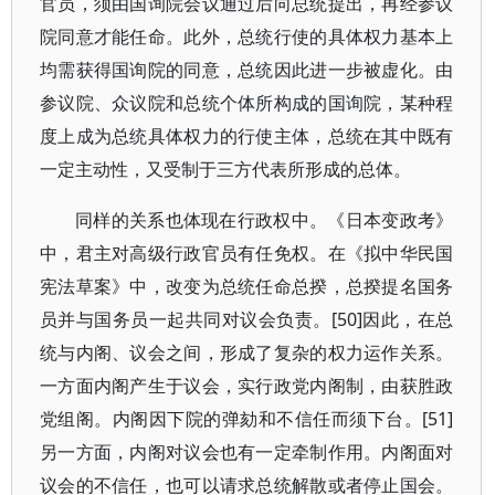
官员，须由国询院会议通过后向总统提出，再经参议
院同意才能任命。此外，总统行使的具体权力基本上
均需获得国询院的同意，总统因此进一步被虚化。由
参议院、众议院和总统个体所构成的国询院，某种程
度上成为总统具体权力的行使主体，总统在其中既有
一定主动性，又受制于三方代表所形成的总体。
同样的关系也体现在行政权中。《日本变政考》
中，君主对高级行政官员有任免权。在《拟中华民国
宪法草案》中，改变为总统任命总揆，总揆提名国务
员并与国务员一起共同对议会负责。[50]因此，在总
统与内阁、议会之间，形成了复杂的权力运作关系。
一方面内阁产生于议会，实行政党内阁制，由获胜政
党组阁。内阁因下院的弹劾和不信任而须下台。[51]
另一方面，内阁对议会也有一定牵制作用。内阁面对
议会的不信任，也可以请求总统解散或者停止国会。