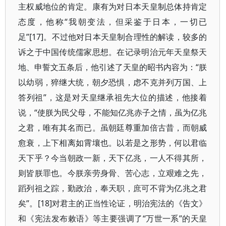
主权威地位的肯定。康有为对日本天皇制总体持肯定
态度，他称“我朝变法，但采鉴于日本，一切已
足”[17]。不过他对日本天皇制合理性的解读，较多的
诉之于中国传统儒家思想。在记录明治元年天皇祭天
地、申誓文五条后，他引述了天皇的昭书内容为：“朕
以幼弱，猝继大统，朝夕恐惧，虑不克并列万国、上
答列祖”，这是对天皇继承祖先大位的描述，他接着
说，“使朕为民父母，不能知亿兆赤子之情，虽为亿兆
之君，唯有其名而已。虽朝廷尊重加倍古昔，而朝威
愈衰，上下相离如霄壤也。以若是之形势，何以君临
天下乎？今当朝政一新，天下亿兆，一人不得其所，
则皆朕罪也。今朕亲劳身骨、苦心志，立艰难之先，
蹈列祖之踪，勤政治，奉天职，庶可不背为亿兆之君
矣”。[18]对君主的正当性论证，明治宪法的《告文》
和《宪法发布敕语》等主要强调了“万世一系”的天皇