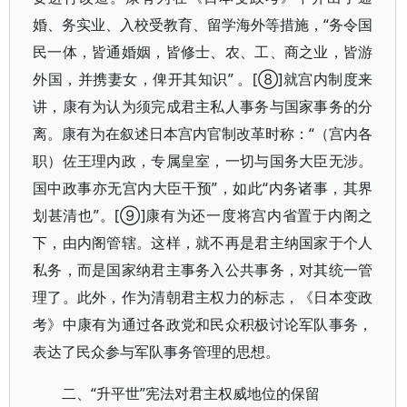
婚、务实业、入校受教育、留学海外等措施，“务令国
民一体，皆通婚姻，皆修士、农、工、商之业，皆游
外国，并携妻女，俾开其知识” 。[⑧]就宫内制度来
讲，康有为认为须完成君主私人事务与国家事务的分
离。康有为在叙述日本宫内官制改革时称：“（宫内各
职）佐王理内政，专属皇室，一切与国务大臣无涉。
国中政事亦无宫内大臣干预”，如此“内务诸事，其界
划甚清也”。[⑨]康有为还一度将宫内省置于内阁之
下，由内阁管辖。这样，就不再是君主纳国家于个人
私务，而是国家纳君主事务入公共事务，对其统一管
理了。此外，作为清朝君主权力的标志，《日本变政
考》中康有为通过各政党和民众积极讨论军队事务，
表达了民众参与军队事务管理的思想。
二、“升平世”宪法对君主权威地位的保留