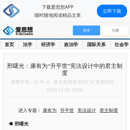
下载爱思想APP
立即下载
随时随地阅读精品文章
登录
注册
首页
法学
经济学
政治学
国际关系
社会学
邢曙光：康有为“升平世”宪法设计中的君主制
度
选择字号：
大
中
小
本文共阅读 8547 次 更新时间：
2024-12-06 10:56
进入专题：
康有为
升平世
宪法设计
君主制度
●
邢曙光