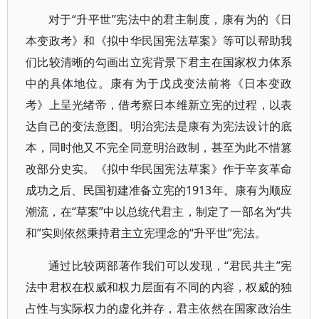
对于“升平世”宪法中的君主制度，康有为的《日
本变政考》和《拟中华民国宪法草案》等可以帮助我
们比较清晰的勾画出立宪背景下君主在国家权力体系
中的具体地位。康有为于戊戌变法前将《日本变政
考》上呈光绪帝，借考察日本维新立宪的过程，以表
达自己的变法意图。明治宪法是康有为宪法设计的底
本，同时他又不完全同意明治政制，甚至为此不惜篡
改部分史实。《拟中华民国宪法草案》作于辛亥革命
成功之后、民国初建准备立宪的1913年。康有为顺应
潮流，在“草案”中以总统代君主，制定了一部名为“共
和”实则依然秉持君主立宪理念的“升平世”宪法。
通过比较两部著作我们可以发现，“君民共主”宪
法中君权在权威和权力层面有不同的内容，权威的独
占性与实际权力的虚化并存，君主依然在国家政治生