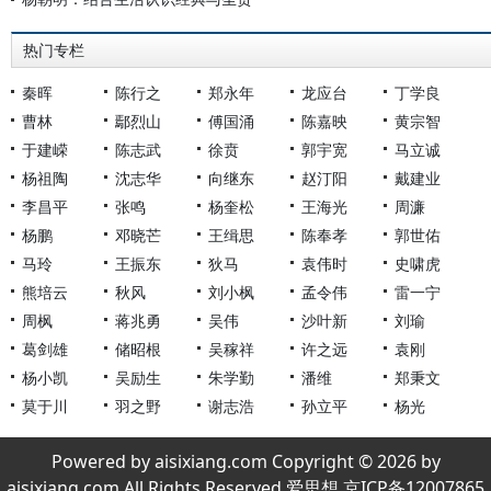
热门专栏
秦晖
陈行之
郑永年
龙应台
丁学良
曹林
鄢烈山
傅国涌
陈嘉映
黄宗智
于建嵘
陈志武
徐贲
郭宇宽
马立诚
杨祖陶
沈志华
向继东
赵汀阳
戴建业
李昌平
张鸣
杨奎松
王海光
周濂
杨鹏
邓晓芒
王缉思
陈奉孝
郭世佑
马玲
王振东
狄马
袁伟时
史啸虎
熊培云
秋风
刘小枫
孟令伟
雷一宁
周枫
蒋兆勇
吴伟
沙叶新
刘瑜
葛剑雄
储昭根
吴稼祥
许之远
袁刚
杨小凯
吴励生
朱学勤
潘维
郑秉文
莫于川
羽之野
谢志浩
孙立平
杨光
Powered by aisixiang.com Copyright © 2026 by
aisixiang.com All Rights Reserved 爱思想 京ICP备12007865