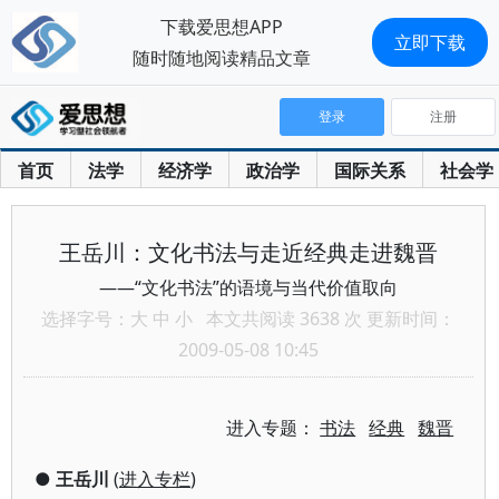
下载爱思想APP
立即下载
随时随地阅读精品文章
登录
注册
首页
法学
经济学
政治学
国际关系
社会学
王岳川：文化书法与走近经典走进魏晋
——“文化书法”的语境与当代价值取向
选择字号：
大
中
小
本文共阅读 3638 次 更新时间：
2009-05-08 10:45
进入专题：
书法
经典
魏晋
●
王岳川
(
进入专栏
)