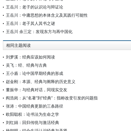
王岳川：老子的认识论与辩证论
王岳川：中庸思想的本体含义及其践行可能性
王岳川：老子其人其书之谜
王岳川 余三定：发现东方与再中国化
相同主题阅读
刘梦溪：经典应该如何阅读
吴飞：经、经典与古典
王小盾：论中国早期经典的形成
赵金刚：本源、经典与阐释的历史意义
董振华：与经典对话，同现实交友
阎浩岗：从“名著”到“经典”：指称改变引发的问题指
张涛：中国经典更新的三条路径
欧阳聪权：论书法为生命之学
刘红娟：回归传统与激活经典
杨朝明：结合生活认识经典与圣贤