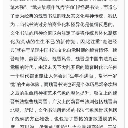
笔木强”、“武夫桀颉作气势”的犷悍怪诞书法，而遗忘
了更为经典的魏晋书法韵味及其文化精神传统。我认
为，当代书法过分的商业化和怪异化是值得反思的。
文化书法的精神价值取向注定了要将传统具体化凝炼
化为流动的生生不已的新传统，因此注重“走进经
典”就在于呈现中国书法文化自觉时期的魏晋情怀、魏
晋精神、魏晋风度、魏晋风骨。魏晋是中国书法真正
觉醒的时代，由汉末天下大乱开启的魏晋时代比任何
一个时代都更能让人体会到“生年不满百，常怀千岁
忧”的生命体验，而魏晋书法也正是个体历尽艰辛坎坷
之后的生命精神和艺术气象的整体提升。狭义上的魏
晋书法指曹魏两晋，广义上的魏晋书法则包括魏晋南
北朝。所以，文化书法所追求的书法气象风骨既包括
了魏碑的方正雄强，也包括了晋帖的萧散通脱的风
度。可以说，优雅的“晋韵”与含金量很高的“二王笔