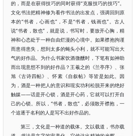
的，而是在获得技巧的同时获得“克服技巧的技巧”。
文化书法把精神修为看作书法的出发点，强调回到原
本的“书者，心画也”，不是“书者，钱画也”。古人
说“书者，散也”，就是说，书写时，要放开心胸，精
神和心态处于一种自由烂漫的心境中。如果襟抱拘谨
而患得患失，想到太多的蝇头小利，就不可能写出大
气的好作品。为什么书家饮酒微醺时，下笔有如神助
而出现意想不到的好作品？王羲之的《兰亭序》、张
旭《古诗四帖》、怀素《自叙帖》等皆是如此。因
为，酒是一种把人的意识和现实功利松脱开来的绝好
触媒——话是开心锁，酒是开心药，它就可以打开自
己的心锁。所以，“书者，散也”，必须散开襟抱，一
个追逐于名利的人是写不出好作品的。
第三，文化是一种道的载体。文以载道，书亦载
道。书法是文字的审美化，它传达出精神的光辉——