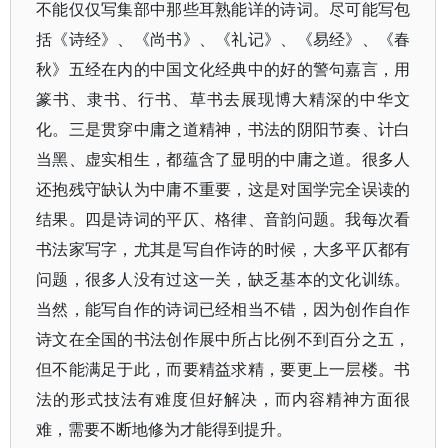
不能仅仅写集部中那些耳熟能详的诗词。尽可能写包
括《诗经》、《尚书》、《礼记》、《易经》、《春
秋》五经在内的中国文化经典中的好的警句嘉言，用
篆书、隶书、行书、草书去展现博大精深的中华文
化。三是贯穿中庸之道精神，书法的阴阳节奏、计白
当黑、虚实相生，都蕴含了显明的中庸之道。很多人
还抱残守缺认为中庸不重要，这是对国学完全误读的
结果。四是诗词的平仄、格律、音韵问题。我每次看
书法家写字，尤其是写自作诗的时候，大多平仄都有
问题，很多人没有过这一关，缺乏基本的文化训练。
当然，能写自作的诗词已经相当不错，因为创作自作
诗文在全国的书法创作展中所占比例不到百分之五，
但不能满足于此，而要精益求精，要更上一层楼。书
法的形式技法有难度但好解决，而内容精神方面很
难，需要不断地修为才能得到提升。