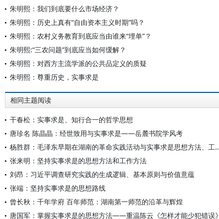
朱明熙：我们到底要什么市场经济？
朱明熙：历史上真有“自由资本主义时期”吗？
朱明熙：农村义务教育到底应当由谁来“埋单”？
朱明熙:“三农问题”到底应当如何缓解？
朱明熙：对西方主流学派的公共品定义的质疑
朱明熙：尊重历史，实事求是
相同主题阅读
干春松：实事求是、知行合一的哲学思想
唐珍名 陈晶晶：经世致用与实事求是——岳麓书院学风考
杨胜群：毛泽东早期在湖南的革命实践活动与实事求是思想
张来明：坚持实事求是的思想方法和工作方法
刘昂：习近平调查研究实践的生成逻辑、基本原则与价值意蕴
张端：坚持实事求是的思想路线
曾长秋：千年学府 百年师范：湖南第一师范的沿革与辉煌
唐国军：掌握实事求是的思想方法——重温陈云《怎样才能少犯错误