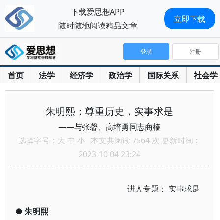
下载爱思想APP
立即下载
随时随地阅读精品文章
登录
注册
首页
法学
经济学
政治学
国际关系
社会学
朱明熙：尊重历史，实事求是
——与张馨、高培勇同志商榷
选择字号：
大
中
小
本文共阅读 7564 次 更新时间：
2023-10-04 23:24
进入专题：
实事求是
●
朱明熙