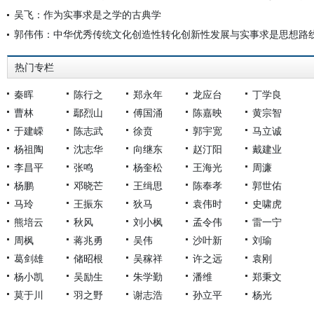
吴飞：作为实事求是之学的古典学
郭伟伟：中华优秀传统文化创造性转化创新性发展与实事求是思想路
热门专栏
秦晖
陈行之
郑永年
龙应台
丁学良
曹林
鄢烈山
傅国涌
陈嘉映
黄宗智
于建嵘
陈志武
徐贲
郭宇宽
马立诚
杨祖陶
沈志华
向继东
赵汀阳
戴建业
李昌平
张鸣
杨奎松
王海光
周濂
杨鹏
邓晓芒
王缉思
陈奉孝
郭世佑
马玲
王振东
狄马
袁伟时
史啸虎
熊培云
秋风
刘小枫
孟令伟
雷一宁
周枫
蒋兆勇
吴伟
沙叶新
刘瑜
葛剑雄
储昭根
吴稼祥
许之远
袁刚
杨小凯
吴励生
朱学勤
潘维
郑秉文
莫于川
羽之野
谢志浩
孙立平
杨光