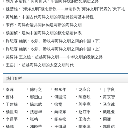
刘齐 罗语惊：向海而兴：中国海洋观的历史演进之路
魏楚雄：“海洋文明”概念新议——兼论作为“海洋文明”代表的“天下礼仪体制”
黄纯艳：中国古代海洋文明的演进路径与基本特性
宋伟：海洋命运共同体构建与新的海洋文明
杨国桢：建构中国海洋文明的概念话语体系
许纪霖 施展：农耕、游牧与海洋文明之间的中国（下）
许纪霖 施展：农耕、游牧与海洋文明之间的中国（上）
吴稼祥 王义桅：超越海洋文明——中华文明的发展之路
王岳川：超越海洋文明的太空文明时代
热门专栏
秦晖
陈行之
郑永年
龙应台
丁学良
曹林
鄢烈山
傅国涌
陈嘉映
黄宗智
于建嵘
陈志武
徐贲
郭宇宽
马立诚
杨祖陶
沈志华
向继东
赵汀阳
戴建业
李昌平
张鸣
杨奎松
王海光
周濂
杨鹏
邓晓芒
王缉思
陈奉孝
郭世佑