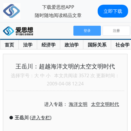
下载爱思想APP
立即下载
随时随地阅读精品文章
登录
注册
首页
法学
经济学
政治学
国际关系
社会学
王岳川：超越海洋文明的太空文明时代
选择字号：
大
中
小
本文共阅读 3572 次 更新时间：
2009-04-08 12:24
进入专题：
海洋文明
太空文明时代
●
王岳川
(
进入专栏
)