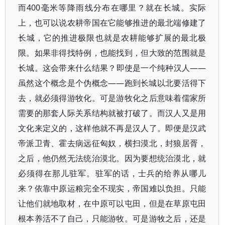
而400毫米等降雨线分布在哪里？就在长城。实际
上，也可以说农耕帝国在它能够推进的最北端修建了
长城，它的推进极限也就是农耕能够扩展的最北极
限。如果非得找特例，也能找到，但大致的范围就是
长城。这会带来什么结果？即使是一个纯种汉人——
虽然这个概念是个伪概念——跑到长城以北要活得下
去，就必须得游牧化。可是游牧化之后意味着儒家所
需要的那套人际关系结构就被打破了。而汉人又是用
文化来定义的，这样他就不再是汉人了。即便是汉武
帝派卫青、霍去病远征匈奴，横扫漠北，封狼居胥，
之后，他仍然无法统治漠北。因为要想统治漠北，就
必须得在那儿驻军。驻军的话，士兵的给养从哪儿
来？依靠中原运粮完全不现实，帝国难以负担。只能
让他们就地取材，在中原可以屯田，但是在草原屯田
根本养活不了自己，只能游牧。可是游牧之后，还是