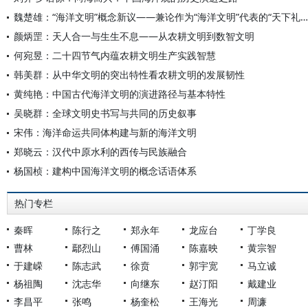
魏楚雄：“海洋文明”概念新议——兼论作为“海洋文明”代表的“天下礼仪体制”
颜炳罡：天人合一与生生不息——从农耕文明到数智文明
何宛昱：二十四节气内蕴农耕文明生产实践智慧
韩美群：从中华文明的突出特性看农耕文明的发展韧性
黄纯艳：中国古代海洋文明的演进路径与基本特性
吴晓群：全球文明史书写与共同的历史叙事
宋伟：海洋命运共同体构建与新的海洋文明
郑晓云：汉代中原水利的西传与民族融合
杨国桢：建构中国海洋文明的概念话语体系
热门专栏
秦晖
陈行之
郑永年
龙应台
丁学良
曹林
鄢烈山
傅国涌
陈嘉映
黄宗智
于建嵘
陈志武
徐贲
郭宇宽
马立诚
杨祖陶
沈志华
向继东
赵汀阳
戴建业
李昌平
张鸣
杨奎松
王海光
周濂