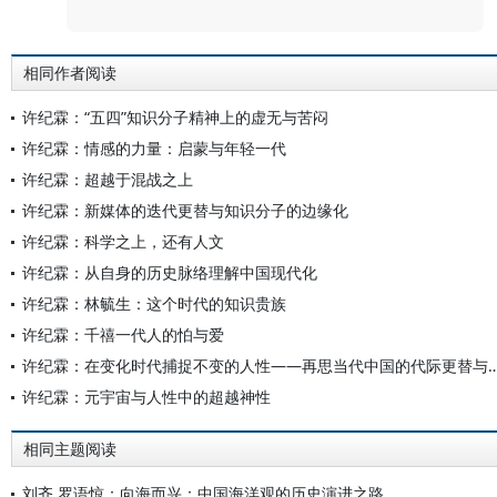
相同作者阅读
许纪霖：“五四”知识分子精神上的虚无与苦闷
许纪霖：情感的力量：启蒙与年轻一代
许纪霖：超越于混战之上
许纪霖：新媒体的迭代更替与知识分子的边缘化
许纪霖：科学之上，还有人文
许纪霖：从自身的历史脉络理解中国现代化
许纪霖：林毓生：这个时代的知识贵族
许纪霖：千禧一代人的怕与爱
许纪霖：在变化时代捕捉不变的人性——再思当代中国的代
许纪霖：元宇宙与人性中的超越神性
相同主题阅读
刘齐 罗语惊：向海而兴：中国海洋观的历史演进之路