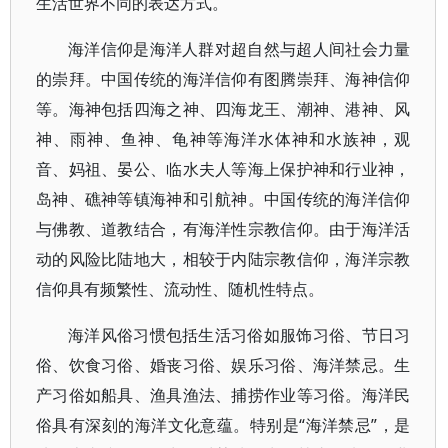
生活世界不同的表达方式。
海洋信仰是海洋人群对超自然与超人间社会力量
的崇拜。中国传统的海洋信仰有图腾崇拜、海神信仰
等。海神包括四海之神、四海龙王、潮神、港神、风
神、雨神、鱼神、龟神等海洋水体神和水族神，观
音、妈祖、晏公、临水夫人等海上保护神和行业神，
岛神、礁神等镇海神和引航神。中国传统的海洋信仰
与佛教、道教结合，有海洋性宗教信仰。由于海洋活
动的风险比陆地大，相较于内陆宗教信仰，海洋宗教
信仰具有频繁性、流动性、随机性特点。
海洋风俗习惯包括生活习俗如服饰习俗、节日习
俗、饮食习俗、婚丧习俗、娱乐习俗、海洋禁忌。生
产习俗如船具、渔具渔法、捕捞作业等习俗。海洋民
俗具有深刻的海洋文化意蕴。特别是“海洋禁忌”，是