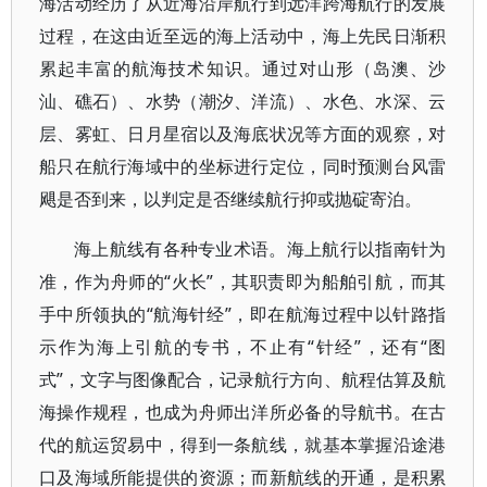
海活动经历了从近海沿岸航行到远洋跨海航行的发展
过程，在这由近至远的海上活动中，海上先民日渐积
累起丰富的航海技术知识。通过对山形（岛澳、沙
汕、礁石）、水势（潮汐、洋流）、水色、水深、云
层、雾虹、日月星宿以及海底状况等方面的观察，对
船只在航行海域中的坐标进行定位，同时预测台风雷
飓是否到来，以判定是否继续航行抑或抛碇寄泊。
海上航线有各种专业术语。海上航行以指南针为
准，作为舟师的“火长”，其职责即为船舶引航，而其
手中所领执的“航海针经”，即在航海过程中以针路指
示作为海上引航的专书，不止有“针经”，还有“图
式”，文字与图像配合，记录航行方向、航程估算及航
海操作规程，也成为舟师出洋所必备的导航书。在古
代的航运贸易中，得到一条航线，就基本掌握沿途港
口及海域所能提供的资源；而新航线的开通，是积累