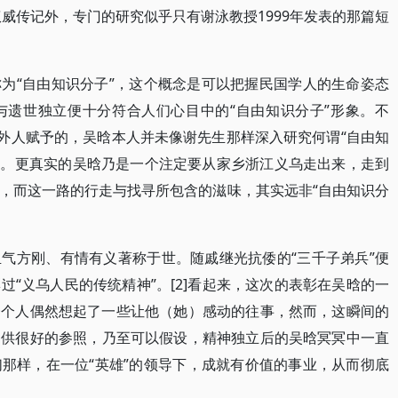
权威传记外，专门的研究似乎只有谢泳教授1999年发表的那篇短
为“自由知识分子”，这个概念是可以把握民国学人的生命姿态
与遗世独立便十分符合人们心目中的“自由知识分子”形象。不
是外人赋予的，吴晗本人并未像谢先生那样深入研究何谓“自由知
”它。更真实的吴晗乃是一个注定要从家乡浙江义乌走出来，走到
，而这一路的行走与找寻所包含的滋味，其实远非“自由知识分
气方刚、有情有义著称于世。随戚继光抗倭的“三千子弟兵”便
“义乌人民的传统精神”。[2]看起来，这次的表彰在吴晗的一
一个人偶然想起了一些让他（她）感动的往事，然而，这瞬间的
提供很好的参照，乃至可以假设，精神独立后的吴晗冥冥中一直
那样，在一位“英雄”的领导下，成就有价值的事业，从而彻底