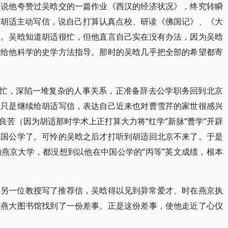
虽说他夸赞过吴晗交的一篇作业《西汉的经济状况》，终究转瞬
次给胡适主动写信，说自己打算认真点校、研读《佛国记》、《大
点。吴晗知道胡适很忙，但他直言自己实在没有办法，因为吴晗
能给他科学的史学方法指导。那时的吴晗几乎把全部的希望都寄
太忙，深陷一堆复杂的人事关系，正准备辞去公学职务回到北京
的只是继续给胡适写信，表达自己近来也对曹雪芹的家世很感兴
苦（因为胡适那时学术上正打算大力将“红学”新脉“曹学”开辟
中国公学了。可怜的吴晗之后才打听到胡适回北京不来了。于是
燕京大学，都没想到以他在中国公学的“丙等”英文成绩，根本
的另一位教授写了推荐信，吴晗得以见到异常爱才、时在燕京执
在燕大图书馆找到了一份差事。正是这份差事，使他走近了心仪