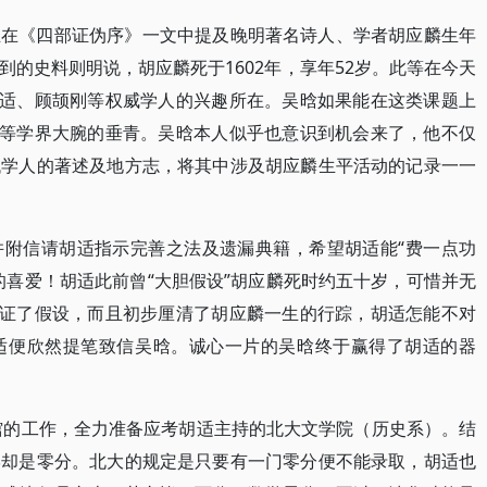
生在《四部证伪序》一文中提及晚明著名诗人、学者胡应麟生年
的史料则明说，胡应麟死于1602年，享年52岁。此等在今天
胡适、顾颉刚等权威学人的兴趣所在。吴晗如果能在这类课题上
刚等学界大腕的垂青。吴晗本人似乎也意识到机会来了，他不仅
代学人的著述及地方志，将其中涉及胡应麟生平活动的记录一一
并附信请胡适指示完善之法及遗漏典籍，希望胡适能“费一点功
的喜爱！胡适此前曾“大胆假设”胡应麟死时约五十岁，可惜并无
验证了假设，而且初步厘清了胡应麟一生的行踪，胡适怎能不对
适便欣然提笔致信吴晗。诚心一片的吴晗终于赢得了胡适的器
书馆的工作，全力准备应考胡适主持的北大文学院（历史系）。结
学却是零分。北大的规定是只要有一门零分便不能录取，胡适也