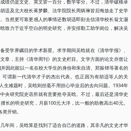
，成绩仍是文史、英文皆一百分，数学零分。不过，清华破格录
说胡适及北大校长蒋梦麟、法学院院长周炳琳皆后悔放走了史学
章。当然更可靠更感人的事情还数胡适即刻去信清华校长翁文灏
吴晗致力于近乎空白的明史研究，并安排勤工助学岗位，解决吴
为备受学界瞩目的学术新星。求学期间吴晗就在《清华学报》、
表文章，主持《清华周刊》的文史栏目。文学方面的论文亦曾让
3]并因此能以一名在校大学生的身份和朱自清、郑振铎等著名的
，可谓新一代清华才子的杰出代表。也正因为有胡适等人的关
人生难题时，吴晗则丝毫不用担心毕业后的去向问题。1934年
—中央研究院史语所就有意要抢夺吴晗。不过，最后还是清华史
擅长的明史研究，月薪100元大洋，比一般的助教高出40元。
各类开销。
那几年间，吴晗算是找到了适合自己的道路，其非凡的文史才华