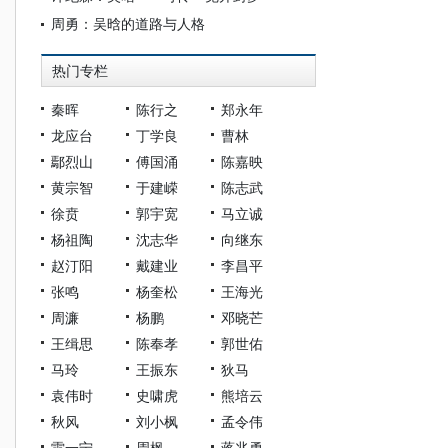
周勇：吴晗的道路与人格
热门专栏
秦晖
陈行之
郑永年
龙应台
丁学良
曹林
鄢烈山
傅国涌
陈嘉映
黄宗智
于建嵘
陈志武
徐贲
郭宇宽
马立诚
杨祖陶
沈志华
向继东
赵汀阳
戴建业
李昌平
张鸣
杨奎松
王海光
周濂
杨鹏
邓晓芒
王缉思
陈奉孝
郭世佑
马玲
王振东
狄马
袁伟时
史啸虎
熊培云
秋风
刘小枫
孟令伟
雷一宁
周枫
蒋兆勇