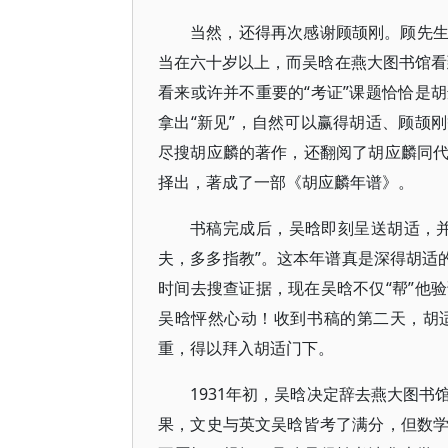
当然，还得再次感谢顾颉刚。顾先
当在六十岁以上，而吴晗在燕大图书馆看到
看来或许并不重要的“考证”课题恰恰是
拿出“新见”，自然可以赢得胡适、顾颉
尽搜胡应麟的著作，还翻阅了胡应麟同
择出，著成了一部《胡应麟年谱》。
书稿完成后，吴晗即刻呈送胡适，
夫，多多指教”。这本年谱真是深得胡适
时间去搜查证据，现在吴晗不仅“帮”他
吴晗怦然心动！收到书稿的第二天，胡
重，得以拜入胡适门下。
1931年初，吴晗决定辞去燕大图
果，文史与英文吴晗皆考了满分，但数