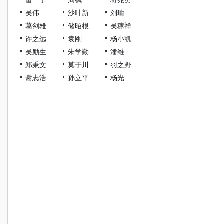
吴伟
沙叶新
刘瑜
葛剑雄
储昭根
吴稼祥
许之远
袁刚
杨小凯
吴励生
朱学勤
潘维
郑秉文
莫于川
羽之野
谢志浩
孙立平
杨光