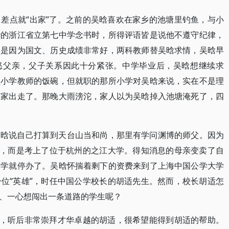
差点就“出家”了。之前的吴晗喜欢在家乡的池塘里钓鱼，与小
华的浙江省立第七中学念书时，所得评语皆是说他不遵守纪律，
不是因为国文、历史成绩非常好，两科教师替吴晗求情，吴晗早
惹怒父亲，父子关系因此十分紧张。中学毕业后，吴晗想继续求
住小学教师的饭碗，但就职的那所小学对吴晗来说，实在不是理
离家出走了。那晚大雨滂沱，家人以为吴晗掉入池塘淹死了，四
吴晗说自己打算到天台山当和尚，那里有学问渊博的师父。因为
”，而是考上了位于杭州的之江大学。得知消息的母亲变卖了自
大学就停办了。吴晗怀揣着剩下的资费来到了上海中国公学大学
位“英雄”，时任中国公学校长的胡适先生。然而，校长胡适怎
、一心想闯出一条道路的学生呢？
课，听后非常崇拜才华卓越的胡适，很希望能得到胡适的帮助。