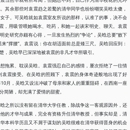
袁震当然早就有所耳闻，但她想不到，自己作为清华校花的光环
她。其余那些对袁震趋之若鹜的清华同学也纷纷嘲笑吴晗太傻，
的女子。可吴晗就如袁震室友所说的那样，认准了的事，决不会
袁震，用吸管喂她喝水、吃药，和她一起谈宋明史、聊天。袁震
明史研究亦颇有心得，一旦发生热烈的“争论”，吴晗总要“败下
话来“撑腰”。袁震说：你在胡适面前总是矮三尺。吴晗回应到：
楚，吴晗早已深深地被袁震的非凡才华所吸引。
不想拖累、耽误吴晗。袁震强忍自己的感情，屡次拒绝了一往情
到袁震接受。在吴晗的照顾下，袁震的身体奇迹般地出现了好
年10月，吴晗又设法冲破了母亲和家人的重重阻碍，在西南一座
分简陋，却充满了爱情的甜蜜。
吴晗之所以没有留在清华大学任教，除战争这一客观原因外，还
以他的才华与成果，完全有资格升任清华教授，但事实却是，清
清华本科学历且又不屑于谋划的吴晗很难在清华获得晋身的机会