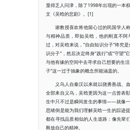
显得乏人问津，除了1998年出现的一本
文《吴晗的悲剧》。[1]
谢教授喜欢将他留心过的民国学人称
与精神品质，即如吴晗，他的刚直不阿
过，对吴晗来说，“自由知识分子”终究
识分子”，然后决定终身“践行”或“守望
与他有缘的空间中去寻求自己想要的生活
子”这一过于抽象的概念所能涵盖的。
义乌人自秦汉以来就以骁勇善战、血
全部来自义乌，吴晗更因为这一点曾表彰过
生中只不过是瞬间发生的事情——就像
思绪倒是能为我们理解吴晗一生的踪迹
都在寻找品质相似的人生道路：像先辈们
释放自己的精神。