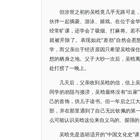
但涉世之初的吴晗竟几乎无路可走，
伙伴一起摘菱、游泳、嬉戏。在位于金
经常旷课，还学会了吸烟、打麻将。若
就被开除了。表现如此“差劲”自然会
学，而父亲出于经济原因只希望吴晗保
想的栖身之地。父子大吵一次后，吴晗
处打捞了一晚上。
几天后，父亲收到吴晗的信，信上
同学的劝阻与接济，吴晗最终没有“出家
己的首饰，供儿子读书。但一年后之江
部，并在那里遇到了自己无比钦佩的第一
么可能认识吴晗这位来自义乌的、倔强的
吴晗先是选胡适开的“中国文化史”