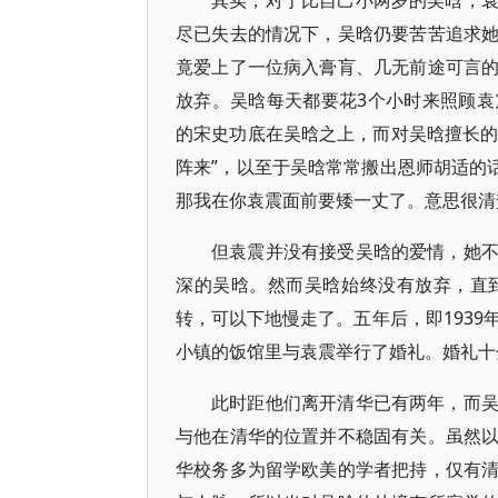
其实，对于比自己小两岁的吴晗，
尽已失去的情况下，吴晗仍要苦苦追求
竟爱上了一位病入膏肓、几无前途可言
放弃。吴晗每天都要花3个小时来照顾
的宋史功底在吴晗之上，而对吴晗擅长的
阵来”，以至于吴晗常常搬出恩师胡适的
那我在你袁震面前要矮一丈了。意思很清
但袁震并没有接受吴晗的爱情，她
深的吴晗。然而吴晗始终没有放弃，直
转，可以下地慢走了。五年后，即1939
小镇的饭馆里与袁震举行了婚礼。婚礼十
此时距他们离开清华已有两年，而
与他在清华的位置并不稳固有关。虽然
华校务多为留学欧美的学者把持，仅有