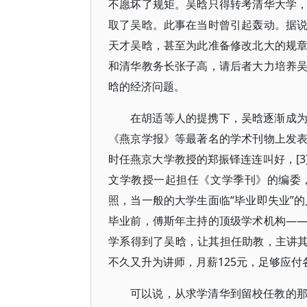
不愿坏了规矩。吴晗只得转考清华大学
取了吴晗。此事在当时曾引起轰动。据
天才吴晗，甚至为此准备修改北大的规
和清华教务长张子高，请后者大力培养
晗的经济问题。
在胡适等人的提携下，吴晗逐渐成
《燕京学报》等最著名的学术刊物上发
时任燕京大学教授的郑振铎连连叫好，[
文学教授一起担任《文学季刊》的编委
照，当一般的大学生面临“毕业即失业”的
毕业前，傅斯年主持的顶级学术机构—
学系得到了吴晗，让其担任助教，主讲其
不久又升为讲师，月薪125元，足够应付
可以说，从求学清华到留校任教的