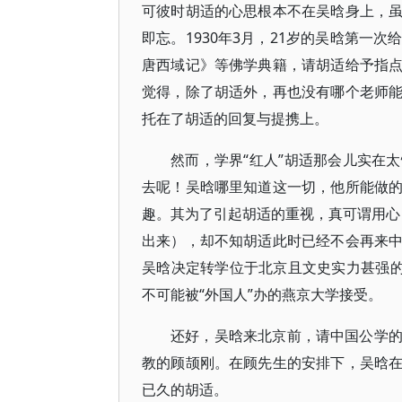
可彼时胡适的心思根本不在吴晗身上，
即忘。1930年3月，21岁的吴晗第一
唐西域记》等佛学典籍，请胡适给予指
觉得，除了胡适外，再也没有哪个老师
托在了胡适的回复与提携上。
然而，学界“红人”胡适那会儿实在
去呢！吴晗哪里知道这一切，他所能做
趣。其为了引起胡适的重视，真可谓用心良
出来），却不知胡适此时已经不会再来
吴晗决定转学位于北京且文史实力甚强的
不可能被“外国人”办的燕京大学接受。
还好，吴晗来北京前，请中国公学
教的顾颉刚。在顾先生的安排下，吴晗
已久的胡适。