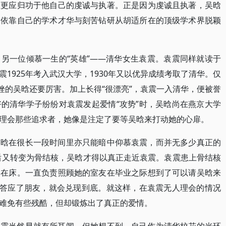
但更应归功于他自己的虔诚与执著。正是因为虔诚且执著，吴晗
又依靠自己的学术才华与刻苦钻研从胡适所在的顶级学术界脱颖
另一位倾慕一生的“英雄”——清华女生袁震。袁震同样就读于
1925年考入武汉大学，1930年又以优异成绩考取了清华。仅
挫的吴晗还要厉害。加上长得“很漂亮”，袁震一入清华，便被誉
的清华学子纷纷对袁震发起爱情“攻势”时，吴晗尚在燕京大学
理会那些追求者，她像是注定了要等吴晗来打动她的心扉。
吴晗在很长一段时间里亦只能暗中仰慕袁震，而并无多少真正的
，后又转变为骨结核，吴晗才得以真正走近袁震。袁震患上骨结核
病在床。一直负责照顾她的室友在毕业之际想到了可以请吴晗来
要答应了朋友，就会兑现到底。就这样，在袁震无人理会的情况
难免有些残酷，但却锻炼出了真正的爱情。