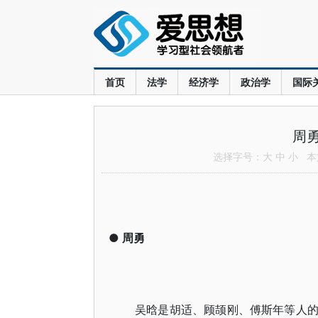
首页
法学
经济学
政治学
国际
周
选择字号：
大
中
小
本文
●
周勇
吴晗是胡适、顾颉刚、傅斯年等人