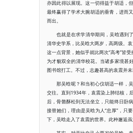
亦因此得以展现。这一切得益于胡适，
最终赢得了学术大腕胡适的垂青，进而
而出。
也就是在求学清华期间，吴晗遇到了
清华史学系，比吴晗大两岁，高两级。袁震
这一点背景，她似乎就比两次“高考”皆受
为才貌双全的清华校花。当诸多家境甚好
图书馆打工。不过，志趣甚高的袁震并未
那吴晗呢？和当初心仪胡适一样，
交往。直到1934年，袁震染上肺结核
后，骨骼酥松到无法坐立，只能终日卧
接替她们，理由是吴晗为人“忠厚”，只
下，吴晗走入了袁震的世界。此种邂逅虽