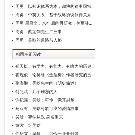
周勇：以知识体系为本，加快构建中国特色新闻传播学“三大体系”
周勇：中英关系：基于战略协调伙伴关系的定位
周勇 周昌文：70年后的再研究：美军驻延安观察组的由来 ——以《美国对外关系文件集》为基础的考察（1942—1944）
周勇：蔡定剑先生二三事
周勇：吴晗的道路与人格
相同主题阅读
郑天挺：有学力、有能力、有魄力的历史学家——追念吴晗同志
霍现俊：论吴晗《金瓶梅》作者研究的贡献与失误
张海鹏：吴晗先生的《明史简述》
何兆武：几个难忘的人
许纪霖：吴晗：可怜一觉开封梦
马双有：吴晗可歌可泣的爱情故事
吴晗：弃学从政 身名俱灭
黄裳：忆吴晗
许纪霖：吴晗——可怜一觉开封梦