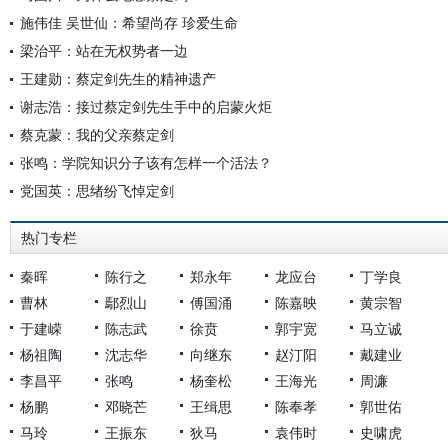
施伟佳 吴世仙：希望尚存 珍爱生命
梁治平：站在无权势者一边
王建勋：蔡定剑先生的精神遗产
谢志浩：接过蔡定剑先生手中的启蒙火炬
蔡克蒙：我的父亲蔡定剑
张鸣：学院知识分子该有怎样一个活法？
党国英：思绪纷飞悼定剑
热门专栏
秦晖
陈行之
郑永年
龙应台
丁学良
曹林
鄢烈山
傅国涌
陈嘉映
黄宗智
于建嵘
陈志武
徐贲
郭宇宽
马立诚
杨祖陶
沈志华
向继东
赵汀阳
戴建业
李昌平
张鸣
杨奎松
王海光
周濂
杨鹏
邓晓芒
王缉思
陈奉孝
郭世佑
马玲
王振东
狄马
袁伟时
史啸虎