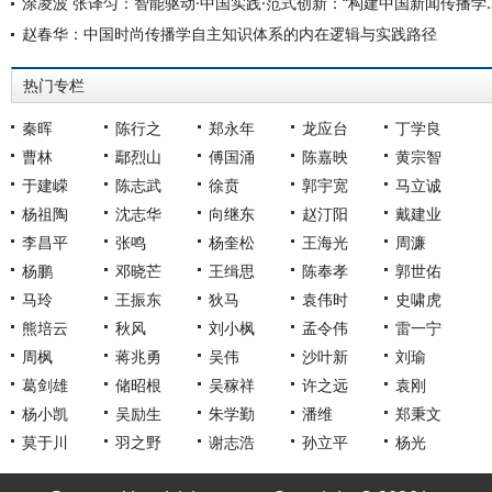
涂凌波 张译匀：智能驱动·中国实践·范式创
赵春华：中国时尚传播学自主知识体系的内在逻辑与实践路径
热门专栏
秦晖
陈行之
郑永年
龙应台
丁学良
曹林
鄢烈山
傅国涌
陈嘉映
黄宗智
于建嵘
陈志武
徐贲
郭宇宽
马立诚
杨祖陶
沈志华
向继东
赵汀阳
戴建业
李昌平
张鸣
杨奎松
王海光
周濂
杨鹏
邓晓芒
王缉思
陈奉孝
郭世佑
马玲
王振东
狄马
袁伟时
史啸虎
熊培云
秋风
刘小枫
孟令伟
雷一宁
周枫
蒋兆勇
吴伟
沙叶新
刘瑜
葛剑雄
储昭根
吴稼祥
许之远
袁刚
杨小凯
吴励生
朱学勤
潘维
郑秉文
莫于川
羽之野
谢志浩
孙立平
杨光