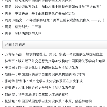
周勇：以知识体系为本，加快构建中国特色新闻传播学“三大体系”
周勇：中英关系：基于战略协调伙伴关系的定位
周勇 周昌文：70年后的再研究：美军驻延安观察组的由来 ——以《美国对外关系文件集》为基础的考察（1942—1944）
周勇：蔡定剑先生二三事
周勇：吴晗的道路与人格
相同主题阅读
万青松 马超：加快构建理论、知识、实践一体发展的区域国别自主知识体系
林宏宇：以习近平外交思想为指导加快构建中国国际
王贵国：以中华文化助力构建国际法自主知识体系
胡继平：中国国际关系学自主知识体系构建的时代转向
张树华 邵宏伟：城市之学自主知识体系正在加快形成
夏春涛：构建中国近代史学科自主知识体系刍议
封丽霞：论中国法理学自主知识体系的建构
杨洁勉：中国区域国别学自主知识体系：本原、借鉴和建构