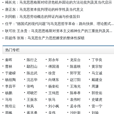
竭长光：马克思恩格斯对经济危机外因论的方法论批判及其当代启示
唐正东：马克思资本批判理论的科学性及当代意义
刘同舫：马克思劳动概念的辩证内涵与价值旨归
任平：“德国式的现代问题”与马克思哲学革命：路向抉择、理论图式与当代意义
耿可欣 王永贵：马克思恩格斯对资本主义精神生产的三重批判及其现实意义
田超伟 张旭：马克思生产力思想嬗变的整体性探赜
热门专栏
秦晖
陈行之
郑永年
龙应台
丁学良
曹林
鄢烈山
傅国涌
陈嘉映
黄宗智
于建嵘
陈志武
徐贲
郭宇宽
马立诚
杨祖陶
沈志华
向继东
赵汀阳
戴建业
李昌平
张鸣
杨奎松
王海光
周濂
杨鹏
邓晓芒
王缉思
陈奉孝
郭世佑
马玲
王振东
狄马
袁伟时
史啸虎
熊培云
秋风
刘小枫
孟令伟
雷一宁
周枫
蒋兆勇
吴伟
沙叶新
刘瑜