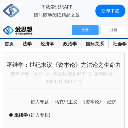
下载爱思想APP
立即下载
随时随地阅读精品文章
登录
注册
首页
法学
经济学
政治学
国际关系
社会学
巫继学：世纪末议《资本论》方法论之生命力
选择字号：
大
中
小
本文共阅读 4111 次 更新时间：
2009-01-14 17:13
进入专题：
马克思主义
《资本论》
经济
●
巫继学
(
进入专栏
)