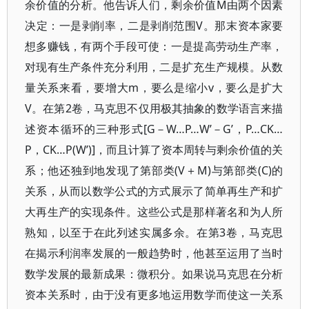
余价值的分析。他告诉人们，剩余价值M由两个因素
决定：一是剥削率，二是剥削范围V。那末资本家要
想多赚钱，有两个手段可使：一是提高劳动生产率，
对现有生产条件充分利用，二是扩充生产规模。从数
量关系来看，要增大m，要么是缩小v，要么是扩大
V。在第2卷，马克思不仅用极其抽象的数学语言来描
述资本循环的三种形式[G－W…P…W’－G’，P…CK…
P，CK…P(W’)]，而且计算了资本周转与剩余价值的关
系；他还独到地发现了第部类(V＋M)与第部类(C)的
关系，从而以数学公式的方式展示了简单再生产和扩
大再生产的实现条件。这些公式是那样著名和为人所
熟知，以至于在此列述实属多余。在第3卷，马克思
在揭示利润率发展的一般趋势时，他甚至运用了当时
数学发展的最新成果：微积分。如果说马克思在分析
资本关系时，由于没有更多地运用数学而使这一关系