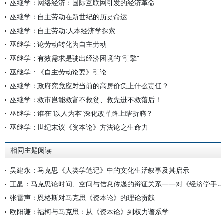
巫继学：网络经济：国际互联网引发的经济革命
巫继学：自主劳动在新世纪的历史命运
巫继学：自主劳动:人本经济学探索
巫继学：论劳动转化为自主劳动
巫继学：有效需求是驶出经济困境的“引擎”
巫继学：《自主劳动论要》引论
巫继学：政府究竟应对当前的高房价负上什么责任？
巫继学：救市岂能救富不救贫、救先进不救落后！
巫继学：谁在“以人为本”深化改革路上瞎折腾？
巫继学：世纪末议《资本论》方法论之生命力
相同主题阅读
吴建永：马克思《人类学笔记》中的文化生活叙事及其启示
王晶：马克思论时间、空间与信息传递的辩证关系——对《经济学手稿（1857—1858）
张雷声：恩格斯对马克思《资本论》的理论贡献
欧阳谦：福柯与马克思：从《资本论》到权力谱系学