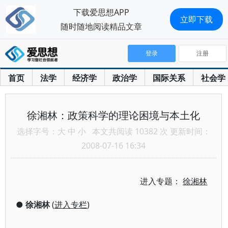
下载爱思想APP
立即下载
随时随地阅读精品文章
登录
注册
首页
法学
经济学
政治学
国际关系
社会学
徐湘林：政策科学的理论困境与本土化
选择字号：
大
中
小
本文共阅读 10382 次 更新时间：
2008-07-16 16:34
进入专题：
徐湘林
●
徐湘林
(
进入专栏
)