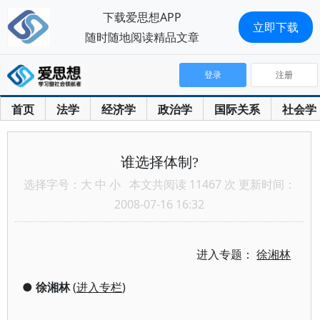
下载爱思想APP
立即下载
随时随地阅读精品文章
登录
注册
首页
法学
经济学
政治学
国际关系
社会学
谁选择体制?
选择字号：
大
中
小
本文共阅读 11467 次 更新时间：
2008-07-16 16:32
进入专题：
徐湘林
●
徐湘林
(
进入专栏
)