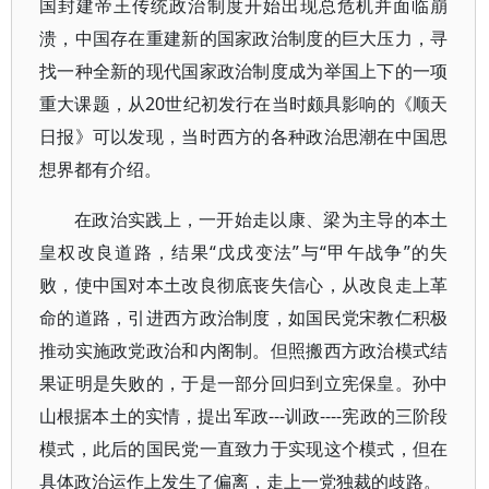
国封建帝王传统政治制度开始出现总危机并面临崩
溃，中国存在重建新的国家政治制度的巨大压力，寻
找一种全新的现代国家政治制度成为举国上下的一项
重大课题，从20世纪初发行在当时颇具影响的《顺天
日报》可以发现，当时西方的各种政治思潮在中国思
想界都有介绍。
在政治实践上，一开始走以康、梁为主导的本土
皇权改良道路，结果“戊戌变法”与“甲午战争”的失
败，使中国对本土改良彻底丧失信心，从改良走上革
命的道路，引进西方政治制度，如国民党宋教仁积极
推动实施政党政治和内阁制。但照搬西方政治模式结
果证明是失败的，于是一部分回归到立宪保皇。孙中
山根据本土的实情，提出军政---训政----宪政的三阶段
模式，此后的国民党一直致力于实现这个模式，但在
具体政治运作上发生了偏离，走上一党独裁的歧路。