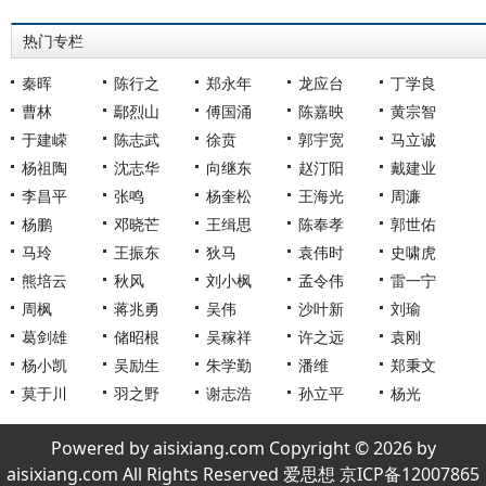
热门专栏
秦晖
陈行之
郑永年
龙应台
丁学良
曹林
鄢烈山
傅国涌
陈嘉映
黄宗智
于建嵘
陈志武
徐贲
郭宇宽
马立诚
杨祖陶
沈志华
向继东
赵汀阳
戴建业
李昌平
张鸣
杨奎松
王海光
周濂
杨鹏
邓晓芒
王缉思
陈奉孝
郭世佑
马玲
王振东
狄马
袁伟时
史啸虎
熊培云
秋风
刘小枫
孟令伟
雷一宁
周枫
蒋兆勇
吴伟
沙叶新
刘瑜
葛剑雄
储昭根
吴稼祥
许之远
袁刚
杨小凯
吴励生
朱学勤
潘维
郑秉文
莫于川
羽之野
谢志浩
孙立平
杨光
Powered by aisixiang.com Copyright © 2026 by
aisixiang.com All Rights Reserved 爱思想 京ICP备12007865