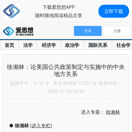
下载爱思想APP
立即下载
随时随地阅读精品文章
登录
注册
首页
法学
经济学
政治学
国际关系
社会学
徐湘林：论美国公共政策制定与实施中的中央
地方关系
选择字号：
大
中
小
本文共阅读 12557 次 更新时间：
2008-07-16 16:34
进入专题：
徐湘林
●
徐湘林
(
进入专栏
)