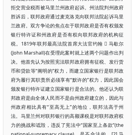
拒交营业税而被马里兰州政府起诉。州法院判州政府
胜诉后，联邦政府通过麦克洛克向联邦法院起诉马里
兰政府。双方争论的焦点在于联邦政府是否有权颁发
银行特许证和州政府是否有权向联邦政府的机构征
税。1819年联邦最高法院首席大法官约翰  马歇尔
(John Marshall)在受理此案时就上述两个问题作出判
决。他首先认为按照宪法联邦政府拥有征税、发行货
币和贷款等“阐明的”权力，而建立国家银行是联邦政
府为履行其职责所必须享有“默许的”权力，因此国会
颁发银行特许证建立国家银行是合法的。他还认为联
邦政府是由全体人民而不是由州政府建立的，因此与
州政府相比具有“至高无上”的地位，联邦法高于州
法。马里兰州对联邦银行的高额课税是对联邦政府权
力的挑战和诋毁，违反了宪法中“国家至上条款”(the
national-supremacy clause)，是不合法的。[2] 马