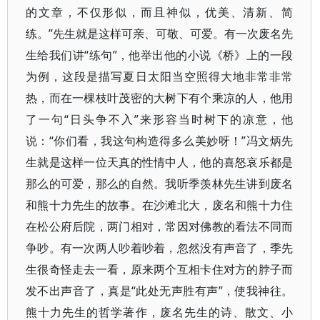
的文章，不仅形似，而且神似，优美、清新、简
练。”先生就是这样可亲、可敬、可爱。有一次废名先
生给我们讲“练句”，他举出他的小说《桥》上的一段
为例，这段是描写夏日太阳当空照得大地非常非常
热，而在一棵枝叶茂密的大树下有个乘凉的人，他用
了一句“日头争不入”来形容当时树下的凉意，他
说：“你们看，我这句构造得多么美妙呀！”冯文炳先
生就是这样一位天真的性情中人，他的喜怒哀乐都是
那么的可爱，那么的自然。我听季羡林先生讲到废名
和熊十力先生的故事。在沙滩北大，废名和熊十力住
在松公府后院，两门相对，常因对佛教的看法不同而
争吵。有一次两人吵着吵着，忽然没有声音了，季先
生很奇怪走去一看，原来两个互相卡住对方的脖子而
发不出声音了，真是“此处无声胜有声”，使我神往。
熊十力先生的哲学著作，废名先生的诗、散文、小