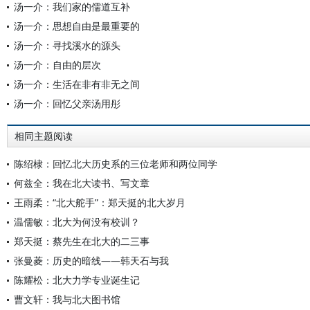
汤一介：我们家的儒道互补
汤一介：思想自由是最重要的
汤一介：寻找溪水的源头
汤一介：自由的层次
汤一介：生活在非有非无之间
汤一介：回忆父亲汤用彤
相同主题阅读
陈绍棣：回忆北大历史系的三位老师和两位同学
何兹全：我在北大读书、写文章
王雨柔：“北大舵手”：郑天挺的北大岁月
温儒敏：北大为何没有校训？
郑天挺：蔡先生在北大的二三事
张曼菱：历史的暗线——韩天石与我
陈耀松：北大力学专业诞生记
曹文轩：我与北大图书馆