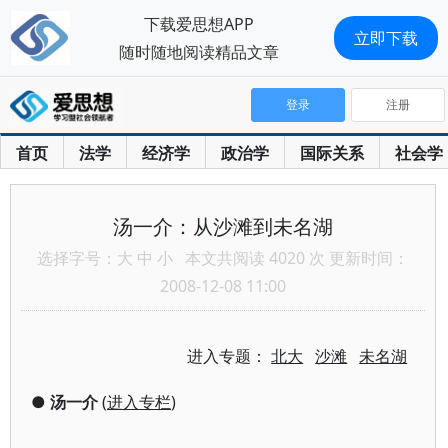
下载爱思想APP
立即下载
随时随地阅读精品文章
登录
注册
首页
法学
经济学
政治学
国际关系
社会学
汤一介：从沙滩到未名湖
选择字号：
大
中
小
本文共阅读 4020 次 更新时间：
2008-12-08 11:00
进入专题：
北大
沙滩
未名湖
●
汤一介
(
进入专栏
)