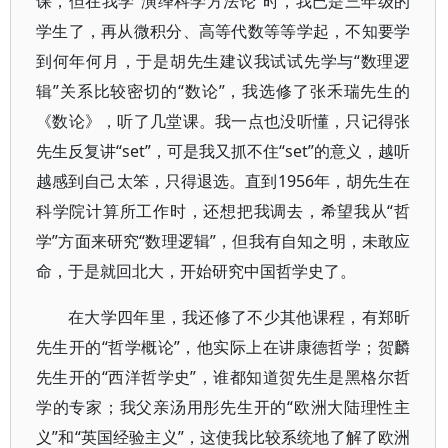
课，但在我学“演绎科学方法论”时，我已是三年级的
学生了，再从微积分、高等代数等等学起，不知要学
到何年何月，于是胡先生建议我试试先学与“数理逻
辑”关系比较密切的“数论”，我选修了张禾瑞先生的
《数论》，听了几堂课。我一点也没听懂，只记得张
先生反复讲“set”，可是我又抓不住“set”的意义，越听
越感到自己太笨，只得退选。直到1956年，胡先生在
科学院计算所工作时，还想把我调去，希望我从“哲
学”方面来研究“数理逻辑”，但我有自知之明，未敢应
命，于是就回北大，开始研究中国哲学史了。
在大学四年里，我还修了不少其他课程，有郑昕
先生开的“哲学概论”，他实际上在讲康德哲学；贺麟
先生开的“西洋哲学史”，谁都知道贺先生是黑格尔哲
学的专家；我父亲汤用彤先生开的“欧洲大陆理性主
义”和“英国经验主义”，这使我比较系统地了解了欧洲