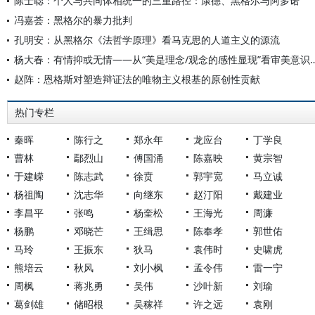
陈士聪：个人与共同体相统一的三重路径：康德、黑格尔与阿多诺
冯嘉荟：黑格尔的暴力批判
孔明安：从黑格尔《法哲学原理》看马克思的人道主义的源流
杨大春：有情抑或无情——从“美是理念/观念的
赵阵：恩格斯对塑造辩证法的唯物主义根基的原创性贡献
热门专栏
秦晖
陈行之
郑永年
龙应台
丁学良
曹林
鄢烈山
傅国涌
陈嘉映
黄宗智
于建嵘
陈志武
徐贲
郭宇宽
马立诚
杨祖陶
沈志华
向继东
赵汀阳
戴建业
李昌平
张鸣
杨奎松
王海光
周濂
杨鹏
邓晓芒
王缉思
陈奉孝
郭世佑
马玲
王振东
狄马
袁伟时
史啸虎
熊培云
秋风
刘小枫
孟令伟
雷一宁
周枫
蒋兆勇
吴伟
沙叶新
刘瑜
葛剑雄
储昭根
吴稼祥
许之远
袁刚