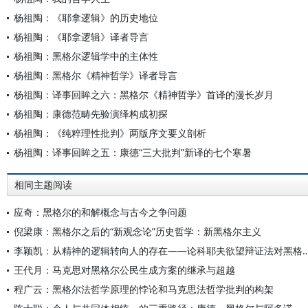
杨祖陶：《耶拿逻辑》的历史地位
杨祖陶：《耶拿逻辑》译者导言
杨祖陶：黑格尔逻辑学中的主体性
杨祖陶：黑格尔《精神哲学》译者导言
杨祖陶：译事回眸之六：黑格尔《精神哲学》首译的漫长岁月
杨祖陶：康德范畴先验演绎构成初探
杨祖陶：《纯粹理性批判》两版序文要义剖析
杨祖陶：译事回眸之五：康德“三大批判”新译的七个寒暑
相同主题阅读
应奇：黑格尔的和解概念与古今之争问题
倪梁康：黑格尔之后的“新观念论”历史哲学：新黑格尔主义
李颖凯：从精神的逻辑转向人的存在——论科耶夫欲望辩证法
王代月：马克思对黑格尔公民生成方案的继承与超越
程广云：黑格尔法哲学原理的悖论和马克思法哲学批判的构架