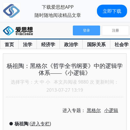
下载爱思想APP
立即下载
随时随地阅读精品文章
登录
注册
首页
法学
经济学
政治学
国际关系
社会学
杨祖陶：黑格尔《哲学全书纲要》中的逻辑学
体系——《小逻辑》
选择字号：
大
中
小
本文共阅读 9880 次 更新时间：
2013-07-27 13:19
进入专题：
黑格尔
小逻辑
●
杨祖陶
(
进入专栏
)