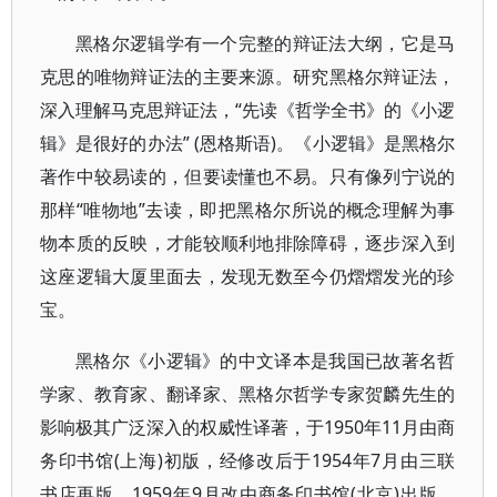
黑格尔逻辑学有一个完整的辩证法大纲，它是马
克思的唯物辩证法的主要来源。研究黑格尔辩证法，
深入理解马克思辩证法，“先读《哲学全书》的《小逻
辑》是很好的办法” (恩格斯语)。《小逻辑》是黑格尔
著作中较易读的，但要读懂也不易。只有像列宁说的
那样“唯物地”去读，即把黑格尔所说的概念理解为事
物本质的反映，才能较顺利地排除障碍，逐步深入到
这座逻辑大厦里面去，发现无数至今仍熠熠发光的珍
宝。
黑格尔《小逻辑》的中文译本是我国已故著名哲
学家、教育家、翻译家、黑格尔哲学专家贺麟先生的
影响极其广泛深入的权威性译著，于1950年11月由商
务印书馆(上海)初版，经修改后于1954年7月由三联
书店再版，1959年9月改由商务印书馆(北京)出版，