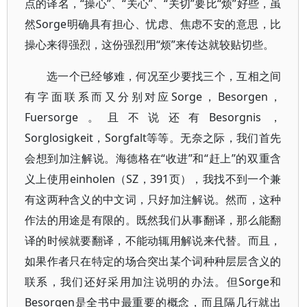
点的译名，“操心”、“关心”、“关切”要比“烦”好些，虽
然Sorge明确具有担心、忧虑、焦虑不安的意思，比
操心来得强烈，这份强烈用“烦”来传达就较贴切些。
选一个已经够难，何况至少要找三个，互相之间
有字面联系而又分别对应Sorge，Besorgen，
Fuersorge。且不说还有Besorgnis，
Sorglosigkeit，Sorgfalt等等。无奈之际，我们首先
会想到加注解说。海德格在“收进”和“赶上”的双重含
义上使用einholen（SZ，391页），我找不到一个兼
有这两种含义的中文词，只好加注解说。然而，这种
作法的用途是有限的。既然我们从事翻译，那么能翻
译的时候就要翻译，不能动辄用解说来代替。而且，
如果作者只在特定的场合突出某个词种种层层含义的
联系，我们还好采用加注说明的办法。但Sorge和
Besorgen是全书中最重要的概念，而且隔几行就出