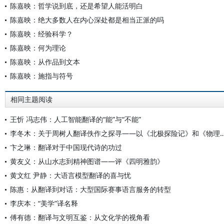
陈嘉映：哲学说到底，还是希望人能活明白
陈嘉映：绝大多数人在内心深处都是相当正派的吗
陈嘉映：经验科学？
陈嘉映：何为理论
陈嘉映：从作品到文本
陈嘉映：施指与符号
相同主题阅读
王忻 冯志伟：人工智能翻译的“能”与“不能”
李冬木：关于周树人翻译佚作之探寻——以《北极探险记》
卞之琳：翻译对于中国现代诗的功过
黄友义：从山水志到精神图谱——评《四明雅韵》
黄文红 尹静：大语言模型翻译的喜与忧
陈惠：从翻译到对话：大型国际赛事语言服务的转型
李庆本：“美学”译名释
傅有德：翻译与文明互鉴：从文化学的视角看