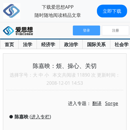
下载爱思想APP
立即下载
随时随地阅读精品文章
登录
注册
首页
法学
经济学
政治学
国际关系
社会学
陈嘉映：烦、操心、关切
选择字号：
大
中
小
本文共阅读 11890 次 更新时间：
2008-12-01 14:53
进入专题：
翻译
Sorge
●
陈嘉映
(
进入专栏
)