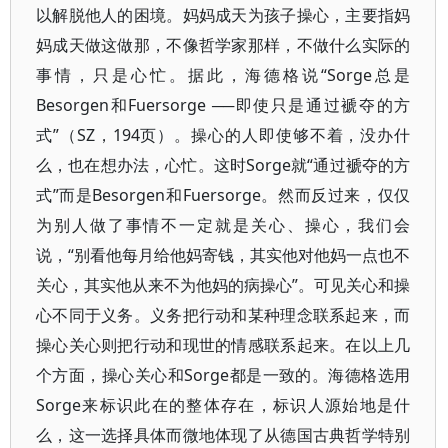
以解脱他人的困境。妈妈成天为孩子操心，主要指妈
妈成天做这做那，不像哲学家那样，不做什么实际的
事情，只是心忙。据此，海德格说“Sorge总是
Besorgen和Fuersorge ──即使只是通过褫夺的方
式”（SZ，194页）。操心的人即使够不着，没办什
么，也在想办法，心忙。这时Sorge就“通过褫夺的方
式”而是Besorgen和Fuersorge。然而反过来，仅仅
为别人做了事情不一定就是关心、操心，我们会
说，“别看他每月给他妈寄钱，其实他对他妈一点也不
关心，其实他从来不为他妈的病操心”。可见关心和操
心不同于义务。义务把行动和某种理念联系起来，而
操心关心则把行动和现世的情感联系起来。在以上几
个方面，操心关心和Sorge都是一致的。海德格选用
Sorge来标识此在的整体存在，标识人源始地是什
么，这一选择具体而微地体现了从德国古典哲学特别