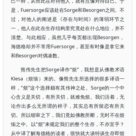
己一样，从而此在对待他人，就有点像对待自己。于
是，Fuersorge应该处在Sorge和Besorgen之间。不
过，对他人的阐述是《存在与时间》的薄弱环节之
一，他人在此在生存结构里究竟处在什么地位，并不
清楚。与此相应，虽然几乎每页都出现Besorgen，
海德格却并不常用Fuersorge，甚至有时像是拿它来
和Besorgen对偶凑数。
熊伟先生把Sorge译作“烦”，我想是从佛教术语
Klesa（烦恼）来的。像熊先生所选择的很多译语一
样，“烦”这个选择颇有其传神之处。Sorge的一个中
心含义是关切，有所关切，就难免烦。我们活着，无
论作出多么无所谓的样子，其实总有所留恋有所关
切。所以细审之下，我们竟如佛教所断，无时不在烦
恼之中。以“烦”来规定我们的整个生存，不亦宜乎？
从中译了解海德格的读者，很快就大谈特谈生存即烦