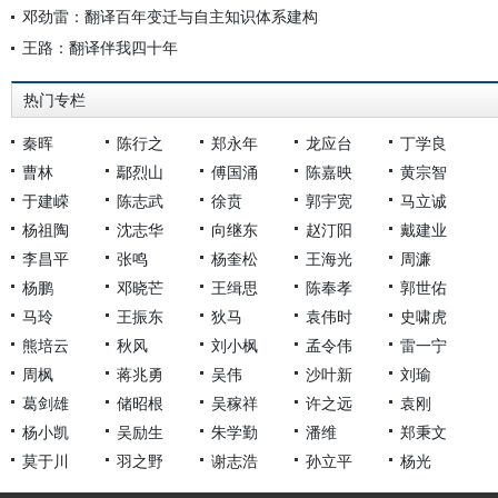
邓劲雷：翻译百年变迁与自主知识体系建构
王路：翻译伴我四十年
热门专栏
秦晖
陈行之
郑永年
龙应台
丁学良
曹林
鄢烈山
傅国涌
陈嘉映
黄宗智
于建嵘
陈志武
徐贲
郭宇宽
马立诚
杨祖陶
沈志华
向继东
赵汀阳
戴建业
李昌平
张鸣
杨奎松
王海光
周濂
杨鹏
邓晓芒
王缉思
陈奉孝
郭世佑
马玲
王振东
狄马
袁伟时
史啸虎
熊培云
秋风
刘小枫
孟令伟
雷一宁
周枫
蒋兆勇
吴伟
沙叶新
刘瑜
葛剑雄
储昭根
吴稼祥
许之远
袁刚
杨小凯
吴励生
朱学勤
潘维
郑秉文
莫于川
羽之野
谢志浩
孙立平
杨光