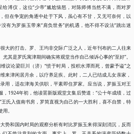
呈给溥仪，这位“少帝”尴尬恼怒，对陈师傅当然不满，而对罗
负，但在争宠的角逐中处于下风，虽心有不甘，又无可奈何，以
并没有为罗振玉带来“肩负世务”的机遇，他不得不设法“跳出迷
个很大的打击。罗、王均非交际广泛之人，近年刊布的二人往来
。尤其是罗氏寓津期间确实将观堂当作自己倾诉心事的“至好”。
维议论梁巨川（济）“愤于时局，投积水潭而死，曾蒙予谥”之
国维来津闲居月余，以疗养足疾。此时，二人已结成儿女亲家，
被录用，适在津海关供职，平素即住罗家。应当说，罗振玉对王
服，1924年初，他读罢新版观堂文集后赞道：“公十年成绩，过
”王氏入值南书房，罗简直视为自己的一大胜利，喜不自禁，特
使用。
界大势和国内时局的观察分析有时比罗振玉来得深刻消沉，反而
人们不曾注意到的方面。事实上，罗、王关系的演变历经数十