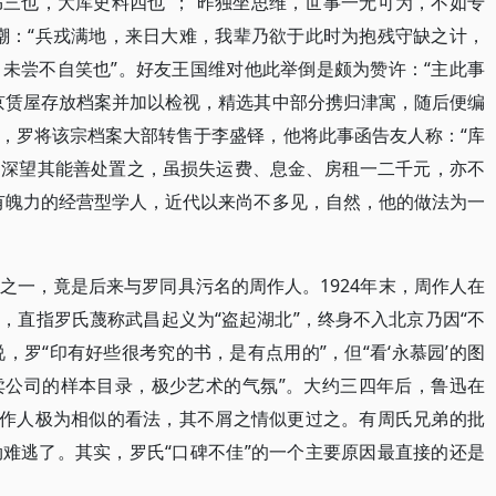
三也，大库史料四也”；“昨独坐思维，世事一无可为，不如专
嘲：“兵戎满地，来日大难，我辈乃欲于此时为抱残守缺之计，
未尝不自笑也”。好友王国维对他此举倒是颇为赞许：“主此事
京赁屋存放档案并加以检视，精选其中部分携归津寓，随后便编
，罗将该宗档案大部转售于李盛铎，他将此事函告友人称：“库
，深望其能善处置之，虽损失运费、息金、房租一二千元，亦不
有魄力的经营型学人，近代以来尚不多见，自然，他的做法为一
。
之一，竟是后来与罗同具污名的周作人。1924年末，周作人在
，直指罗氏蔑称武昌起义为“盗起湖北”，终身不入北京乃因“不
说，罗“印有好些很考究的书，是有点用的”，但“看‘永慕园’的图
卖公司的样本目录，极少艺术的气氛”。大约三四年后，鲁迅在
周作人极为相似的看法，其不屑之情似更过之。有周氏兄弟的批
难逃了。其实，罗氏“口碑不佳”的一个主要原因最直接的还是