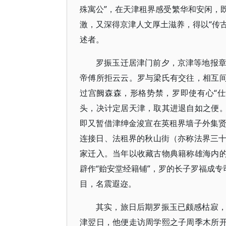
殊寓公”，在天津租界感受繁华和安闲，
激，又深得京津人文厚土滋养，得以“传古
述者。
罗振玉迁居津门前夕，京津等地报
帝傅所拒云云。罗与梁氏有交往，相互间
过宫阙森森，形格势禁，罗即使有心“
头，决计定居天津，取其进退自如之便。
即又暂借津绅金浚宣在英租界墙子外集
连接日、法租界的秋山街（亦称法界三
家迁入。当年以收藏古物典籍称雄海内的
辟作“贻安堂经籍铺”，罗的长子罗福成专
目，名震遐迩。
其实，旅日后期罗振玉已颇感枯寂
津翌日，他便走访周学熙之子周季木所开