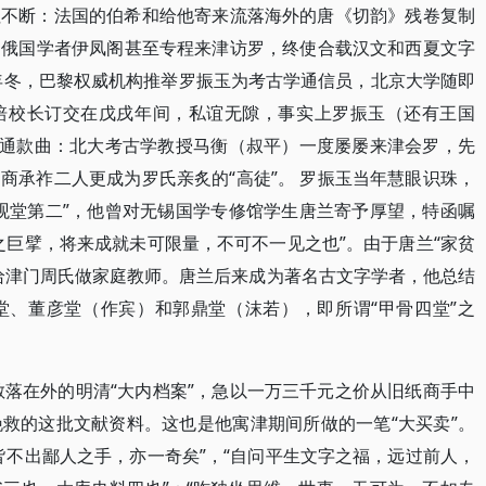
往不断：法国的伯希和给他寄来流落海外的唐《切韵》残卷复制
，俄国学者伊凤阁甚至专程来津访罗，终使合载汉文和西夏文字
1年冬，巴黎权威机构推举罗振玉为考古学通信员，北京大学随即
培校长订交在戊戌年间，私谊无隙，事实上罗振玉（还有王国
暗通款曲：北大考古学教授马衡（叔平）一度屡屡来津会罗，先
商承祚二人更成为罗氏亲炙的“高徒”。 罗振玉当年慧眼识珠，
观堂第二”，他曾对无锡国学专修馆学生唐兰寄予厚望，特函嘱
之巨擘，将来成就未可限量，不可不一见之也”。由于唐兰“家贫
给津门周氏做家庭教师。唐兰后来成为著名古文字学者，他总结
堂、董彦堂（作宾）和郭鼎堂（沫若），即所谓“甲骨四堂”之
散落在外的明清“大内档案”，急以一万三千元之价从旧纸商手中
救的这批文献资料。这也是他寓津期间所做的一笔“大买卖”。
皆不出鄙人之手，亦一奇矣”，“自问平生文字之福，远过前人，