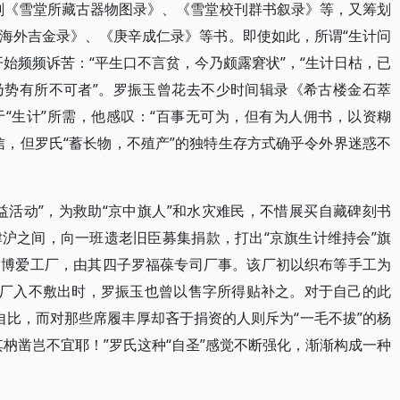
刻《雪堂所藏古器物图录》、《雪堂校刊群书叙录》等，又筹划
海外吉金录》、《庚辛成仁录》等书。即使如此，所谓“生计问
始频频诉苦：“平生口不言贫，今乃颇露窘状”，“生计日枯，已
乃势有所不可者”。罗振玉曾花去不少时间辑录《希古楼金石萃
“生计”所需，他感叹：“百事无可为，但有为人佣书，以资糊
信，但罗氏“蓄长物，不殖产”的独特生存方式确乎令外界迷惑不
益活动”，为救助“京中旗人”和水灾难民，不惜展买自藏碑刻书
沪之间，向一班遗老旧臣募集捐款，打出“京旗生计维持会”旗
的博爱工厂，由其四子罗福葆专司厂事。该厂初以织布等手工为
工厂入不敷出时，罗振玉也曾以售字所得贴补之。对于自己的此
子自比，而对那些席履丰厚却吝于捐资的人则斥为“一毛不拔”的杨
枘凿岂不宜耶！”罗氏这种“自圣”感觉不断强化，渐渐构成一种