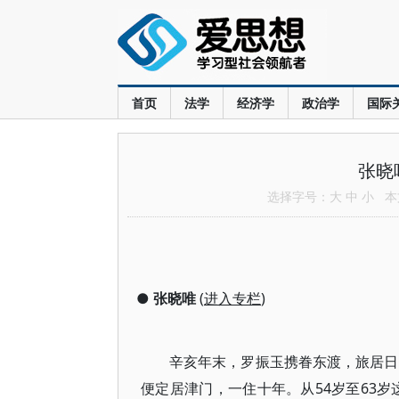
首页
法学
经济学
政治学
国际
张晓
选择字号：
大
中
小
本文
●
张晓唯
(
进入专栏
)
辛亥年末，罗振玉携眷东渡，旅居日
便定居津门，一住十年。从54岁至63