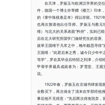
在天津，罗振玉与欧洲汉学界的交
件，德国一个博士亦寄赠《楼兰》印本
的《掌中珠残卷足本》得以存留。192
也再次敦请他出任导师。罗振玉与蔡元
维）与北大的关系表面“矜持”，实则已
后在北大研究所国学门做研究生的容庚、
拔举王国维于凡常之中，晚年颇思寻得“
王国维：“此君后来之秀，诚今日少年中
笃学”，罗在其毕业后特招之到津，介绍
甲骨学界最具成就者为：罗雪堂、王观
说。
1922年春，罗振玉在京城书肆发现
全数买下，再次保全了清末在学部经他挽
事后他不无得意：“先后两次得免毁弃，