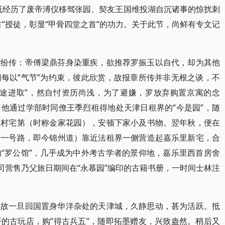
既经历了废帝溥仪移驾张园、契友王国维投湖自沉诸事的惊扰刺
”授徒，彰显“甲骨四堂之首”的功力。关于此节，尚鲜有专文记
章纷传：帝傅梁鼎芬身染重疾，欲推荐罗振玉以自代，却为其他
每以“气节”为约束，彼此欣赏，故报章所传并非无根之谈，不
仕途进取”，然自忖资历尚浅，为了避嫌，罗放弃购置京寓的念
他通过学部时同僚王季烈租得地处天津日租界的“今是园”，随
贤村宅第（时称金家花园），安顿下家小及书物。翌年秋，便在
十一号路，即今锦州道）靠近法租界一侧营造起嘉乐里新宅，合
“罗公馆”，几乎成为中外考古学者的景仰地，嘉乐里西首房舍
司营售乃父旅日期间在“永慕园”编印的古籍书册，一时间士林注
，故一旦回国置身华洋杂处的天津城，久静思动，甚为活跃。抵
的古玩店，购“得古兵五”，随即拓墨赠友，兴致盎然。稍后又