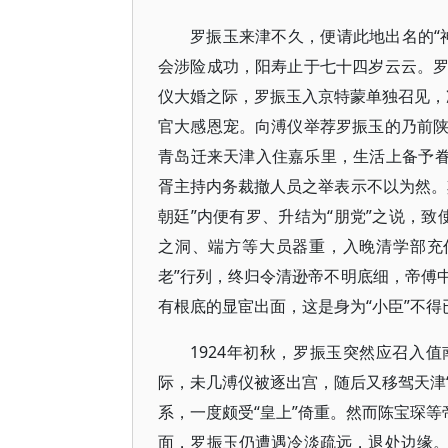
罗振玉来津不久，便请此地出名的“
会涉险成功，阳寿止于七十四岁云云。
仪大婚之际，罗振玉入京特蒙单独召见，准
官大感恩宠。向溥仪举荐罗振玉的乃前
青岛迁来天津入住嘉乐里，生活上备予眷
胥主持内务裁撤人员之举表示不以为然。
朝廷”内便有罗、升结为“朋党”之说，致
之洞、端方等大员器重，入晚清学部充
老”行列，终归令清逊帝不明底细，帝傅
有根底的显宦出面，这是身为“小臣”不得
1924年初秋，罗振玉突然应召入
际，未几溥仪被逐出宫，随后又移驾天津“
系，一度颇受“皇上”倚重。然而陈宝琛等
面，罗振玉仍遭遇冷淡疏远，退处边缘