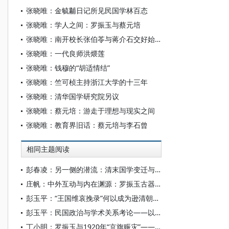
张晓唯：金毓黼日记所见民国学林百态
张晓唯：学人之间：罗振玉与蔡元培
张晓唯：南开校长张伯苓与蒋介石交好始末
张晓唯：一代良师洪煨莲
张晓唯：钱穆的“胡适情结”
张晓唯：竺可桢主持浙江大学的十三年
张晓唯：清华国学研究院另议
张晓唯：蔡元培：游走于理想与现实之间
张晓唯：教育界旧话：蔡元培与李石曾
相同主题阅读
彭春凌：另一侧的潜流：清末国学变迁与章太炎的明治汉学批判
庄帆：中外互动与内在渊源：罗振玉古器物学的本意与特质
彭玉平：“王国维哀挽录”何以成为逊清朝廷的政治斗争实录？
彭玉平：民国政治与学术关系考论——以罗振玉为中心兼及其与王国维之关系
丁小明：罗振玉与1920年“京旗赈灾”——兼论清遗民、旗族及民初社会