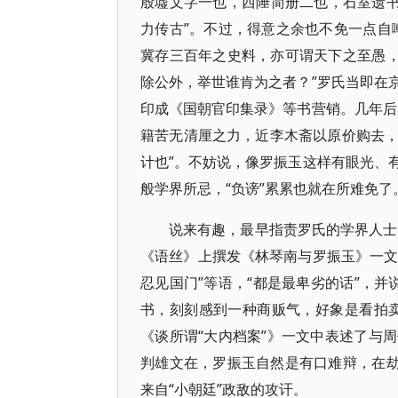
殷墟文字一也，西陲简册二也，石室遗书
力传古”。不过，得意之余也不免一点自
冀存三百年之史料，亦可谓天下之至愚，
除公外，举世谁肯为之者？”罗氏当即在
印成《国朝官印集录》等书营销。几年后
籍苦无清厘之力，近李木斋以原价购去
计也”。不妨说，像罗振玉这样有眼光、
般学界所忌，“负谤”累累也就在所难免了
说来有趣，最早指责罗氏的学界人士
《语丝》上撰发《林琴南与罗振玉》一文
忍见国门”等语，“都是最卑劣的话”，并
书，刻刻感到一种商贩气，好象是看拍
《谈所谓“大内档案”》一文中表述了与
判雄文在，罗振玉自然是有口难辩，在劫
来自“小朝廷”政敌的攻讦。