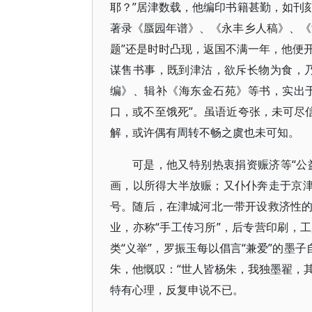
耶？”居津数载，他编印书籍甚勤，如刊
著录《蜃园年谱》、《永丰乡人稿》、《
题”还是时时凸现，返国不满一年，他便开
谋售书事，既到津沽，欲斥长物为食，
编》、辑补《海东金石苑》等书，实出于
口，或不至饿死”。虽语近夸张，未可尽
解，或许偶有周转不畅之虞也未可知。
可是，他又特别热衷捐资赈济等“公
画，以所得大半放赈；又仆仆奔走于京津
号。随后，在津城河北一带开设救济性
业，亦称“手工传习所”，后专营印刷，
类“义举”，罗振玉每以倡言“兼爱”的墨
朱，他慨叹：“世人皆杨朱，我独墨翟，其
特有心理，反复申说不已。