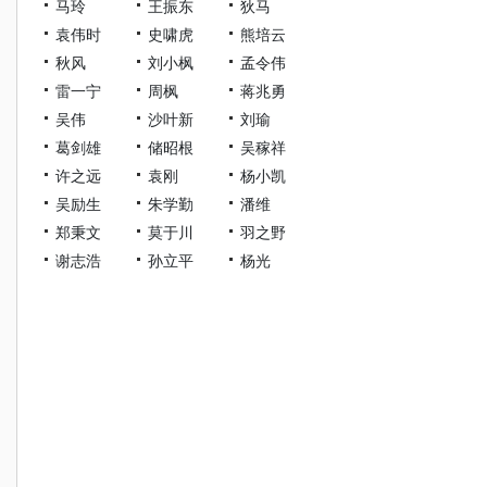
马玲
王振东
狄马
袁伟时
史啸虎
熊培云
秋风
刘小枫
孟令伟
雷一宁
周枫
蒋兆勇
吴伟
沙叶新
刘瑜
葛剑雄
储昭根
吴稼祥
许之远
袁刚
杨小凯
吴励生
朱学勤
潘维
郑秉文
莫于川
羽之野
谢志浩
孙立平
杨光