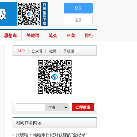
登录
注册
思想库
关键词
笔会
科普
排行
|
|
|
APP
公众号
微博
手机版
相同作者阅读
张晓唯：顾颉刚日记对钱穆的“全纪录”