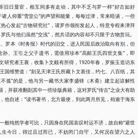
等旧日显宦，相互间多有走动，其中不乏与罗一样“好古如好
干诸人仰重“雪堂公”的声望和能量，每每过津，常来晤谈，一些
热心发起“古物研究社”，请罗作领衔发起人，特意专程来津拜
罗氏与他们虽然“交浅”，然共话的内容却不只限于古物赏玩。
梁、罗本《时务报》时代的旧交，进入民国后政治取向有别，但
念孙、王引之父子遗书，需借用珍本“高邮王氏四世文集”，即
文研究者王襄，收集卜文颇有所得，1920年春，罗振玉造访东
王国维赞道：“刻见天津王氏所藏卜文甚佳，约七、八百纸，其
道不孤”的是，他与另一藏书大家李盛铎（木斋）建立起谅解性
籍，并获准翻刻其中一些珍版典籍，这对罗氏“传古”之业大有助
，他自述：“读书著书，北方最便，到此两月所见，殆逾于海东
一般纯然学者可比，只因身在民国哀叹时运不济，故自称“避世
“人生今日，得过且过而已，不妨闭门自守，又何况在望六之人