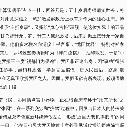
神算宋瞎子”占卜一挂，回答乃是：五十岁后尚须肩负世务，将
罗对此竟深信之，愈加激发起政治上欲有所作为的雄心壮志。溥
予“专折奏事”，又赐给“贞心古松”匾额，使这位实际上的五品
陕甘总督升允，罗、升二人彼此欣赏，后来罗振玉接升允一家自
顾。他们多次联名向溥仪上书言事，“忧国忧君”，特别对郑孝
其后，罗将这些奏折辑印为《津门疏稿》，油印散发。于是“小
使罗振玉一度“视都门为畏途”。罗氏非正途出身，因“事功”得张
任参事，虽稍具虚名，毕竟官品偏低，进入民国后，跻身“遗
中亦乏真正欣赏罗氏之人。因而，罗振玉欲有所表现，必须借助
已的手段。
值南书房，协同清点宫中器物，正在暗自庆幸终于“用其所长”之
张园”，在一系列交涉和“护驾”过程中，因罗与日本人的特殊关
帝傅及郑孝胥重新环绕溥仪左右，形成“近臣大老包揽把持”的局
。一日，他在日租界大罗天地摊上意外寻见溥仪赏给师傅陈宝琛