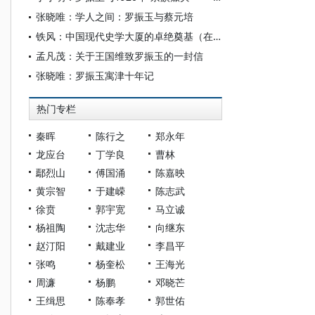
张晓唯：学人之间：罗振玉与蔡元培
铁风：中国现代史学大厦的卓绝奠基（在东西洋留学学人归国之前）
孟凡茂：关于王国维致罗振玉的一封信
张晓唯：罗振玉寓津十年记
热门专栏
秦晖
陈行之
郑永年
龙应台
丁学良
曹林
鄢烈山
傅国涌
陈嘉映
黄宗智
于建嵘
陈志武
徐贲
郭宇宽
马立诚
杨祖陶
沈志华
向继东
赵汀阳
戴建业
李昌平
张鸣
杨奎松
王海光
周濂
杨鹏
邓晓芒
王缉思
陈奉孝
郭世佑