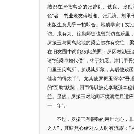
结识在津做寓公的张曾剔、铁良、张勋
色”者；书业老友傅增湘、张元济、刘承
出版生意几乎一拍即合。地质学家丁文江
访。康有为、徐勤师徒也曾到访嘉乐里，
罗振玉与同寓此地的梁启超亦有交往，
在旧友圈中尚能彼此关照：罗因校勘王
请“托梁卓如代借”，终于如愿。津门甲骨
门里王氏寓所，参观其所藏，其后他致函
佳者约得太半”。尤其使罗振玉深幸“吾
的“互助”默契，因而得以披览李藏孤本秘
益。显然，罗振玉对此间环境满意且适应
一二年”。
不过，罗振玉有很强的用世之心，非
之人”，其黯然心绪对友人时有流露：