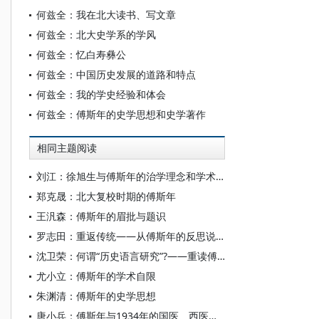
何兹全：我在北大读书、写文章
何兹全：北大史学系的学风
何兹全：忆白寿彝公
何兹全：中国历史发展的道路和特点
何兹全：我的学史经验和体会
何兹全：傅斯年的史学思想和史学著作
相同主题阅读
刘江：徐旭生与傅斯年的治学理念和学术交流
郑克晟：北大复校时期的傅斯年
王汎森：傅斯年的眉批与题识
罗志田：重返传统——从傅斯年的反思说起
沈卫荣：何谓“历史语言研究”?——重读傅斯年《历史语言研究所工作之旨趣》
尤小立：傅斯年的学术自限
朱渊清：傅斯年的史学思想
唐小兵：傅斯年与1934年的国医、西医之争