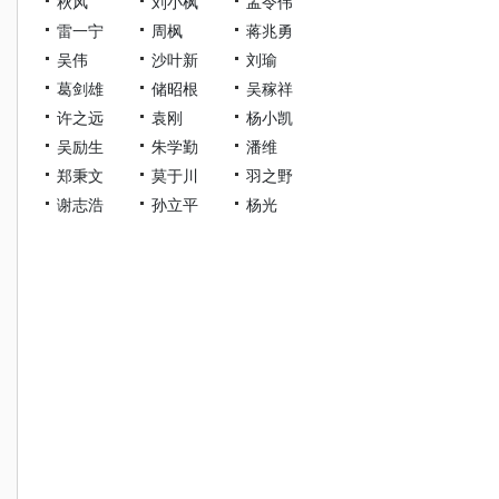
秋风
刘小枫
孟令伟
雷一宁
周枫
蒋兆勇
吴伟
沙叶新
刘瑜
葛剑雄
储昭根
吴稼祥
许之远
袁刚
杨小凯
吴励生
朱学勤
潘维
郑秉文
莫于川
羽之野
谢志浩
孙立平
杨光