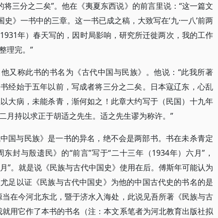
成的将三分之二矣”。他在《夷夏东西说》的前言里说：“这一篇文
中国史》一书中的三章。这一书已成之稿，大致写在‘九·一八’前两
1931年）春天写的，因时局影响，研究所迁徙两次，我的工作
整理完。”
，他又称此书的书名为《古代中国与民族》。他说：“此我所著
是书经始于五年以前，写成者将三分之二矣。日本寇辽东，心乱
继以大病，未能杀青，渐何如之！此章大约写于（民国）十九年
二月持以求正于胡适之先生。适之先生谬为称许。”
代中国与民族》是一书的异名，绝不会是两部书。书在未杀青定
封与殷遗民》的“前言”写于“二十三年（1934年）六月”，
十月”。就是说《民族与古代中国史》使用在后。傅斯年可能认为
。尤足以证《民族与古代中国史》为他的中国古代史的书名的是
源当在今河北东北，暨于济水入海处，此说见吾所著《民族与古
我就用它作了本书的书名（注：本文系笔者为河北教育出版社拟