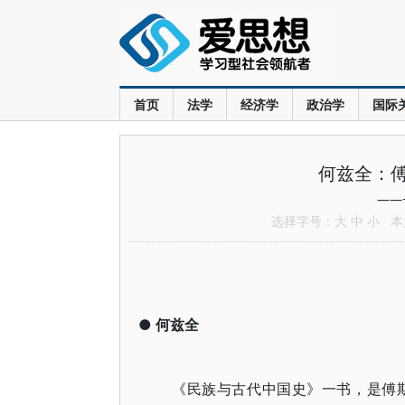
首页
法学
经济学
政治学
国际
何兹全：
——
选择字号：
大
中
小
本文
●
何兹全
《民族与古代中国史》一书，是傅