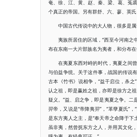
奄、徐、江、黄、赵、秦、梁、葛、菟
个真正的帝国。另有群舒、六、蓼、英氏
中国古代传说中的大人物，很多是属
夷族所居住的区域，“西至今河南之
布在东南一大片部族名为夷者，和分布在
在夷夏东西对峙的时代，夷夏之间
与伯益争统。关于这件事，战国的传说
古本《竹书》说相争，“益干启位，杀之
认之祖，即是赢姓之祖，亦即是徐方之祖
疑义。”益、启之争，即是夷夏之争。二
羿帝，又说是“帝降夷羿”，“革孽夏氏”
是东方夷人之主，是“奉天帝之命降于下
虽非夷，然曾抚东方之人，并用其文化
呼为夷，有经典可证。”