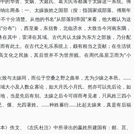
说中的华胥、女娲、大庭氏、葛天氏等都属于太皞这一系统。傅
归纳出两条：一、太皞族姓之国部（按：指国家或部落。傅斯年
不十分清楚。从他的书名“从部落到帝国”来看，他大概认为这
“分布”），西至秦，东括鲁，北临济水，大致当今河南东隅，
桑在其中，雷泽在其域。古代共认太皞为东方之部族，乃分配
人而有此土。在古代之礼乐系统上，颇有相当之贡献；在生活状
高文化之民族，其后世并不为世所贱。在周代虽居卫而为“小
大致与太皞同，而位于空桑之野之曲阜，尤为少皞之本邑。……
地域大小及人数众寡论，如大月氏小月氏。然亦可以先后论，如
一地，当是先后有别。太皞之后今可得而考见者，只风姓三四小
已、偃、允四著姓。……种姓蕃衍……比起太皞来，真是有后福
世本》佚文、《左氏杜注》中所录出的嬴姓所建国有：郯、莒、