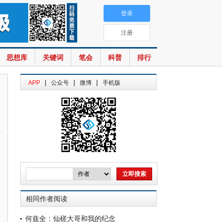
登录
注册
思想库
关键词
笔会
科普
排行
|
|
|
APP
公众号
微博
手机版
相同作者阅读
何兹全：仙槎大哥和我的纪念