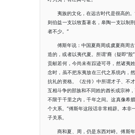
夷族的文化，在远古时代是很高的。
则伯益一支以牧畜著名，皋陶一支以制
者不少。”
傅斯年说：中国夏商周或虞夏商周古
造的，或者以夷代夏。所谓‘裔（疑即“殷
贡献若何，今尚未有踪迹可寻，然诸夷
念时，虽不把东夷放在三代之系统内，
抗礼的资格。《左传》中所谓才子、不
互相斗争的部族和不同姓的酋长或宗神，
不限于千里之内，千年之间。这真像希
个大系。”傅斯年这段话非常精辟。本非
子关系。
商和夏、周，仍是东西对峙。傅斯