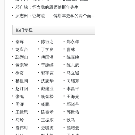
邓广铭：怀念我的恩师傅斯年先生
罗志田：证与疏——傅斯年史学的两个面相
热门专栏
秦晖
陈行之
郑永年
龙应台
丁学良
曹林
鄢烈山
傅国涌
陈嘉映
黄宗智
于建嵘
陈志武
徐贲
郭宇宽
马立诚
杨祖陶
沈志华
向继东
赵汀阳
戴建业
李昌平
张鸣
杨奎松
王海光
周濂
杨鹏
邓晓芒
王缉思
陈奉孝
郭世佑
马玲
王振东
狄马
袁伟时
史啸虎
熊培云