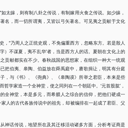
“如太皞，则有制八卦之传说，有制嫁用火食之传说。如少皞，
刑著名，而一切所谓夷，又皆以弓矢著名。可见夷之贡献于文化
史，“乃周人之正统史观，不免偏重西方，忽略东方。若是殷人
”字）不谋夏，夷不乱华’者，当是西方人的话。夏朝在文化上的
姓之贡献都实在不少。春秋战国的思想家，在组织一种大一统观
然已把伯夷、皋陶、伯益放在舜禹庭中，赓歌揖让，明其有分庭
才子，与《书》、《尧典》、《皋陶谟》所举之君臣，本来是些
而哲学家造一个全神堂，使之同列在一个朝廷中。‘元首股肱’，
腊的全神堂，本是多元，而希腊人之综合的信仰，把他们硬成一
一家人的古代各族传说中的祖先，却被编排在一起成了君臣、父
年从神话传说，地望所在及其迁移活动诸多方面，分析考证商是