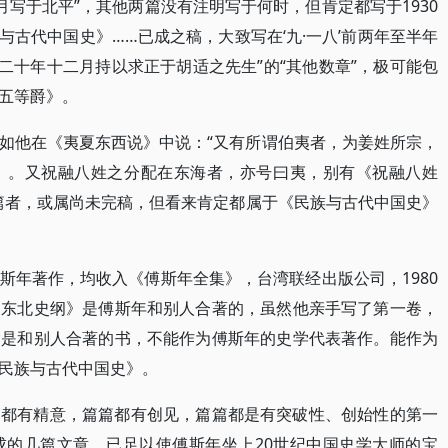
一月写于北平”，其他两篇没有注明写于何时，但肯定都写于1930
与古代中国史》……已成之稿，大致写在‘九·一八’前两年至半年
二十年十二月持以求正于胡适之先生”的“其他数章”，极可能包
五等爵》。
如他在《夷夏东西说》中说：“又有所谓伯夷者，为姜姓所宗，
》。又祝融八姓之分配在东海者，亦号曰夷，别有《祝融八姓
篇者，或属尚未完稿，但看来肯定都属于《民族与古代中国史》
斯年著作，均收入《傅斯年全集》，台湾联经出版公司，1980
《东北史纲》是傅斯年和别人合著的，虽然他亲手写了第一卷，
竟是和别人合著的书，不能作为傅斯年的史学代表著作。能作为
民族与古代中国史》。
篇都有精意，篇篇都有创见，篇篇都是有突破性、创始性的第一
成的几篇文章，已足以使傅斯年坐上20世纪中国史学大师的宝