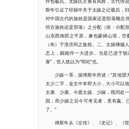
作包羲氏。太皞氏主要有风姓，古代传
斯年引证了经籍中关于太皞之记载后，
对中国古代的族姓是国家还是部落概念并
些古族姓还是部落）之分配（按：分配指
山东西南部之平原，兼包蒙峄山境，空
（布）于淮济间之族姓。二、太皞继燧
态上，颇能作一大进步。当是已进于较
寡”，世人犹以为“明祀”也。
少皞一系，据傅斯年所述：“其地望
太少二字，金文中本即大小，大小可以
太康、少康。今观太皞、少皞，既同处
国；而少皞之后今可考见者，竟有嬴、
了。”
傅斯年从《左传》、《史记》、《