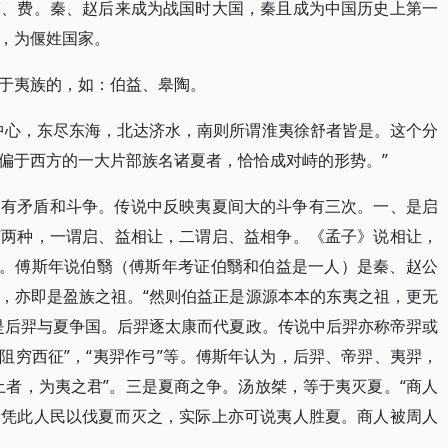
裘、费。秦、赵后来成为战国时大国，秦且成为中国历史上第一
，为偃姓国家。
于夷族的，如：伯益、皋陶。
中心，东尽东海，北达济水，南则所谓淮夷徐舒者皆是。这个分
偏于西方的一大片部族名诸夏者，恰恰成对峙的形势。”
曾有矛盾和斗争。传说中反映夷夏间大的斗争有三次。一、是启
有两种，一谓启、益相让，二谓启、益相争。《孟子》说相让，
”。傅斯年说伯翳（傅斯年考证伯翳和伯益是一人）是秦、赵公
，亦即是盈族之祖。“然则伯益正是源源本本的东夷之祖，更无
是后羿与夏争国。后羿逐太康而代夏政。传说中后羿亦称帝羿或
，“阻穷西征”，“夷羿作弓”等。傅斯年认为，后羿、帝羿、夷羿，
土者，为夷之君”。三是夏商之争。汤放桀，等于夷灭夏。“商人
，凭此人民以伐夏而灭之，实际上亦可说夷人胜夏。商人被周人