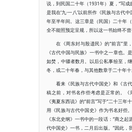
说，到民国二十年（1931年）夏，“写
是我在‘九·一八’以前所作《民族与古代
年至半年间。这三章是（民国）二十年（
全不能照预定呈规，所以这一书始终不曾
在《周东封与殷遗民》的“前言”里
《古代中国与民族》一书中之一章也。
如焚，中辍者数月。以后公私事纷至，
冬，或二十年春，与其他数章于二十年十
看来《民族与古代中国史》和《古
稿之前，对书名作些考虑是正常的。《周东
《夷夏东西说》的“前言”写于“二十三年
用《民族与古代中国史》作为书名好些
《东北史纲》一书中的一段话：“商之起
代中国史》一书，二月后出版。”因此，