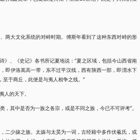
群、两大文化系统的对峙时期。傅斯年看到了这种东西对峙的形
诗》、《史记》各书所记夏地说：“夏之区域，包括今山西省南
部，即伊洛嵩高一带，东不过平汉线，西有陕西一部，即渭水下
，至于商丘，此便是与夷人相争之线。”
夷人的天下。
族类，其中是否为一族之各宗，或是不同之族，今已不可评考”。
。
族，二少皞之族。太皞与太昊为一词，古经籍中多作伏羲氏，或