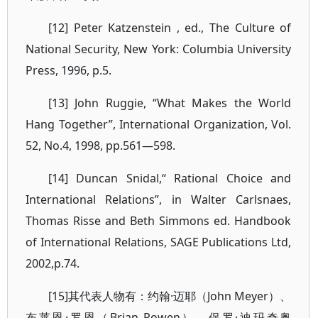
[12] Peter Katzenstein , ed., The Culture of
National Security, New York: Columbia University
Press, 1996, p.5.
[13] John Ruggie, “What Makes the World
Hang Together”, International Organization, Vol.
52, No.4, 1998, pp.561—598.
[14] Duncan Snidal,“ Rational Choice and
International Relations”, in Walter Carlsnaes,
Thomas Risse and Beth Simmons ed. Handbook
of International Relations, SAGE Publications Ltd,
2002,p.74.
[15]其代表人物有：约翰·迈耶（John Meyer）、
布莱恩·罗恩（Brian Rowen）、保罗·迪玛奇奥