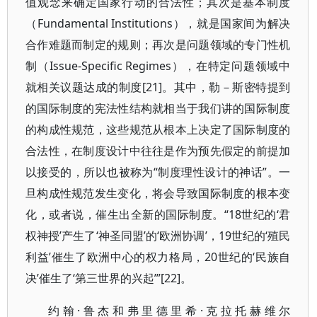
值观念来确定国家行动的合法性；其次是基本制度
（Fundamental Institutions），就是国家间为解决
合作难题而制定的规则；再次是问题领域的专门性机
制（Issue-Specific Regimes），在特定问题领域中
就相关议题达成的制度[21]。其中，勒－斯密特提到
的国际制度的宪法性结构就相当于我们讲的国际制度
的构成性规范，这些规范从根本上决定了国际制度的
合法性，在制度设计中往往是作为预先假定的前提加
以接受的，所以也被称为“制度理性设计的神话”。一
旦构成性规范发生变化，将会导致国际制度的根本变
化，或者说，催生出全新的国际制度。“18世纪的‘君
权神授’产生了‘神圣同盟’的‘欧洲协调’，19世纪的‘殖民
利益’催生了欧洲中心的权力格局，20世纪的‘民族自
决’催生了‘第三世界的兴起’”[22]。
约翰·鲁杰和弗里德里希·克拉托赫维尔